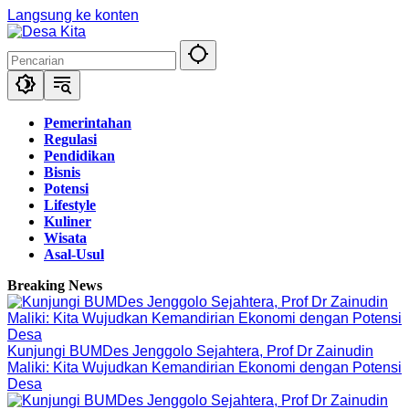
Langsung ke konten
Pemerintahan
Regulasi
Pendidikan
Bisnis
Potensi
Lifestyle
Kuliner
Wisata
Asal-Usul
Breaking News
Kunjungi BUMDes Jenggolo Sejahtera, Prof Dr Zainudin
Maliki: Kita Wujudkan Kemandirian Ekonomi dengan Potensi
Desa