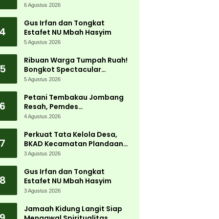
Jadi Magnet Ribuan
6 Agustus 2026
Pengunjung
Gus Irfan dan Tongkat
4
Estafet NU Mbah Hasyim
5 Agustus 2026
Ribuan Warga Tumpah Ruah!
5
Bongkot Spectacular
Carnival 2026 Jadi Pesta
5 Agustus 2026
Kemerdekaan Terbesar di
Peterongan
Petani Tembakau Jombang
6
Resah, Pemdes
Tanjungwadung dan Disperta
4 Agustus 2026
Bergerak Cepat
Perkuat Tata Kelola Desa,
7
BKAD Kecamatan Plandaan
Gelar Pelatihan Aparatur
3 Agustus 2026
Pemdes
Gus Irfan dan Tongkat
8
Estafet NU Mbah Hasyim
3 Agustus 2026
Jamaah Kidung Langit Siap
9
Mengawal Spiritualitas