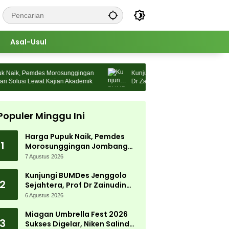
Asal-Usul
aik, Pemdes Morosunggingan
Kunjungi BUMDes Jenggolo Sejahtera, 
olusi Lewat Kajian Akademik
Dr Zainudin Maliki: Kita Wujudkan
Kemandirian Ekonomi dengan Potensi
Populer Minggu Ini
Harga Pupuk Naik, Pemdes
1
Morosunggingan Jombang
Cari Solusi Lewat Kajian
7 Agustus 2026
Akademik
Kunjungi BUMDes Jenggolo
2
Sejahtera, Prof Dr Zainudin
Maliki: Kita Wujudkan
6 Agustus 2026
Kemandirian Ekonomi dengan
Potensi Desa
Miagan Umbrella Fest 2026
3
Sukses Digelar, Niken Salindry