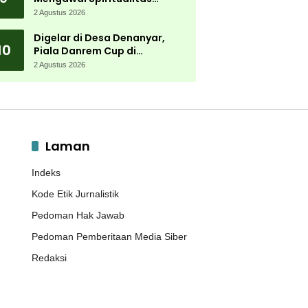
Muktamar NU
2 Agustus 2026
Digelar di Desa Denanyar,
10
Piala Danrem Cup di
Jombang Fokus Cetak Bibit
2 Agustus 2026
Atlet Menembak Berprestasi
Laman
Indeks
Kode Etik Jurnalistik
Pedoman Hak Jawab
Pedoman Pemberitaan Media Siber
Redaksi