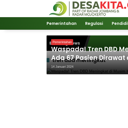
Langsung
ke
konten
Pemerintahan
Regulasi
Pendid
Breaking News
Pemerintahan
Waspada! Tren DBD Me
Ada 67 Pasien Dirawat
tren dbd meningkat
14 Januari 2024