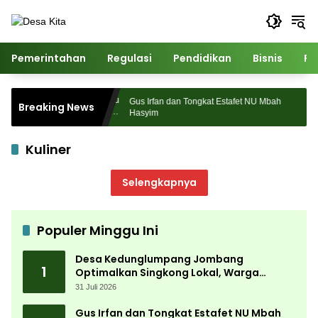
Langsung
ke
konten
Pemerintahan
Regulasi
Pendidikan
Bisnis
Po
Sukses Digelar,
Gus Irfan dan Tongkat Estafet NU Mbah
Breaking News
 Ribuan
Hasyim
Kuliner
Selengkapnya
Populer Minggu Ini
Desa Kedunglumpang Jombang
1
Optimalkan Singkong Lokal, Warga
Diajari Produksi Tepung Mocaf
31 Juli 2026
Gus Irfan dan Tongkat Estafet NU Mbah