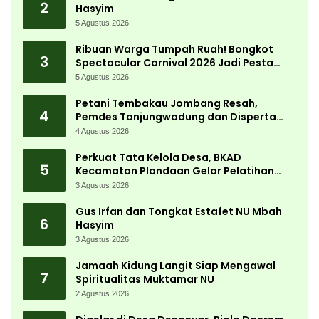
2
Hasyim
5 Agustus 2026
Ribuan Warga Tumpah Ruah! Bongkot
3
Spectacular Carnival 2026 Jadi Pesta
Kemerdekaan Terbesar di Peterongan
5 Agustus 2026
Petani Tembakau Jombang Resah,
4
Pemdes Tanjungwadung dan Disperta
Bergerak Cepat
4 Agustus 2026
Perkuat Tata Kelola Desa, BKAD
5
Kecamatan Plandaan Gelar Pelatihan
Aparatur Pemdes
3 Agustus 2026
Gus Irfan dan Tongkat Estafet NU Mbah
6
Hasyim
3 Agustus 2026
Jamaah Kidung Langit Siap Mengawal
7
Spiritualitas Muktamar NU
2 Agustus 2026