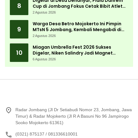
Digelar di Desa Denanyar, Piala Danrem
8
Cup di Jombang Fokus Cetak Bibit Atlet
Menembak Berprestasi
2 Agustus 2026
Warga Desa Betro Mojokerto Ini Pimpin
9
MTsN 5 Jombang, Kembali Mengabdi di
Almamater
2 Agustus 2026
Miagan Umbrella Fest 2026 Sukses
10
Digelar, Niken Salindry Jadi Magnet
Ribuan Pengunjung
6 Agustus 2026
Radar Jombang (Jl Dr Setiabudi Nomor 23, Jombang, Jawa
Timur) & Radar Mojokerto (Jl R A Basuni No 96 Jampirogo
Sooko Mojokerto 61361)
(0321) 875137 / 081336610001