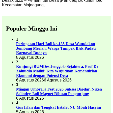
Desakita.co – Pemerintah Desa (Pemdes) Dukuhdimoro,
Kecamatan Mojoagung,…
Populer Minggu Ini
1
Peringatan Hari Jadi ke-185 Desa Watudakon
Jombang Meriah, Warga Tumpek Blek Padati
Karnaval Budaya
8 Agustus 2026
2
Kunjungi BUMDes Jenggolo Sejahtera, Prof Dr
Zainudin Maliki: Kita Wujudkan Kemandirian
Ekonomi dengan Potensi Desa
6 Agustus 2026
6 Agustus 2026
3
Miagan Umbrella Fest 2026 Sukses Digelar, Niken
Salindry Jadi Magnet Ribuan Pengunjung
6 Agustus 2026
4
Gus Irfan dan Tongkat Estafet NU Mbah Hasyim
5 Agustus 2026