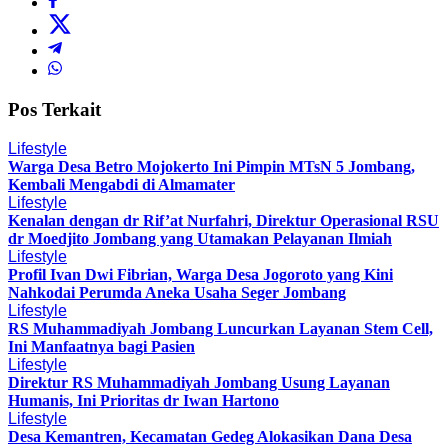
Pos Terkait
Lifestyle
Warga Desa Betro Mojokerto Ini Pimpin MTsN 5 Jombang,
Kembali Mengabdi di Almamater
Lifestyle
Kenalan dengan dr Rif’at Nurfahri, Direktur Operasional RSU
dr Moedjito Jombang yang Utamakan Pelayanan Ilmiah
Lifestyle
Profil Ivan Dwi Fibrian, Warga Desa Jogoroto yang Kini
Nahkodai Perumda Aneka Usaha Seger Jombang
Lifestyle
RS Muhammadiyah Jombang Luncurkan Layanan Stem Cell,
Ini Manfaatnya bagi Pasien
Lifestyle
Direktur RS Muhammadiyah Jombang Usung Layanan
Humanis, Ini Prioritas dr Iwan Hartono
Lifestyle
Desa Kemantren, Kecamatan Gedeg Alokasikan Dana Desa