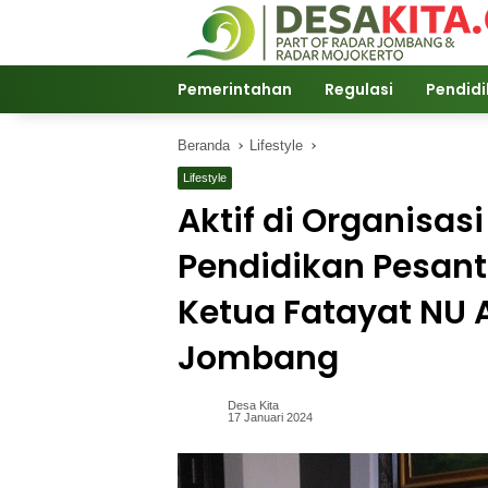
Langsung
ke
konten
Pemerintahan
Regulasi
Pendid
Beranda
Lifestyle
Lifestyle
Aktif di Organisa
Pendidikan Pesantr
Ketua Fatayat NU 
Jombang
Desa Kita
17 Januari 2024