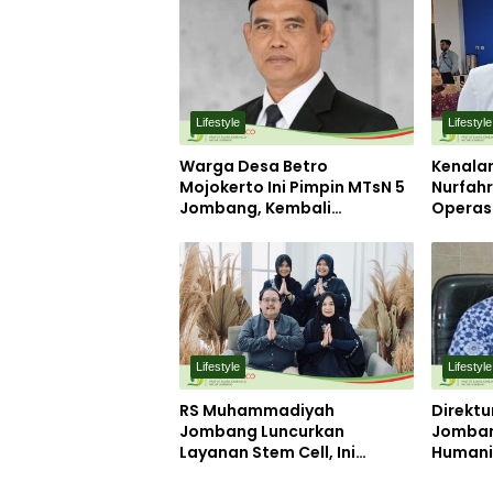
Lifestyle
Lifestyle
Warga Desa Betro
Kenalan
Mojokerto Ini Pimpin MTsN 5
Nurfahr
Jombang, Kembali
Operasi
Mengabdi di Almamater
Jomban
Pelayan
Lifestyle
Lifestyle
RS Muhammadiyah
Direkt
Jombang Luncurkan
Jomban
Layanan Stem Cell, Ini
Humanis
Manfaatnya bagi Pasien
Harton