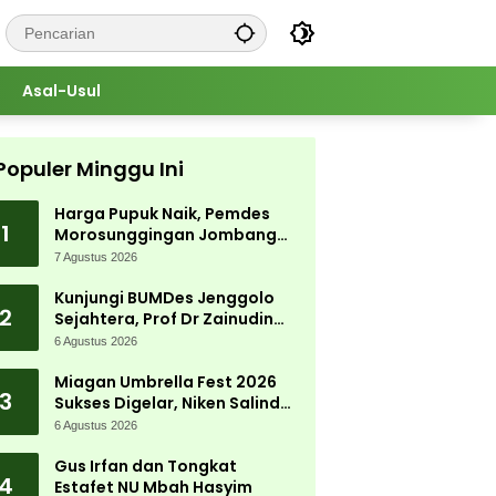
Asal-Usul
Populer Minggu Ini
Harga Pupuk Naik, Pemdes
1
Morosunggingan Jombang
Cari Solusi Lewat Kajian
7 Agustus 2026
Akademik
Kunjungi BUMDes Jenggolo
2
Sejahtera, Prof Dr Zainudin
Maliki: Kita Wujudkan
6 Agustus 2026
Kemandirian Ekonomi dengan
Potensi Desa
Miagan Umbrella Fest 2026
3
Sukses Digelar, Niken Salindry
Jadi Magnet Ribuan
6 Agustus 2026
Pengunjung
Gus Irfan dan Tongkat
4
Estafet NU Mbah Hasyim