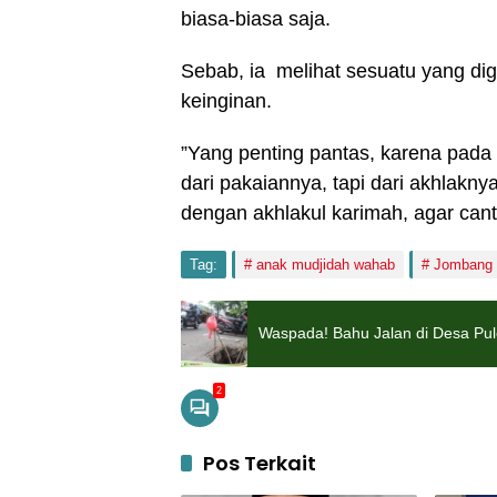
biasa-biasa saja.
Sebab, ia melihat sesuatu yang d
keinginan.
”Yang penting pantas, karena pada 
dari pakaiannya, tapi dari akhlakny
dengan akhlakul karimah, agar canti
Tag:
anak mudjidah wahab
Jombang
Waspada! Bahu Jalan di Desa Pu
2
Pos Terkait