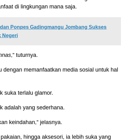
faat di lingkungan mana saja.
r dan Ponpes Gadingmangu Jombang Sukses
 Negeri
innas
,” tuturnya.
itu dengan memanfaatkan media sosial untuk hal
k suka terlalu glamor.
k adalah yang sederhana.
an keindahan,” jelasnya.
akaian, hingga aksesori, ia lebih suka yang