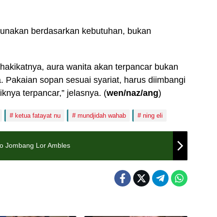
igunakan berdasarkan kebutuhan, bukan
hakikatnya, aura wanita akan terpancar bukan
a. Pakaian sopan sesuai syariat, harus diimbangi
knya terpancar,” jelasnya. (
wen
/naz/ang
)
ketua fatayat nu
mundjidah wahab
ning eli
lo Jombang Lor Ambles