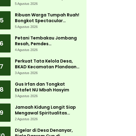
5 Agustus 2026
Ribuan Warga Tumpah Ruah!
5
Bongkot Spectacular
Carnival 2026 Jadi Pesta
5 Agustus 2026
Kemerdekaan Terbesar di
Peterongan
Petani Tembakau Jombang
6
Resah, Pemdes
Tanjungwadung dan Disperta
4 Agustus 2026
Bergerak Cepat
Perkuat Tata Kelola Desa,
7
BKAD Kecamatan Plandaan
Gelar Pelatihan Aparatur
3 Agustus 2026
Pemdes
Gus Irfan dan Tongkat
8
Estafet NU Mbah Hasyim
3 Agustus 2026
Jamaah Kidung Langit Siap
9
Mengawal Spiritualitas
Muktamar NU
2 Agustus 2026
Digelar di Desa Denanyar,
10