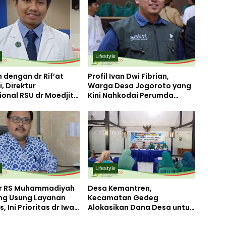
Lifestyle
 dengan dr Rif’at
Profil Ivan Dwi Fibrian,
i, Direktur
Warga Desa Jogoroto yang
onal RSU dr Moedjito
Kini Nahkodai Perumda
g yang Utamakan
Aneka Usaha Seger
an Ilmiah
Jombang
Lifestyle
ur RS Muhammadiyah
Desa Kemantren,
g Usung Layanan
Kecamatan Gedeg
, Ini Prioritas dr Iwan
Alokasikan Dana Desa untuk
o
Tanggulangi Stunting