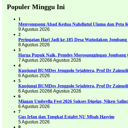
Populer Minggu Ini
1
Menyongsong Abad Kedua Nahdlatul Ulama dan Peta 
9 Agustus 2026
2
Peringatan Hari Jadi ke-185 Desa Watudakon Jombang
8 Agustus 2026
3
Harga Pupuk Naik, Pemdes Morosunggingan Jombang C
7 Agustus 2026
6 Agustus 2026
4
Kunjungi BUMDes Jenggolo Sejahtera, Prof Dr Zainud
6 Agustus 2026
5
Kunjungi BUMDes Jenggolo Sejahtera, Prof Dr Zainud
6 Agustus 2026
6 Agustus 2026
6
Miagan Umbrella Fest 2026 Sukses Digelar, Niken Sali
6 Agustus 2026
7
Gus Irfan dan Tongkat Estafet NU Mbah Hasyim
5 Agustus 2026
8