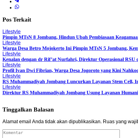
Pos Terkait
Lifestyle
Pimpin MTsN 8 Jombang, Hindun Ubah Pembiasaan Keagamaa
Lifestyle
Warga Desa Betro Mojokerto Ini Pimpin MTsN 5 Jombang, Kem
Lifestyle
Kenalan dengan dr Rif’at Nurfahri, Direktur Operasional RSU
Lifestyle
Profil Ivan Dwi Fibrian, Warga Desa Jogoroto yang Kini Nah
Lifestyle
RS Muhammadiyah Jombang Luncurkan Layanan Stem Cell, Ini
Lifestyle
Direktur RS Muhammadiyah Jombang Usung Layanan Humanis, 
Tinggalkan Balasan
Alamat email Anda tidak akan dipublikasikan.
Ruas yang waji