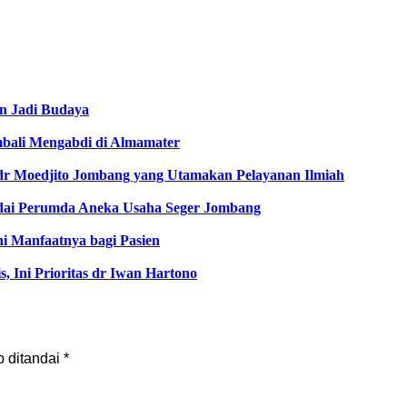
n Jadi Budaya
bali Mengabdi di Almamater
 dr Moedjito Jombang yang Utamakan Pelayanan Ilmiah
kodai Perumda Aneka Usaha Seger Jombang
 Manfaatnya bagi Pasien
Ini Prioritas dr Iwan Hartono
b ditandai
*