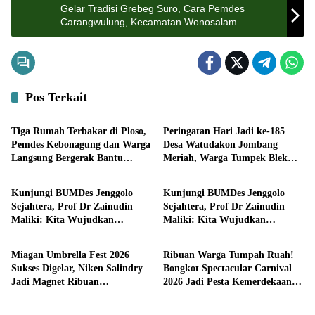
Gelar Tradisi Grebeg Suro, Cara Pemdes
Carangwulung, Kecamatan Wonosalam
Jombang Lestarikan Tradisi Ruwat Dusun
Pos Terkait
Pemerintahan
Pemerintahan
Tiga Rumah Terbakar di Ploso,
Peringatan Hari Jadi ke-185
Pemdes Kebonagung dan Warga
Desa Watudakon Jombang
Langsung Bergerak Bantu
Meriah, Warga Tumpek Blek
Pemerintahan
Bisnis
Korban
Padati Karnaval Budaya
Kunjungi BUMDes Jenggolo
Kunjungi BUMDes Jenggolo
Sejahtera, Prof Dr Zainudin
Sejahtera, Prof Dr Zainudin
Maliki: Kita Wujudkan
Maliki: Kita Wujudkan
Pemerintahan
Pemerintahan
Kemandirian Ekonomi dengan
Kemandirian Ekonomi dengan
Potensi Desa
Potensi Desa
Miagan Umbrella Fest 2026
Ribuan Warga Tumpah Ruah!
Sukses Digelar, Niken Salindry
Bongkot Spectacular Carnival
Jadi Magnet Ribuan
2026 Jadi Pesta Kemerdekaan
Pengunjung
Terbesar di Peterongan