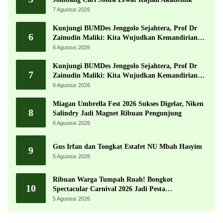
7 Agustus 2026
Kunjungi BUMDes Jenggolo Sejahtera, Prof Dr
6
Zainudin Maliki: Kita Wujudkan Kemandirian
Ekonomi dengan Potensi Desa
6 Agustus 2026
Kunjungi BUMDes Jenggolo Sejahtera, Prof Dr
7
Zainudin Maliki: Kita Wujudkan Kemandirian
Ekonomi dengan Potensi Desa
6 Agustus 2026
Miagan Umbrella Fest 2026 Sukses Digelar, Niken
8
Salindry Jadi Magnet Ribuan Pengunjung
6 Agustus 2026
Gus Irfan dan Tongkat Estafet NU Mbah Hasyim
9
5 Agustus 2026
Ribuan Warga Tumpah Ruah! Bongkot
10
Spectacular Carnival 2026 Jadi Pesta
Kemerdekaan Terbesar di Peterongan
5 Agustus 2026