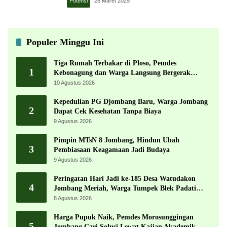
Potensi
28 Maret 2025
Populer Minggu Ini
Tiga Rumah Terbakar di Ploso, Pemdes
1
Kebonagung dan Warga Langsung Bergerak
Bantu Korban
10 Agustus 2026
Kepedulian PG Djombang Baru, Warga Jombang
2
Dapat Cek Kesehatan Tanpa Biaya
9 Agustus 2026
Pimpin MTsN 8 Jombang, Hindun Ubah
3
Pembiasaan Keagamaan Jadi Budaya
9 Agustus 2026
Peringatan Hari Jadi ke-185 Desa Watudakon
4
Jombang Meriah, Warga Tumpek Blek Padati
Karnaval Budaya
8 Agustus 2026
Harga Pupuk Naik, Pemdes Morosunggingan
5
Jombang Cari Solusi Lewat Kajian Akademik