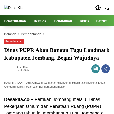
Langsung
ke
konten
Pemerintahan
Regulasi
Pendidikan
Bisnis
Potensi
Beranda
Pemerintahan
Pemerintahan
Dinas PUPR Akan Bangun Tugu Landmark
Kabupaten Jombang, Begini Wujudnya
Desa Kita
9 Juli 2025
MASTERPLAN: Tugu Jombang yang akan dibangun di pinggir jalan nasional Desa
Gondangmanis, Kecamatan Bandarkedungmulyo.
Desakita.co –
Pemkab Jombang melalui Dinas
Pekerjaan Umum dan Penataan Ruang (PUPR)
Jombang tahun ini membangun Tugu Jombang di