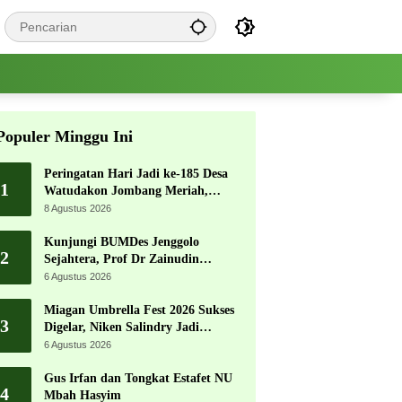
Populer Minggu Ini
Peringatan Hari Jadi ke-185 Desa
1
Watudakon Jombang Meriah,
Warga Tumpek Blek Padati
8 Agustus 2026
Karnaval Budaya
Kunjungi BUMDes Jenggolo
2
Sejahtera, Prof Dr Zainudin
Maliki: Kita Wujudkan
6 Agustus 2026
Kemandirian Ekonomi dengan
Potensi Desa
Miagan Umbrella Fest 2026 Sukses
3
Digelar, Niken Salindry Jadi
Magnet Ribuan Pengunjung
6 Agustus 2026
Gus Irfan dan Tongkat Estafet NU
4
Mbah Hasyim