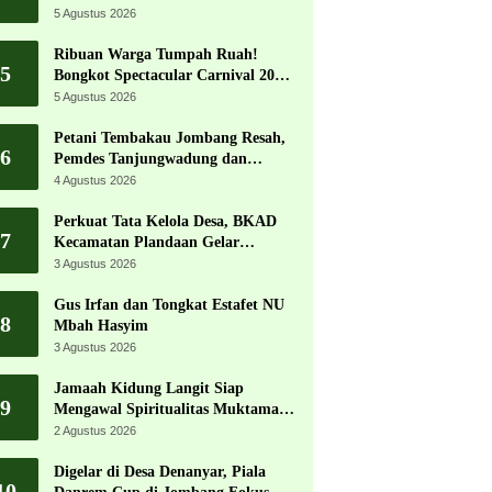
5 Agustus 2026
Ribuan Warga Tumpah Ruah!
5
Bongkot Spectacular Carnival 2026
Jadi Pesta Kemerdekaan Terbesar
5 Agustus 2026
di Peterongan
Petani Tembakau Jombang Resah,
6
Pemdes Tanjungwadung dan
Disperta Bergerak Cepat
4 Agustus 2026
Perkuat Tata Kelola Desa, BKAD
7
Kecamatan Plandaan Gelar
Pelatihan Aparatur Pemdes
3 Agustus 2026
Gus Irfan dan Tongkat Estafet NU
8
Mbah Hasyim
3 Agustus 2026
Jamaah Kidung Langit Siap
9
Mengawal Spiritualitas Muktamar
NU
2 Agustus 2026
Digelar di Desa Denanyar, Piala
10