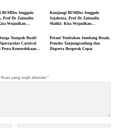
tahan
Bisnis
i BUMDes Jenggolo
Kunjungi BUMDes Jenggolo
a, Prof Dr Zainudin
Sejahtera, Prof Dr Zainudin
Kita Wujudkan
Maliki: Kita Wujudkan
tahan
Pemerintahan
rian Ekonomi dengan
Kemandirian Ekonomi dengan
Desa
Potensi Desa
Warga Tumpah Ruah!
Petani Tembakau Jombang Resah,
Spectacular Carnival
Pemdes Tanjungwadung dan
i Pesta Kemerdekaan
Disperta Bergerak Cepat
 di Peterongan
Ruas yang wajib ditandai
*