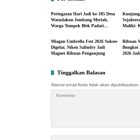
Pemerintahan
Pemerin
Peringatan Hari Jadi ke-185 Desa
Kunjung
Watudakon Jombang Meriah,
Sejahter
Warga Tumpek Blek Padati
Maliki: 
Pemerintahan
Pemerin
Karnaval Budaya
Kemandi
Potensi 
Miagan Umbrella Fest 2026 Sukses
Ribuan 
Digelar, Niken Salindry Jadi
Bongkot 
Magnet Ribuan Pengunjung
2026 Jad
Terbesar
Tinggalkan Balasan
Alamat email Anda tidak akan dipublikasikan.