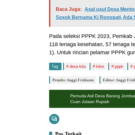
Baca Juga:
Asal usul Desa Ment
Sosok Bernama Ki Ronopati, Ada 
Pada seleksi PPPK 2023, Pemkab 
118 tenaga kesehatan, 57 tenaga te
1). Untuk rincian pelamar PPPK gur
Tag:
desa kita
lolos
pppk
Penulis: Anggi Fridianto
Editor: Anggi Frid
Pemuda Asli Desa Bareng Jomban
Cuan Jutaan Rupiah
Pos Terkait