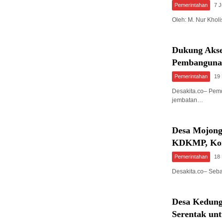
Pemerintahan
7 J
Oleh: M. Nur Kho
Dukung Akse
Pembangunan
Pemerintahan
19
Desakita.co– Pem
jembatan…
Desa Mojong
KDKMP, Kom
Pemerintahan
18
Desakita.co– Seb
Desa Kedun
Serentak un