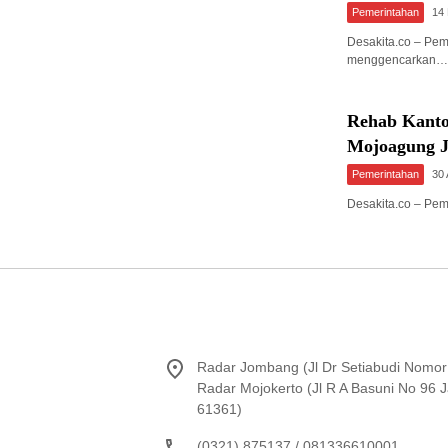
Pemerintahan
14
Desakita.co – Pe
menggencarkan…
Rehab Kanto
Mojoagung 
Pemerintahan
30 
Desakita.co – Pe
Radar Jombang (Jl Dr Setiabudi Nomor
Radar Mojokerto (Jl R A Basuni No 96
61361)
(0321) 875137 / 081336610001