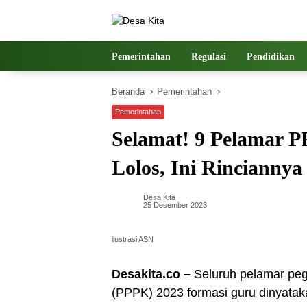
Langsung
ke
konten
Pemerintahan
Regulasi
Pendidikan
Beranda
Pemerintahan
Pemerintahan
Selamat! 9 Pelamar 
Lolos, Ini Rinciannya
Desa Kita
25 Desember 2023
ilustrasi ASN
Desakita.co –
Seluruh pelamar peg
(PPPK) 2023 formasi guru dinyataka