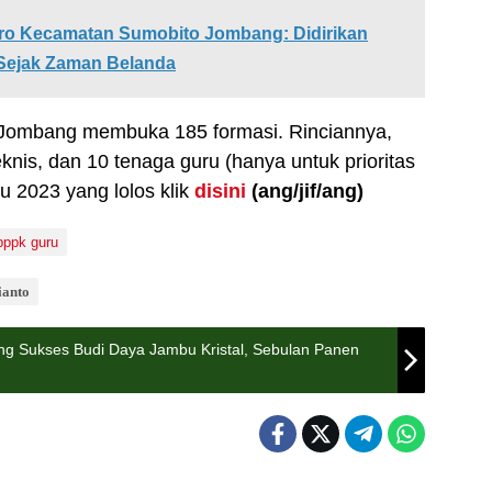
oro Kecamatan Sumobito Jombang: Didirikan
Sejak Zaman Belanda
Jombang membuka 185 formasi. Rinciannya,
knis, dan 10 tenaga guru (hanya untuk prioritas
u 2023 yang lolos klik
disini
(ang
/jif/ang
)
pppk guru
ianto
g Sukses Budi Daya Jambu Kristal, Sebulan Panen