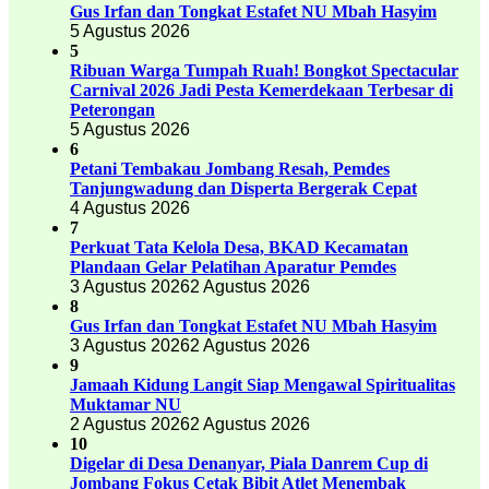
Gus Irfan dan Tongkat Estafet NU Mbah Hasyim
5 Agustus 2026
5
Ribuan Warga Tumpah Ruah! Bongkot Spectacular
Carnival 2026 Jadi Pesta Kemerdekaan Terbesar di
Peterongan
5 Agustus 2026
6
Petani Tembakau Jombang Resah, Pemdes
Tanjungwadung dan Disperta Bergerak Cepat
4 Agustus 2026
7
Perkuat Tata Kelola Desa, BKAD Kecamatan
Plandaan Gelar Pelatihan Aparatur Pemdes
3 Agustus 2026
2 Agustus 2026
8
Gus Irfan dan Tongkat Estafet NU Mbah Hasyim
3 Agustus 2026
2 Agustus 2026
9
Jamaah Kidung Langit Siap Mengawal Spiritualitas
Muktamar NU
2 Agustus 2026
2 Agustus 2026
10
Digelar di Desa Denanyar, Piala Danrem Cup di
Jombang Fokus Cetak Bibit Atlet Menembak