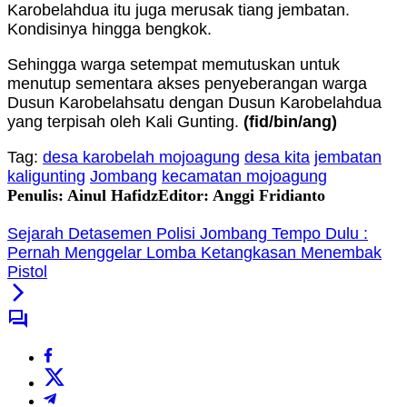
Karobelahdua itu juga merusak tiang jembatan.
Kondisinya hingga bengkok.
Sehingga warga setempat memutuskan untuk
menutup sementara akses penyeberangan warga
Dusun Karobelahsatu dengan Dusun Karobelahdua
yang terpisah oleh Kali Gunting.
(fid
/bin/ang
)
Tag:
desa karobelah mojoagung
desa kita
jembatan
kaligunting
Jombang
kecamatan mojoagung
Penulis: Ainul Hafidz
Editor: Anggi Fridianto
Sejarah Detasemen Polisi Jombang Tempo Dulu :
Pernah Menggelar Lomba Ketangkasan Menembak
Pistol