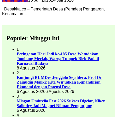
Pemerintahan
25 Juli 2026
24 Juli 2026
Desakita.co – Pemerintah Desa (Pemdes) Penggaron,
Kecamatan…
Populer Minggu Ini
1
Peringatan Hari Jadi ke-185 Desa Watudakon
Jombang Meriah, Warga Tumpek Blek Padati
Karnaval Budaya
8 Agustus 2026
2
Kunjungi BUMDes Jenggolo Sejahtera, Prof Dr
Zainudin Maliki: Kita Wujudkan Kemandirian
Ekonomi dengan Potensi Desa
6 Agustus 2026
6 Agustus 2026
3
Miagan Umbrella Fest 2026 Sukses Digelar, Niken
Salindry Jadi Magnet Ribuan Pengunjung
6 Agustus 2026
4