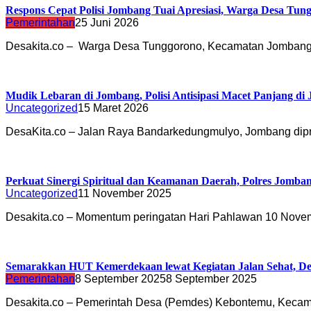
Respons Cepat Polisi Jombang Tuai Apresiasi, Warga Desa Tu
Pemerintahan
25 Juni 2026
Desakita.co – Warga Desa Tunggorono, Kecamatan Jomba
Mudik Lebaran di Jombang, Polisi Antisipasi Macet Panjang d
Uncategorized
15 Maret 2026
DesaKita.co – Jalan Raya Bandarkedungmulyo, Jombang dip
Perkuat Sinergi Spiritual dan Keamanan Daerah, Polres Jo
Uncategorized
11 November 2025
Desakita.co – Momentum peringatan Hari Pahlawan 10 Nov
Semarakkan HUT Kemerdekaan lewat Kegiatan Jalan Sehat, D
Pemerintahan
8 September 2025
8 September 2025
Desakita.co – Pemerintah Desa (Pemdes) Kebontemu, Keca