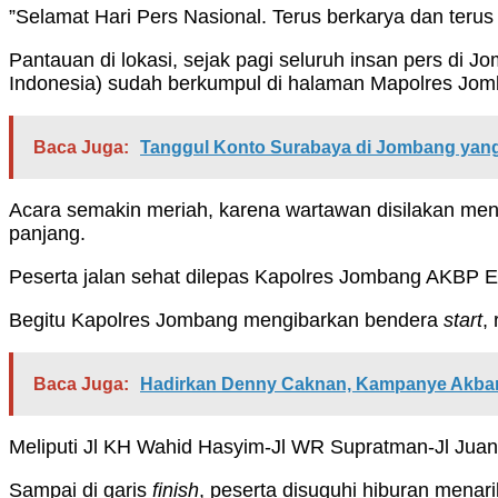
”Selamat Hari Pers Nasional. Terus berkarya dan teru
Pantauan di lokasi, sejak pagi seluruh insan pers di 
Indonesia) sudah berkumpul di halaman Mapolres Jom
Baca Juga:
Tanggul Konto Surabaya di Jombang yang 
Acara semakin meriah, karena wartawan disilakan meng
panjang.
Peserta jalan sehat dilepas Kapolres Jombang AKBP Ek
Begitu Kapolres Jombang mengibarkan bendera
start
,
Baca Juga:
Hadirkan Denny Caknan, Kampanye Akbar 
Meliputi Jl KH Wahid Hasyim-Jl WR Supratman-Jl Jua
Sampai di garis
finish
, peserta disuguhi hiburan menar