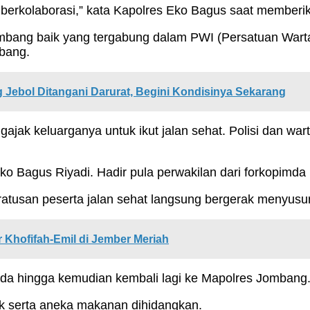
s berkolaborasi,” kata Kapolres Eko Bagus saat member
Jombang baik yang tergabung dalam PWI (Persatuan Wartaw
bang.
Jebol Ditangani Darurat, Begini Kondisinya Sekarang
ajak keluarganya untuk ikut jalan sehat. Polisi dan w
o Bagus Riyadi. Hadir pula perwakilan dari forkopimd
 ratusan peserta jalan sehat langsung bergerak menyusuri
Khofifah-Emil di Jember Meriah
nda hingga kemudian kembali lagi ke Mapolres Jombang
ik serta aneka makanan dihidangkan.