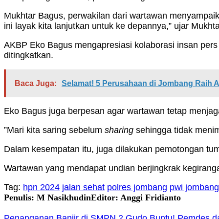
Mukhtar Bagus, perwakilan dari wartawan menyampaik
ini layak kita lanjutkan untuk ke depannya,” ujar Mukhta
AKBP Eko Bagus mengapresiasi kolaborasi insan pers d
ditingkatkan.
Baca Juga:
Selamat! 5 Perusahaan di Jombang Raih 
Eko Bagus juga berpesan agar wartawan tetap menjaga
”Mari kita saring sebelum
sharing
sehingga tidak meni
Dalam kesempatan itu, juga dilakukan pemotongan tum
Wartawan yang mendapat undian berjingkrak kegiranga
Tag:
hpn 2024
jalan sehat
polres jombang
pwi jombang
Penulis: M Nasikhudin
Editor: Anggi Fridianto
Penanganan Banjir di SMPN 2 Gudo Buntu! Pemdes d