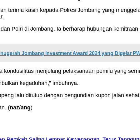
an terima kasih kepada Polres Jombang yang menggelar
r.
an Polri di Jombang. Ia berharap hubungan kemitraan d
Anugerah Jombang Investment Award 2024 yang Digelar P
 kondusifitas menjelang pelaksanaan pemilu yang sema
mbulkan kegaduhan,” imbuhnya.
peng lalu ditutup dengan pengundian kupon jalan seha
n. (
naz/ang
)
an Pemkab Saling Lempar Kewenangan, Terus Tanggun