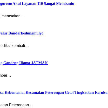
nggorono Akui Layanan 110 Sangat Membantu
ng merasakan…
i Jalur Bandarkedungmulyo
rediksi kembali…
mbang Gandeng Ulama JATMAN
ember…
esa Kebontemu, Kecamatan Peterongan Getol Tingkatkan Keruk
matan Peterongan…