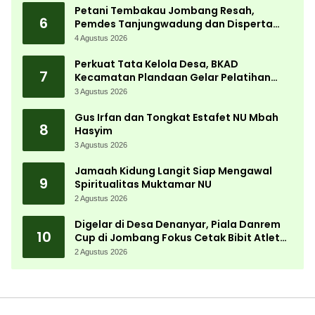
Petani Tembakau Jombang Resah,
6
Pemdes Tanjungwadung dan Disperta
Bergerak Cepat
4 Agustus 2026
Perkuat Tata Kelola Desa, BKAD
7
Kecamatan Plandaan Gelar Pelatihan
Aparatur Pemdes
3 Agustus 2026
Gus Irfan dan Tongkat Estafet NU Mbah
8
Hasyim
3 Agustus 2026
Jamaah Kidung Langit Siap Mengawal
9
Spiritualitas Muktamar NU
2 Agustus 2026
Digelar di Desa Denanyar, Piala Danrem
10
Cup di Jombang Fokus Cetak Bibit Atlet
Menembak Berprestasi
2 Agustus 2026