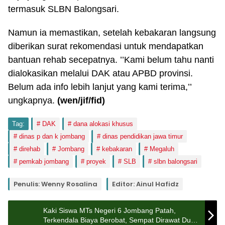
termasuk SLBN Balongsari.
Namun ia memastikan, setelah kebakaran langsung
diberikan surat rekomendasi untuk mendapatkan
bantuan rehab secepatnya. ’’Kami belum tahu nanti
dialokasikan melalui DAK atau APBD provinsi.
Belum ada info lebih lanjut yang kami terima,’’
ungkapnya.
(wen/jif/fid)
Tag:
DAK
dana alokasi khusus
dinas p dan k jombang
dinas pendidikan jawa timur
direhab
Jombang
kebakaran
Megaluh
pemkab jombang
proyek
SLB
slbn balongsari
Penulis: Wenny Rosalina
Editor: Ainul Hafidz
Kaki Siswa MTs Negeri 6 Jombang Patah,
Terkendala Biaya Berobat, Sempat Dirawat Dua