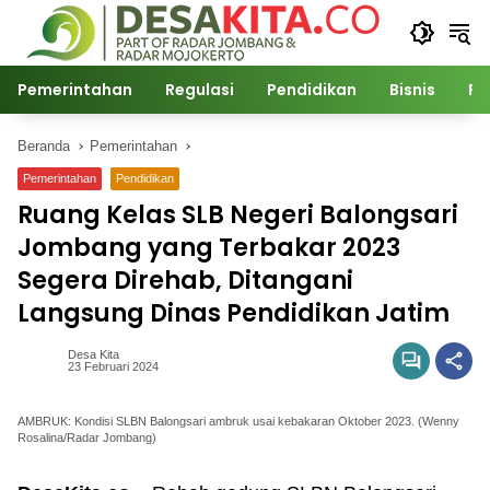
Langsung
ke
konten
Pemerintahan
Regulasi
Pendidikan
Bisnis
Po
Beranda
Pemerintahan
Pemerintahan
Pendidikan
Ruang Kelas SLB Negeri Balongsari
Jombang yang Terbakar 2023
Segera Direhab, Ditangani
Langsung Dinas Pendidikan Jatim
Desa Kita
23 Februari 2024
AMBRUK: Kondisi SLBN Balongsari ambruk usai kebakaran Oktober 2023. (Wenny
Rosalina/Radar Jombang)