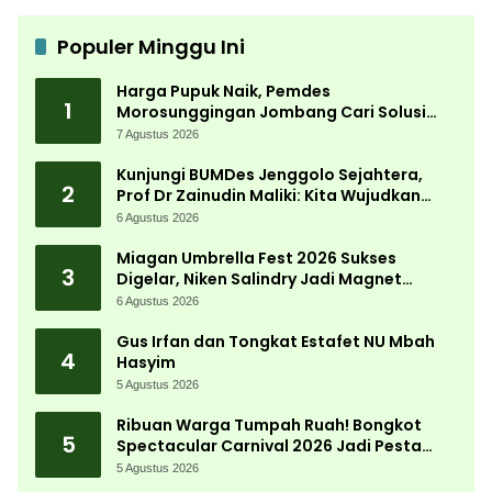
Populer Minggu Ini
Harga Pupuk Naik, Pemdes
1
Morosunggingan Jombang Cari Solusi
Lewat Kajian Akademik
7 Agustus 2026
Kunjungi BUMDes Jenggolo Sejahtera,
2
Prof Dr Zainudin Maliki: Kita Wujudkan
Kemandirian Ekonomi dengan Potensi
6 Agustus 2026
Desa
Miagan Umbrella Fest 2026 Sukses
3
Digelar, Niken Salindry Jadi Magnet
Ribuan Pengunjung
6 Agustus 2026
Gus Irfan dan Tongkat Estafet NU Mbah
4
Hasyim
5 Agustus 2026
Ribuan Warga Tumpah Ruah! Bongkot
5
Spectacular Carnival 2026 Jadi Pesta
Kemerdekaan Terbesar di Peterongan
5 Agustus 2026