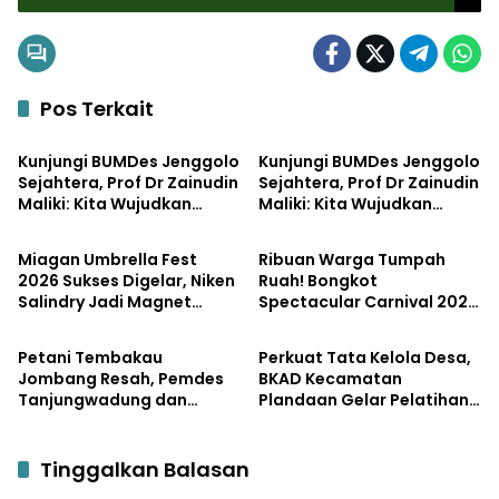
Pekan di Sangkal Putung Kediri
Pos Terkait
Pemerintahan
Bisnis
Kunjungi BUMDes Jenggolo
Kunjungi BUMDes Jenggolo
Sejahtera, Prof Dr Zainudin
Sejahtera, Prof Dr Zainudin
Maliki: Kita Wujudkan
Maliki: Kita Wujudkan
Pemerintahan
Pemerintahan
Kemandirian Ekonomi
Kemandirian Ekonomi
dengan Potensi Desa
dengan Potensi Desa
Miagan Umbrella Fest
Ribuan Warga Tumpah
2026 Sukses Digelar, Niken
Ruah! Bongkot
Salindry Jadi Magnet
Spectacular Carnival 2026
Pemerintahan
Pemerintahan
Ribuan Pengunjung
Jadi Pesta Kemerdekaan
Terbesar di Peterongan
Petani Tembakau
Perkuat Tata Kelola Desa,
Jombang Resah, Pemdes
BKAD Kecamatan
Tanjungwadung dan
Plandaan Gelar Pelatihan
Disperta Bergerak Cepat
Aparatur Pemdes
Tinggalkan Balasan