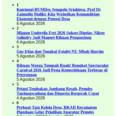
1
Kunjungi BUMDes Jenggolo Sejahtera, Prof Dr
Zainudin Maliki: Kita Wujudkan Kemandirian
Ekonomi dengan Potensi Desa
6 Agustus 2026
2
Miagan Umbrella Fest 2026 Sukses Digelar, Niken
Salindry Jadi Magnet Ribuan Pengunjung
6 Agustus 2026
3
Gus Irfan dan Tongkat Estafet NU Mbah Hasyim
5 Agustus 2026
4
Ribuan Warga Tumpah Ruah! Bongkot Spectacular
Carnival 2026 Jadi Pesta Kemerdekaan Terbesar di
Peterongan
5 Agustus 2026
5
Petani Tembakau Jombang Resah, Pemdes
Tanjungwadung dan Disperta Bergerak Cepat
4 Agustus 2026
6
Perkuat Tata Kelola Desa, BKAD Kecamatan
Plandaan Gelar Pelatihan Aparatur Pemdes