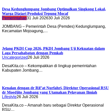
Desa Kedunglumpang Jombang Optimalkan Singkong Lokal,
Warga Diajari Produksi Tepung Mocaf
Pemerintahan
31 Juli 2026
30 Juli 2026
JOMBANG – Pemerintah Desa (Pemdes) Kedunglumpang,
Kecamatan Mojoagung,…
Jelang PKDI Cup 2026, PKDI Jombang Uji Kekuatan dalam
Laga Persahabatan dengan Pemkab
Uncategorized
26 Juli 2026
DesaKita.co – Kekompakkan di lingkup pemerintahan
Kabupaten Jombang…
Kenalan dengan dr Rif’at Nurfahri, Direktur Operasional RSU
dr Moedjito Jombang yang Utamakan Pelayanan Ilmiah
Lifestyle
26 Juli 2026
DesaKita.co – Amanah baru sebagai Direktur Operasional
RSU…