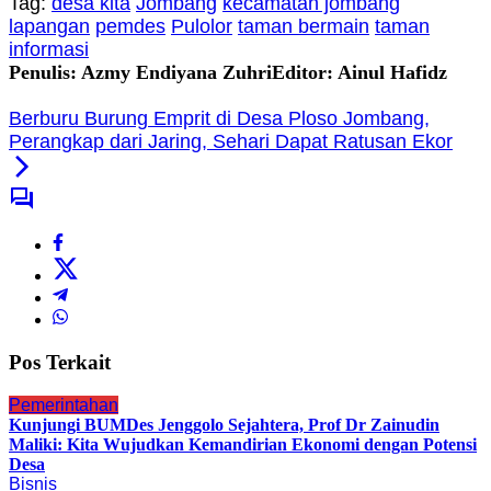
Tag:
desa kita
Jombang
kecamatan jombang
lapangan
pemdes
Pulolor
taman bermain
taman
informasi
Penulis: Azmy Endiyana Zuhri
Editor: Ainul Hafidz
Berburu Burung Emprit di Desa Ploso Jombang,
Perangkap dari Jaring, Sehari Dapat Ratusan Ekor
Pos Terkait
Pemerintahan
Kunjungi BUMDes Jenggolo Sejahtera, Prof Dr Zainudin
Maliki: Kita Wujudkan Kemandirian Ekonomi dengan Potensi
Desa
Bisnis