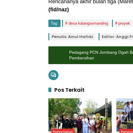
Rencananya akhir bulan tiga (Maret)
(fid
/naz)
Tag:
desa kalangsemanding
proyek
Penulis: Ainul Hafidz
Editor: Anggi F
Pedagang PCN Jombang Ogah Bal
Pembersihan
Pos Terkait
Pemerintahan
Pemerin