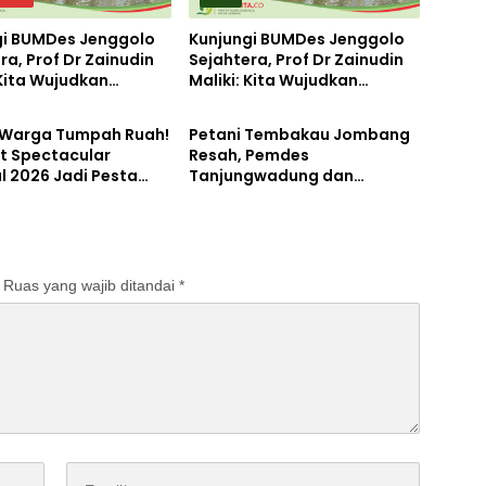
gi BUMDes Jenggolo
Kunjungi BUMDes Jenggolo
ra, Prof Dr Zainudin
Sejahtera, Prof Dr Zainudin
 Kita Wujudkan
Maliki: Kita Wujudkan
tahan
Pemerintahan
irian Ekonomi
Kemandirian Ekonomi
 Potensi Desa
dengan Potensi Desa
 Warga Tumpah Ruah!
Petani Tembakau Jombang
t Spectacular
Resah, Pemdes
l 2026 Jadi Pesta
Tanjungwadung dan
ekaan Terbesar di
Disperta Bergerak Cepat
ngan
Ruas yang wajib ditandai
*