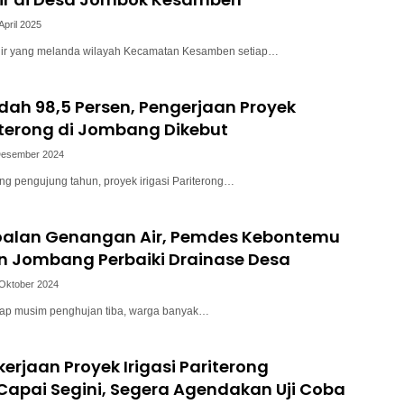
April 2025
njir yang melanda wilayah Kecamatan Kesamben setiap…
dah 98,5 Persen, Pengerjaan Proyek
riterong di Jombang Dikebut
Desember 2024
ang pengujung tahun, proyek irigasi Pariterong…
soalan Genangan Air, Pemdes Kebontemu
n Jombang Perbaiki Drainase Desa
 Oktober 2024
tiap musim penghujan tiba, warga banyak…
kerjaan Proyek Irigasi Pariterong
apai Segini, Segera Agendakan Uji Coba