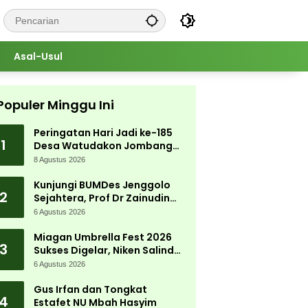
Asal-Usul
Populer Minggu Ini
Peringatan Hari Jadi ke-185
1
Desa Watudakon Jombang
Meriah, Warga Tumpek Blek
8 Agustus 2026
Padati Karnaval Budaya
Kunjungi BUMDes Jenggolo
2
Sejahtera, Prof Dr Zainudin
Maliki: Kita Wujudkan
6 Agustus 2026
Kemandirian Ekonomi dengan
Potensi Desa
Miagan Umbrella Fest 2026
3
Sukses Digelar, Niken Salindry
Jadi Magnet Ribuan
6 Agustus 2026
Pengunjung
Gus Irfan dan Tongkat
4
Estafet NU Mbah Hasyim