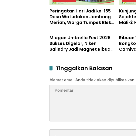
Peringatan Hari Jadi ke-185
Kunjun
Desa Watudakon Jombang
Sejahte
Meriah, Warga Tumpek Blek
Maliki:
Pemerintahan
Pemerin
Padati Karnaval Budaya
Kemand
dengan
Miagan Umbrella Fest 2026
Ribuan
Sukses Digelar, Niken
Bongko
Salindry Jadi Magnet Ribuan
Carniva
Pengunjung
Kemerd
Petero
Tinggalkan Balasan
Alamat email Anda tidak akan dipublikasikan.