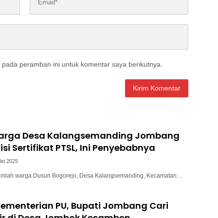
 pada peramban ini untuk komentar saya berikutnya.
arga Desa Kalangsemanding Jombang
si Sertifikat PTSL, Ini Penyebabnya
ei 2025
jumlah warga Dusun Bogorejo, Desa Kalangsemanding, Kecamatan…
Kementerian PU, Bupati Jombang Cari
jir di Desa Jombok Kesamben