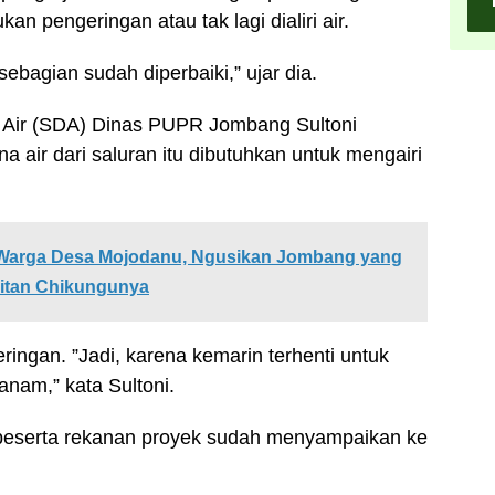
ukan pengeringan atau tak lagi dialiri air.
ebagian sudah diperbaiki,” ujar dia.
 Air (SDA) Dinas PUPR Jombang Sultoni
a air dari saluran itu dibutuhkan untuk mengairi
a Warga Desa Mojodanu, Ngusikan Jombang yang
gitan Chikungunya
ingan. ”Jadi, karena kemarin terhenti untuk
nam,” kata Sultoni.
n beserta rekanan proyek sudah menyampaikan ke