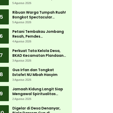
5 Agustus 2026
Ribuan Warga Tumpah Ruah!
5
Bongkot Spectacular
Carnival 2026 Jadi Pesta
5 Agustus 2026
Kemerdekaan Terbesar di
Peterongan
Petani Tembakau Jombang
6
Resah, Pemdes
Tanjungwadung dan Disperta
4 Agustus 2026
Bergerak Cepat
Perkuat Tata Kelola Desa,
7
BKAD Kecamatan Plandaan
Gelar Pelatihan Aparatur
3 Agustus 2026
Pemdes
Gus Irfan dan Tongkat
8
Estafet NU Mbah Hasyim
3 Agustus 2026
Jamaah Kidung Langit Siap
9
Mengawal Spiritualitas
Muktamar NU
2 Agustus 2026
Digelar di Desa Denanyar,
10