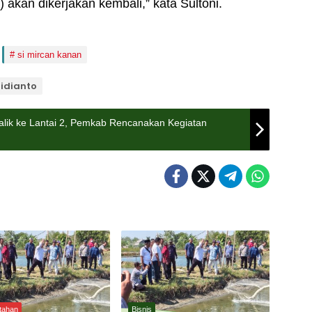
 akan dikerjakan kembali,” kata Sultoni.
si mircan kanan
ridianto
ik ke Lantai 2, Pemkab Rencanakan Kegiatan
tahan
Bisnis