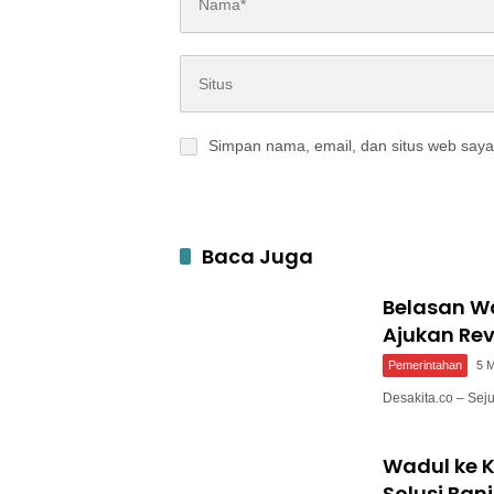
Simpan nama, email, dan situs web saya
Baca Juga
Belasan W
Ajukan Revi
Pemerintahan
5 M
Desakita.co – Se
Wadul ke 
Solusi Ban