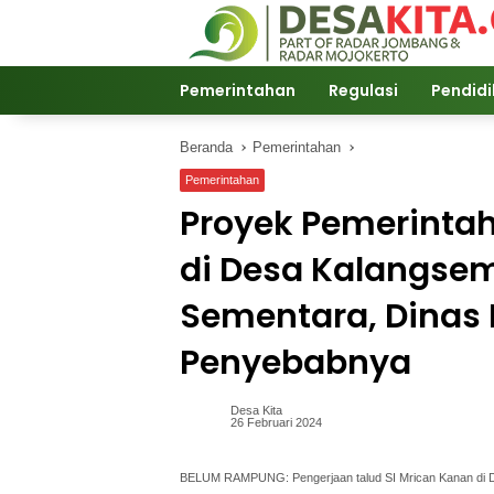
Langsung
ke
konten
Pemerintahan
Regulasi
Pendid
Beranda
Pemerintahan
Pemerintahan
Proyek Pemerintah
di Desa Kalangsem
Sementara, Dinas
Penyebabnya
Desa Kita
26 Februari 2024
BELUM RAMPUNG: Pengerjaan talud SI Mrican Kanan di D