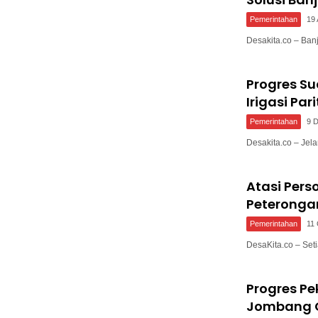
Pemerintahan
19 
Desakita.co – Ba
Progres Su
Irigasi Pa
Pemerintahan
9 
Desakita.co – Jel
Atasi Per
Peteronga
Pemerintahan
11
DesaKita.co – Se
Progres Pe
Jombang C