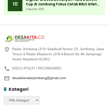
10
Cup di Jombang Fokus Cetak Bibit Atlet
Menembak Berprestasi
2 Agustus 2026
Radar Jombang (Jl Dr Setiabudi Nomor 23, Jombang, Jawa
Timur) & Radar Mojokerto (Jl R A Basuni No 96 Jampirogo
Sooko Mojokerto 61361)
(0321) 875137 / 081336610001
desakitaradarjombang@gmail.com
Kategori
Kategori