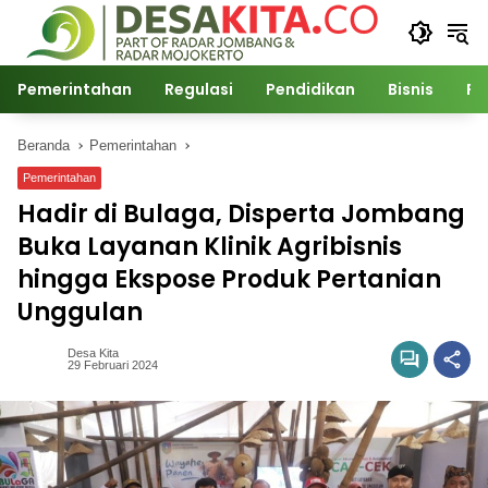
Langsung
ke
konten
Pemerintahan
Regulasi
Pendidikan
Bisnis
Po
Beranda
Pemerintahan
Pemerintahan
Hadir di Bulaga, Disperta Jombang
Buka Layanan Klinik Agribisnis
hingga Ekspose Produk Pertanian
Unggulan
Desa Kita
29 Februari 2024