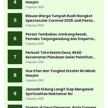
4
Hasyim
5 Agustus 2026
Ribuan Warga Tumpah Ruah! Bongkot
5
Spectacular Carnival 2026 Jadi Pesta
Kemerdekaan Terbesar di Peterongan
5 Agustus 2026
Petani Tembakau Jombang Resah,
6
Pemdes Tanjungwadung dan Disperta
Bergerak Cepat
4 Agustus 2026
Perkuat Tata Kelola Desa, BKAD
7
Kecamatan Plandaan Gelar Pelatihan
Aparatur Pemdes
3 Agustus 2026
Gus Irfan dan Tongkat Estafet NU Mbah
8
Hasyim
3 Agustus 2026
Jamaah Kidung Langit Siap Mengawal
9
Spiritualitas Muktamar NU
2 Agustus 2026
Digelar di Desa Denanyar, Piala Danrem