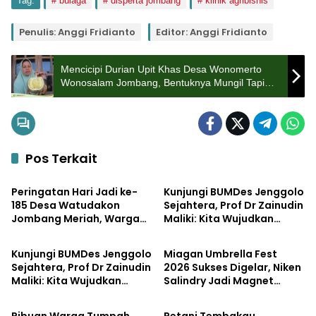
Tag:
bulaga
disperta jombang
klinik agribisnis
Penulis: Anggi Fridianto
Editor: Anggi Fridianto
Mencicipi Durian Upit Khas Desa Wonomerto
Wonosalam Jombang, Bentuknya Mungil Tapi
Rasanya Mantap
Pos Terkait
Pemerintahan
Pemerintahan
Peringatan Hari Jadi ke-
Kunjungi BUMDes Jenggolo
185 Desa Watudakon
Sejahtera, Prof Dr Zainudin
Jombang Meriah, Warga
Maliki: Kita Wujudkan
Bisnis
Pemerintahan
Tumpek Blek Padati
Kemandirian Ekonomi
Karnaval Budaya
dengan Potensi Desa
Kunjungi BUMDes Jenggolo
Miagan Umbrella Fest
Sejahtera, Prof Dr Zainudin
2026 Sukses Digelar, Niken
Maliki: Kita Wujudkan
Salindry Jadi Magnet
Pemerintahan
Pemerintahan
Kemandirian Ekonomi
Ribuan Pengunjung
dengan Potensi Desa
Ribuan Warga Tumpah
Petani Tembakau