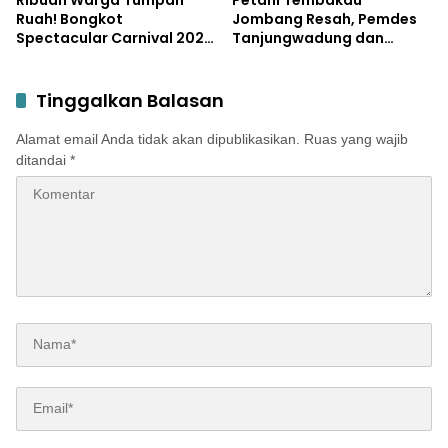
Ruah! Bongkot
Jombang Resah, Pemdes
Spectacular Carnival 2026
Tanjungwadung dan
Jadi Pesta Kemerdekaan
Disperta Bergerak Cepat
Terbesar di Peterongan
Tinggalkan Balasan
Alamat email Anda tidak akan dipublikasikan.
Ruas yang wajib
ditandai
*