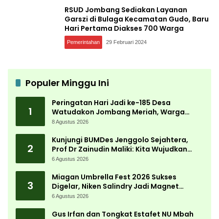
RSUD Jombang Sediakan Layanan
Garszi di Bulaga Kecamatan Gudo, Baru
Hari Pertama Diakses 700 Warga
Pemerintahan
29 Februari 2024
Populer Minggu Ini
Peringatan Hari Jadi ke-185 Desa
1
Watudakon Jombang Meriah, Warga
Tumpek Blek Padati Karnaval Budaya
8 Agustus 2026
Kunjungi BUMDes Jenggolo Sejahtera,
2
Prof Dr Zainudin Maliki: Kita Wujudkan
Kemandirian Ekonomi dengan Potensi
6 Agustus 2026
Desa
Miagan Umbrella Fest 2026 Sukses
3
Digelar, Niken Salindry Jadi Magnet
Ribuan Pengunjung
6 Agustus 2026
Gus Irfan dan Tongkat Estafet NU Mbah