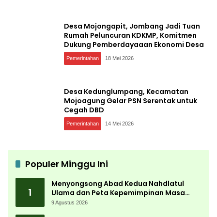
Desa Mojongapit, Jombang Jadi Tuan
Rumah Peluncuran KDKMP, Komitmen
Dukung Pemberdayaaan Ekonomi Desa
Pemerintahan
18 Mei 2026
Desa Kedunglumpang, Kecamatan
Mojoagung Gelar PSN Serentak untuk
Cegah DBD
Pemerintahan
14 Mei 2026
Populer Minggu Ini
Menyongsong Abad Kedua Nahdlatul
1
Ulama dan Peta Kepemimpinan Masa
Depan Pasca Muktamar ke-35
9 Agustus 2026