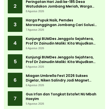
Peringatan Hari Jadi ke-185 Desa
2
Watudakon Jombang Meriah, Warga
Tumpek Blek Padati Karnaval Budaya
8 Agustus 2026
Harga Pupuk Naik, Pemdes
3
Morosunggingan Jombang Cari Solusi
Lewat Kajian Akademik
7 Agustus 2026
Kunjungi BUMDes Jenggolo Sejahtera,
4
Prof Dr Zainudin Maliki: Kita Wujudkan
Kemandirian Ekonomi dengan Potensi
6 Agustus 2026
Desa
Kunjungi BUMDes Jenggolo Sejahtera,
5
Prof Dr Zainudin Maliki: Kita Wujudkan
Kemandirian Ekonomi dengan Potensi
6 Agustus 2026
Desa
Miagan Umbrella Fest 2026 Sukses
6
Digelar, Niken Salindry Jadi Magnet
Ribuan Pengunjung
6 Agustus 2026
Gus Irfan dan Tongkat Estafet NU Mbah
7
Hasyim
5 Agustus 2026