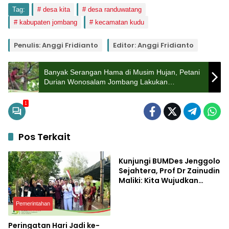
Tag:
desa kita
desa randuwatang
kabupaten jombang
kecamatan kudu
Penulis: Anggi Fridianto
Editor: Anggi Fridianto
Banyak Serangan Hama di Musim Hujan, Petani
Durian Wonosalam Jombang Lakukan
Perawatan Rutin
1
Pos Terkait
Pemerintahan
Kunjungi BUMDes Jenggolo
Sejahtera, Prof Dr Zainudin
Maliki: Kita Wujudkan
Kemandirian Ekonomi
dengan Potensi Desa
Pemerintahan
Peringatan Hari Jadi ke-