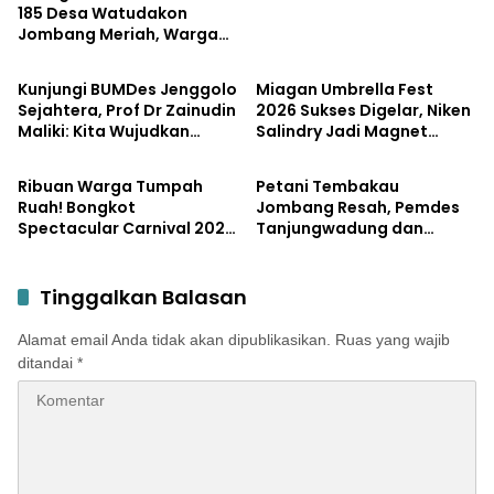
185 Desa Watudakon
Jombang Meriah, Warga
Bisnis
Pemerintahan
Tumpek Blek Padati
Karnaval Budaya
Kunjungi BUMDes Jenggolo
Miagan Umbrella Fest
Sejahtera, Prof Dr Zainudin
2026 Sukses Digelar, Niken
Maliki: Kita Wujudkan
Salindry Jadi Magnet
Pemerintahan
Pemerintahan
Kemandirian Ekonomi
Ribuan Pengunjung
dengan Potensi Desa
Ribuan Warga Tumpah
Petani Tembakau
Ruah! Bongkot
Jombang Resah, Pemdes
Spectacular Carnival 2026
Tanjungwadung dan
Jadi Pesta Kemerdekaan
Disperta Bergerak Cepat
Terbesar di Peterongan
Tinggalkan Balasan
Alamat email Anda tidak akan dipublikasikan.
Ruas yang wajib
ditandai
*