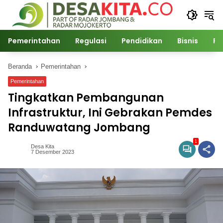
Langsung
ke
konten
Pemerintahan
Regulasi
Pendidikan
Bisnis
Po
Beranda
Pemerintahan
Pemerintahan
Tingkatkan Pembangunan
Infrastruktur, Ini Gebrakan Pemdes
Randuwatang Jombang
1
Desa Kita
7 Desember 2023