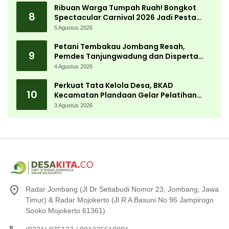
Ribuan Warga Tumpah Ruah! Bongkot
8
Spectacular Carnival 2026 Jadi Pesta
Kemerdekaan Terbesar di Peterongan
5 Agustus 2026
Petani Tembakau Jombang Resah,
9
Pemdes Tanjungwadung dan Disperta
Bergerak Cepat
4 Agustus 2026
Perkuat Tata Kelola Desa, BKAD
10
Kecamatan Plandaan Gelar Pelatihan
Aparatur Pemdes
3 Agustus 2026
Radar Jombang (Jl Dr Setiabudi Nomor 23, Jombang, Jawa
Timur) & Radar Mojokerto (Jl R A Basuni No 96 Jampirogo
Sooko Mojokerto 61361)