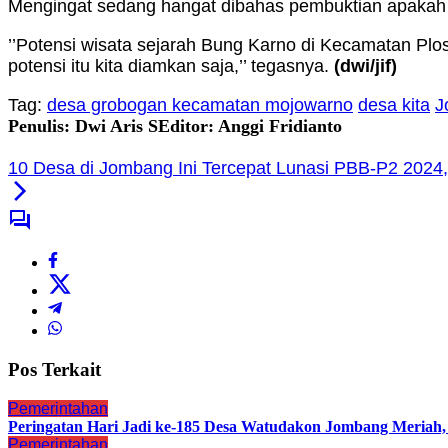
Mengingat sedang hangat dibahas pembuktian apakah 
’’Potensi wisata sejarah Bung Karno di Kecamatan Plos
potensi itu kita diamkan saja,’’ tegasnya.
(dwi
/jif
)
Tag:
desa grobogan kecamatan mojowarno
desa kita
J
Penulis: Dwi Aris S
Editor: Anggi Fridianto
10 Desa di Jombang Ini Tercepat Lunasi PBB-P2 202
Pos Terkait
Pemerintahan
Peringatan Hari Jadi ke-185 Desa Watudakon Jombang Meriah
Pemerintahan