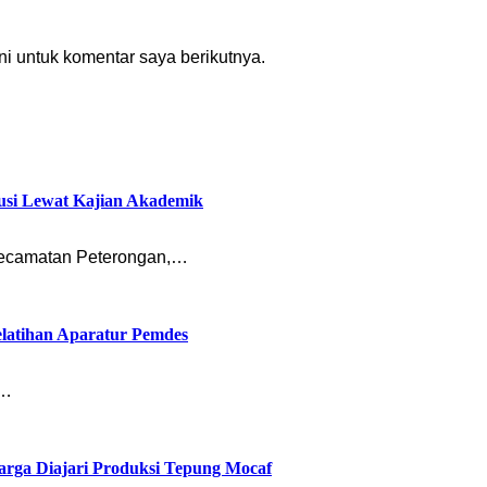
i untuk komentar saya berikutnya.
usi Lewat Kajian Akademik
ecamatan Peterongan,…
latihan Aparatur Pemdes
n…
rga Diajari Produksi Tepung Mocaf