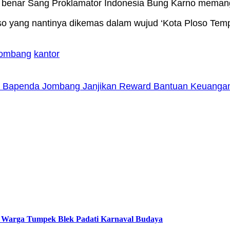
benar Sang Proklamator Indonesia Bung Karno memang 
o yang nantinya dikemas dalam wujud ‘Kota Ploso Tempo 
ombang
kantor
4, Bapenda Jombang Janjikan Reward Bantuan Keuang
, Warga Tumpek Blek Padati Karnaval Budaya