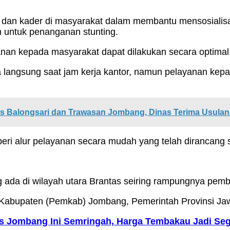
 dan kader di masyarakat dalam membantu mensosialisas
n untuk penanganan stunting.
nan kepada masyarakat dapat dilakukan secara optimal
a langsung saat jam kerja kantor, namun pelayanan kep
s Balongsari dan Trawasan Jombang, Dinas Terima Usula
beri alur pelayanan secara mudah yang telah dirancang 
 ada di wilayah utara Brantas seiring rampungnya pem
abupaten (Pemkab) Jombang, Pemerintah Provinsi Jawa
s Jombang Ini Semringah, Harga Tembakau Jadi Seg