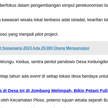
berfokus dalam pengembangan simpul perekonomian ba
asan wisata lokal berbasis adat istiadat, kearifan lok
so yang menjadi pilot project.
at Sepanjang 2023 Ada 29.000 Orang Menganggur
Wungu. Kedua, sentra pentol pendowo Desa Kedungdowo
etiap tahun ada
event
di setiap lokasi desa berdaya un
di Desa Ini di Jombang Melimpah, Bikin Petani Ful
n oleh Kecamatan Ploso, potensi tujuan wisata sejarah B