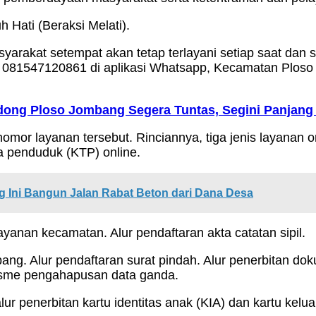
 Hati (Beraksi Melati).
arakat setempat akan tetap terlayani setiap saat dan s
an 081547120861 di aplikasi Whatsapp, Kecamatan Plo
ng Ploso Jombang Segera Tuntas, Segini Panjang 
omor layanan tersebut. Rinciannya, tiga jenis layanan 
a penduduk (KTP) online.
 Ini Bangun Jalan Rabat Beton dari Dana Desa
layanan kecamatan. Alur pendaftaran akta catatan sipil.
ng. Alur pendaftaran surat pindah. Alur penerbitan dok
isme pengahapusan data ganda.
lur penerbitan kartu identitas anak (KIA) dan kartu kel