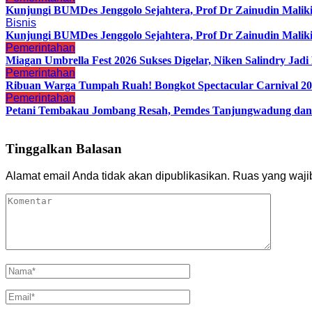
Kunjungi BUMDes Jenggolo Sejahtera, Prof Dr Zainudin Malik
Bisnis
Kunjungi BUMDes Jenggolo Sejahtera, Prof Dr Zainudin Malik
Pemerintahan
Miagan Umbrella Fest 2026 Sukses Digelar, Niken Salindry Ja
Pemerintahan
Ribuan Warga Tumpah Ruah! Bongkot Spectacular Carnival 202
Pemerintahan
Petani Tembakau Jombang Resah, Pemdes Tanjungwadung dan 
Tinggalkan Balasan
Alamat email Anda tidak akan dipublikasikan.
Ruas yang waji