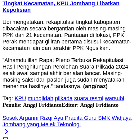
Tingkat Kecamatan, KPU Jombang Libatkan
Kepolisian
Udi mengatakan, rekapitulasi tingkat kabupaten
dibacakan secara bergantian oleh masing-masing
PPK dari 21 kecamatan. Pantauan di lokasi, PPK
Perak mendapat giliran pertama disusul kecamatan-
kecamatan lain dan terakhir PPK Ngusikan.
”Alhamdulillah Rapat Pleno Terbuka Rekapitulasi
Hasil Penghitungan Perolehan Suara Pilkada 2024
sejak awal sampai akhir berjalan lancar. Masing-
masing saksi dari paslon juga sudah menyatakan
menerima hasilnya,” tandasnya.
(ang/naz)
Tag:
KPU
mundjidah
pilkada
suara resmi
warsubi
Penulis: Anggi Fridianto
Editor: Anggi Fridianto
Sosok Argarini Rizqi Ayu Pradita Guru SMK Widjaya
Jombang yang Melek Teknologi