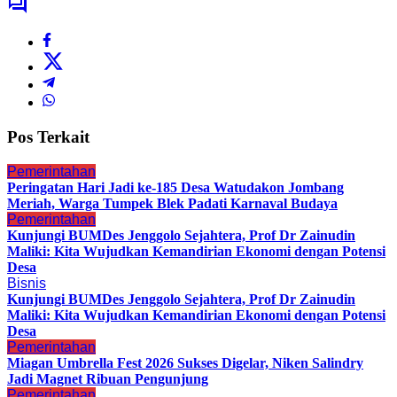
Pos Terkait
Pemerintahan
Peringatan Hari Jadi ke-185 Desa Watudakon Jombang
Meriah, Warga Tumpek Blek Padati Karnaval Budaya
Pemerintahan
Kunjungi BUMDes Jenggolo Sejahtera, Prof Dr Zainudin
Maliki: Kita Wujudkan Kemandirian Ekonomi dengan Potensi
Desa
Bisnis
Kunjungi BUMDes Jenggolo Sejahtera, Prof Dr Zainudin
Maliki: Kita Wujudkan Kemandirian Ekonomi dengan Potensi
Desa
Pemerintahan
Miagan Umbrella Fest 2026 Sukses Digelar, Niken Salindry
Jadi Magnet Ribuan Pengunjung
Pemerintahan