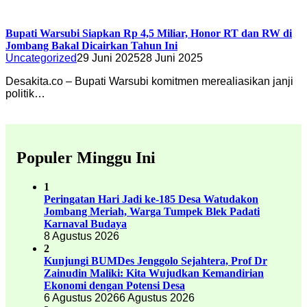
Bupati Warsubi Siapkan Rp 4,5 Miliar, Honor RT dan RW di
Jombang Bakal Dicairkan Tahun Ini
Uncategorized
29 Juni 2025
28 Juni 2025
Desakita.co – Bupati Warsubi komitmen merealiasikan janji
politik…
Populer Minggu Ini
1
Peringatan Hari Jadi ke-185 Desa Watudakon
Jombang Meriah, Warga Tumpek Blek Padati
Karnaval Budaya
8 Agustus 2026
2
Kunjungi BUMDes Jenggolo Sejahtera, Prof Dr
Zainudin Maliki: Kita Wujudkan Kemandirian
Ekonomi dengan Potensi Desa
6 Agustus 2026
6 Agustus 2026