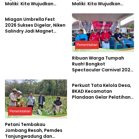
Maliki: Kita Wujudkan
Maliki: Kita Wujudkan
Pemerintahan
Kemandirian Ekonomi
Kemandirian Ekonomi
dengan Potensi Desa
dengan Potensi Desa
Miagan Umbrella Fest
2026 Sukses Digelar, Niken
Salindry Jadi Magnet
Ribuan Pengunjung
Pemerintahan
Ribuan Warga Tumpah
Ruah! Bongkot
Spectacular Carnival 2026
Pemerintahan
Jadi Pesta Kemerdekaan
Terbesar di Peterongan
Perkuat Tata Kelola Desa,
BKAD Kecamatan
Plandaan Gelar Pelatihan
Aparatur Pemdes
Pemerintahan
Petani Tembakau
Jombang Resah, Pemdes
Tanjungwadung dan