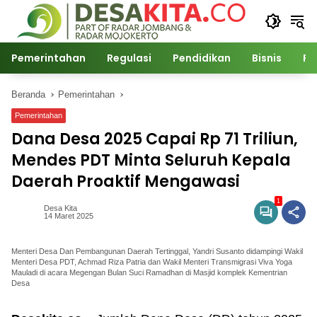
Langsung
ke
konten
Pemerintahan
Regulasi
Pendidikan
Bisnis
Po
Beranda
Pemerintahan
Pemerintahan
Dana Desa 2025 Capai Rp 71 Triliun,
Mendes PDT Minta Seluruh Kepala
Daerah Proaktif Mengawasi
1
Desa Kita
14 Maret 2025
Menteri Desa Dan Pembangunan Daerah Tertinggal, Yandri Susanto didampingi Wakil
Menteri Desa PDT, Achmad Riza Patria dan Wakil Menteri Transmigrasi Viva Yoga
Mauladi di acara Megengan Bulan Suci Ramadhan di Masjid komplek Kementrian
Desa