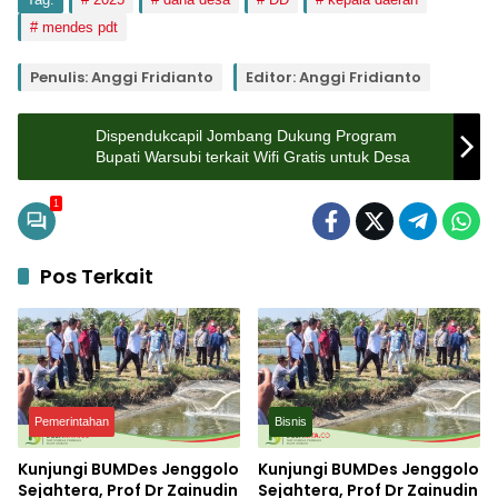
mendes pdt
Penulis: Anggi Fridianto
Editor: Anggi Fridianto
Dispendukcapil Jombang Dukung Program
Bupati Warsubi terkait Wifi Gratis untuk Desa
1
Pos Terkait
Pemerintahan
Bisnis
Kunjungi BUMDes Jenggolo
Kunjungi BUMDes Jenggolo
Sejahtera, Prof Dr Zainudin
Sejahtera, Prof Dr Zainudin