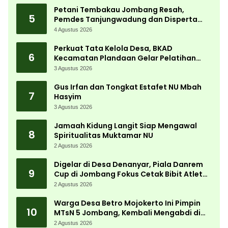
Petani Tembakau Jombang Resah,
5
Pemdes Tanjungwadung dan Disperta
Bergerak Cepat
4 Agustus 2026
Perkuat Tata Kelola Desa, BKAD
6
Kecamatan Plandaan Gelar Pelatihan
Aparatur Pemdes
3 Agustus 2026
Gus Irfan dan Tongkat Estafet NU Mbah
7
Hasyim
3 Agustus 2026
Jamaah Kidung Langit Siap Mengawal
8
Spiritualitas Muktamar NU
2 Agustus 2026
Digelar di Desa Denanyar, Piala Danrem
9
Cup di Jombang Fokus Cetak Bibit Atlet
Menembak Berprestasi
2 Agustus 2026
Warga Desa Betro Mojokerto Ini Pimpin
10
MTsN 5 Jombang, Kembali Mengabdi di
Almamater
2 Agustus 2026