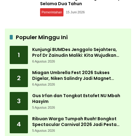
Selama Dua Tahun
Pemerintahan
15 Juni 2026
Populer Minggu Ini
Kunjungi BUMDes Jenggolo Sejahtera,
1
Prof Dr Zainudin Maliki: Kita Wujudkan
Kemandirian Ekonomi dengan Potensi
6 Agustus 2026
Desa
Miagan Umbrella Fest 2026 Sukses
2
Digelar, Niken Salindry Jadi Magnet
Ribuan Pengunjung
6 Agustus 2026
Gus Irfan dan Tongkat Estafet NU Mbah
3
Hasyim
5 Agustus 2026
Ribuan Warga Tumpah Ruah! Bongkot
4
Spectacular Carnival 2026 Jadi Pesta
Kemerdekaan Terbesar di Peterongan
5 Agustus 2026