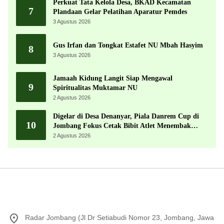
Perkuat Tata Kelola Desa, BKAD Kecamatan
7
Plandaan Gelar Pelatihan Aparatur Pemdes
3 Agustus 2026
Gus Irfan dan Tongkat Estafet NU Mbah Hasyim
8
3 Agustus 2026
Jamaah Kidung Langit Siap Mengawal
9
Spiritualitas Muktamar NU
2 Agustus 2026
Digelar di Desa Denanyar, Piala Danrem Cup di
10
Jombang Fokus Cetak Bibit Atlet Menembak
Berprestasi
2 Agustus 2026
Radar Jombang (Jl Dr Setiabudi Nomor 23, Jombang, Jawa