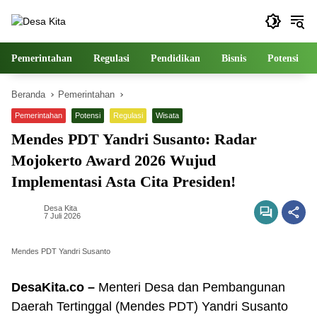
Langsung
ke
konten
Pemerintahan
Regulasi
Pendidikan
Bisnis
Potensi
Beranda
Pemerintahan
Pemerintahan
Potensi
Regulasi
Wisata
Mendes PDT Yandri Susanto: Radar
Mojokerto Award 2026 Wujud
Implementasi Asta Cita Presiden!
Desa Kita
7 Juli 2026
Mendes PDT Yandri Susanto
DesaKita.co –
Menteri Desa dan Pembangunan
Daerah Tertinggal (Mendes PDT) Yandri Susanto