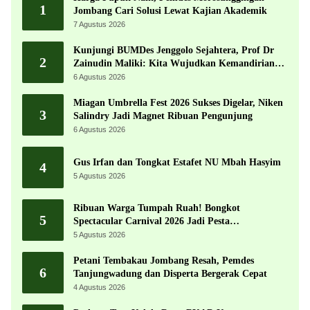
1
Jombang Cari Solusi Lewat Kajian Akademik
7 Agustus 2026
Kunjungi BUMDes Jenggolo Sejahtera, Prof Dr
2
Zainudin Maliki: Kita Wujudkan Kemandirian
Ekonomi dengan Potensi Desa
6 Agustus 2026
Miagan Umbrella Fest 2026 Sukses Digelar, Niken
3
Salindry Jadi Magnet Ribuan Pengunjung
6 Agustus 2026
Gus Irfan dan Tongkat Estafet NU Mbah Hasyim
4
5 Agustus 2026
Ribuan Warga Tumpah Ruah! Bongkot
5
Spectacular Carnival 2026 Jadi Pesta
Kemerdekaan Terbesar di Peterongan
5 Agustus 2026
Petani Tembakau Jombang Resah, Pemdes
6
Tanjungwadung dan Disperta Bergerak Cepat
4 Agustus 2026