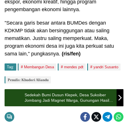
ekspor, ekonomi kreatif, hingga program
pengembangan ekonomi lainnya.
”Secara garis besar antara BUMDes dengan
KDKMP tidak akan bersinggungan atau saling
mematikan. Justru saling memperkuat. Maka,
program ekonomi desa ini juga kita perkuat satu
sama lain,” pungkasnya.
(ris
/fen
)
Tag:
Membangun Desa
mendes pdt
yandri Susanto
Penulis: Khudori Aliandu
Sedekah Bumi Dusun Klepek, Desa Sukoiber
Jombang Jadi Magnet Warga, Gunungan Hasil
Panen Diperebutkan