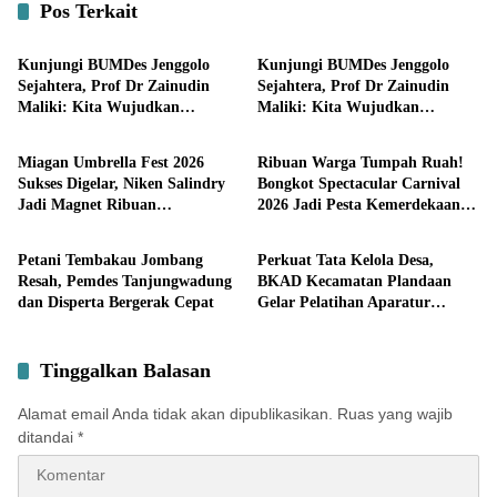
Pos Terkait
Pemerintahan
Bisnis
Kunjungi BUMDes Jenggolo
Kunjungi BUMDes Jenggolo
Sejahtera, Prof Dr Zainudin
Sejahtera, Prof Dr Zainudin
Maliki: Kita Wujudkan
Maliki: Kita Wujudkan
Pemerintahan
Pemerintahan
Kemandirian Ekonomi dengan
Kemandirian Ekonomi dengan
Potensi Desa
Potensi Desa
Miagan Umbrella Fest 2026
Ribuan Warga Tumpah Ruah!
Sukses Digelar, Niken Salindry
Bongkot Spectacular Carnival
Jadi Magnet Ribuan
2026 Jadi Pesta Kemerdekaan
Pemerintahan
Pemerintahan
Pengunjung
Terbesar di Peterongan
Petani Tembakau Jombang
Perkuat Tata Kelola Desa,
Resah, Pemdes Tanjungwadung
BKAD Kecamatan Plandaan
dan Disperta Bergerak Cepat
Gelar Pelatihan Aparatur
Pemdes
Tinggalkan Balasan
Alamat email Anda tidak akan dipublikasikan.
Ruas yang wajib
ditandai
*