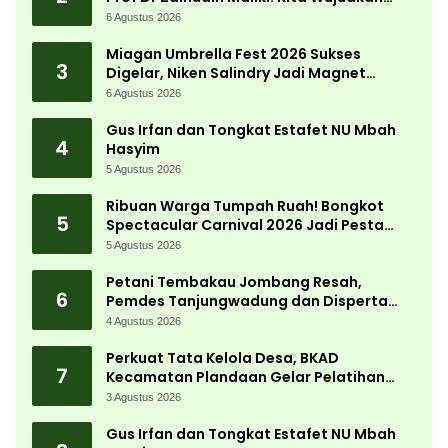
Kemandirian Ekonomi dengan Potensi
6 Agustus 2026
Desa
Miagan Umbrella Fest 2026 Sukses
3
Digelar, Niken Salindry Jadi Magnet
Ribuan Pengunjung
6 Agustus 2026
Gus Irfan dan Tongkat Estafet NU Mbah
4
Hasyim
5 Agustus 2026
Ribuan Warga Tumpah Ruah! Bongkot
5
Spectacular Carnival 2026 Jadi Pesta
Kemerdekaan Terbesar di Peterongan
5 Agustus 2026
Petani Tembakau Jombang Resah,
6
Pemdes Tanjungwadung dan Disperta
Bergerak Cepat
4 Agustus 2026
Perkuat Tata Kelola Desa, BKAD
7
Kecamatan Plandaan Gelar Pelatihan
Aparatur Pemdes
3 Agustus 2026
Gus Irfan dan Tongkat Estafet NU Mbah