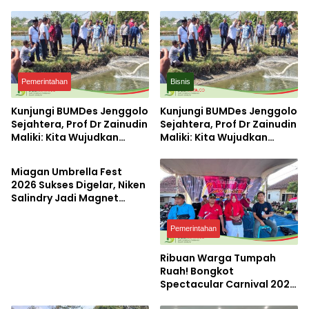
Pemerintahan
Bisnis
Kunjungi BUMDes Jenggolo
Kunjungi BUMDes Jenggolo
Sejahtera, Prof Dr Zainudin
Sejahtera, Prof Dr Zainudin
Maliki: Kita Wujudkan
Maliki: Kita Wujudkan
Pemerintahan
Kemandirian Ekonomi
Kemandirian Ekonomi
dengan Potensi Desa
dengan Potensi Desa
Miagan Umbrella Fest
2026 Sukses Digelar, Niken
Salindry Jadi Magnet
Ribuan Pengunjung
Pemerintahan
Ribuan Warga Tumpah
Ruah! Bongkot
Spectacular Carnival 2026
Jadi Pesta Kemerdekaan