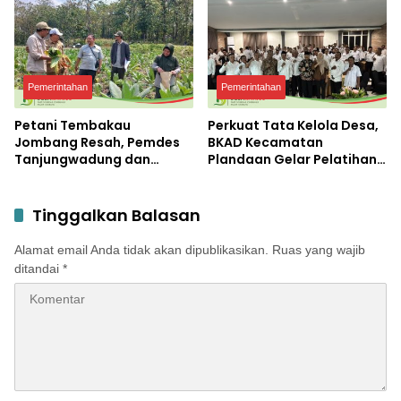
Terbesar di Peterongan
Pemerintahan
Pemerintahan
Petani Tembakau
Perkuat Tata Kelola Desa,
Jombang Resah, Pemdes
BKAD Kecamatan
Tanjungwadung dan
Plandaan Gelar Pelatihan
Disperta Bergerak Cepat
Aparatur Pemdes
Tinggalkan Balasan
Alamat email Anda tidak akan dipublikasikan.
Ruas yang wajib
ditandai
*