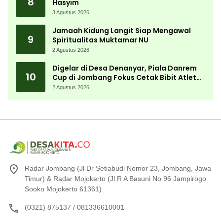
8
Hasyim
3 Agustus 2026
Jamaah Kidung Langit Siap Mengawal
9
Spiritualitas Muktamar NU
2 Agustus 2026
Digelar di Desa Denanyar, Piala Danrem
10
Cup di Jombang Fokus Cetak Bibit Atlet
Menembak Berprestasi
2 Agustus 2026
Radar Jombang (Jl Dr Setiabudi Nomor 23, Jombang, Jawa
Timur) & Radar Mojokerto (Jl R A Basuni No 96 Jampirogo
Sooko Mojokerto 61361)
(0321) 875137 / 081336610001