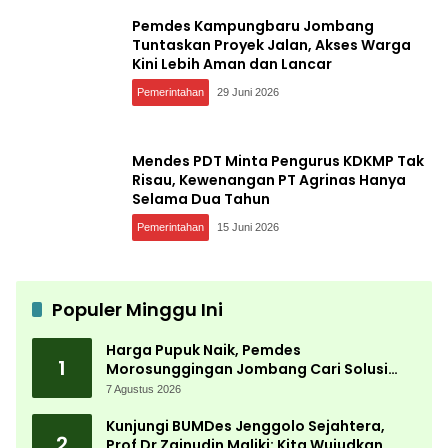
Pemdes Kampungbaru Jombang
Tuntaskan Proyek Jalan, Akses Warga
Kini Lebih Aman dan Lancar
Pemerintahan
29 Juni 2026
Mendes PDT Minta Pengurus KDKMP Tak
Risau, Kewenangan PT Agrinas Hanya
Selama Dua Tahun
Pemerintahan
15 Juni 2026
Populer Minggu Ini
Harga Pupuk Naik, Pemdes
1
Morosunggingan Jombang Cari Solusi
Lewat Kajian Akademik
7 Agustus 2026
Kunjungi BUMDes Jenggolo Sejahtera,
2
Prof Dr Zainudin Maliki: Kita Wujudkan