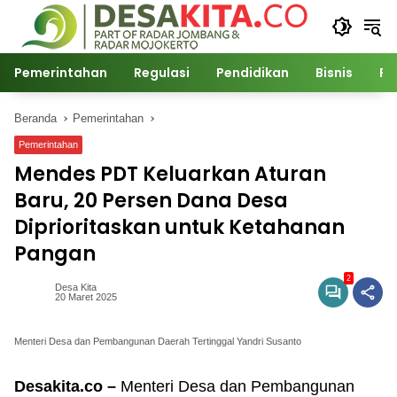
Langsung
ke
konten
Pemerintahan
Regulasi
Pendidikan
Bisnis
Po
Beranda
Pemerintahan
Pemerintahan
Mendes PDT Keluarkan Aturan
Baru, 20 Persen Dana Desa
Diprioritaskan untuk Ketahanan
Pangan
2
Desa Kita
20 Maret 2025
Menteri Desa dan Pembangunan Daerah Tertinggal Yandri Susanto
Desakita.co –
Menteri Desa dan Pembangunan