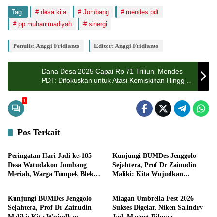
Tag:
desa kita
Jombang
mendes pdt
pp muhammadiyah
sinergi
Penulis: Anggi Fridianto
Editor: Anggi Fridianto
Dana Desa 2025 Capai Rp 71 Triliun, Mendes
PDT: Difokuskan untuk Atasi Kemiskinan Hingga
Stunting
1
Pos Terkait
Pemerintahan
Pemerintahan
Peringatan Hari Jadi ke-185
Kunjungi BUMDes Jenggolo
Desa Watudakon Jombang
Sejahtera, Prof Dr Zainudin
Meriah, Warga Tumpek Blek
Maliki: Kita Wujudkan
Bisnis
Pemerintahan
Padati Karnaval Budaya
Kemandirian Ekonomi dengan
Potensi Desa
Kunjungi BUMDes Jenggolo
Miagan Umbrella Fest 2026
Sejahtera, Prof Dr Zainudin
Sukses Digelar, Niken Salindry
Maliki: Kita Wujudkan
Jadi Magnet Ribuan