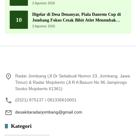
2 Agustus 2026
Digelar di Desa Denanyar, Piala Danrem Cup di
10
Jombang Fokus Cetak Bibit Atlet Menembak
Berprestasi
2 Agustus 2026
Radar Jombang (Jl Dr Setiabudi Nomor 23, Jombang, Jawa
Timur) & Radar Mojokerto (Jl R A Basuni No 96 Jampirogo
Sooko Mojokerto 61361)
(0321) 875137 / 081336610001
desakitaradarjombang@gmail.com
Kategori