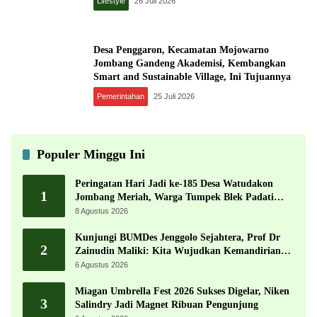
Lifestyle
26 Juli 2026
Desa Penggaron, Kecamatan Mojowarno
Jombang Gandeng Akademisi, Kembangkan
Smart and Sustainable Village, Ini Tujuannya
Pemerintahan
25 Juli 2026
Populer Minggu Ini
Peringatan Hari Jadi ke-185 Desa Watudakon
1
Jombang Meriah, Warga Tumpek Blek Padati
Karnaval Budaya
8 Agustus 2026
Kunjungi BUMDes Jenggolo Sejahtera, Prof Dr
2
Zainudin Maliki: Kita Wujudkan Kemandirian
Ekonomi dengan Potensi Desa
6 Agustus 2026
Miagan Umbrella Fest 2026 Sukses Digelar, Niken
3
Salindry Jadi Magnet Ribuan Pengunjung