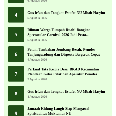
6 Agustus 2026
Gus Irfan dan Tongkat Estafet NU Mbah Hasyim
4
5 Agustus 2026
Ribuan Warga Tumpah Ruah! Bongkot
5
Spectacular Carnival 2026 Jadi Pesta
Kemerdekaan Terbesar di Peterongan
5 Agustus 2026
Petani Tembakau Jombang Resah, Pemdes
6
Tanjungwadung dan Disperta Bergerak Cepat
4 Agustus 2026
Perkuat Tata Kelola Desa, BKAD Kecamatan
7
Plandaan Gelar Pelatihan Aparatur Pemdes
3 Agustus 2026
Gus Irfan dan Tongkat Estafet NU Mbah Hasyim
8
3 Agustus 2026
Jamaah Kidung Langit Siap Mengawal
9
Spiritualitas Muktamar NU