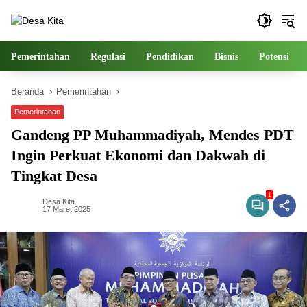
Langsung
ke
konten
Pemerintahan
Regulasi
Pendidikan
Bisnis
Potensi
Beranda
Pemerintahan
Pemerintahan
Gandeng PP Muhammadiyah, Mendes PDT
Ingin Perkuat Ekonomi dan Dakwah di
Tingkat Desa
1
Desa Kita
17 Maret 2025