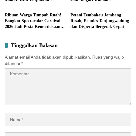
Pemerintahan
Pemerintahan
Kemandirian Ekonomi dengan
Pengunjung
Potensi Desa
Ribuan Warga Tumpah Ruah!
Petani Tembakau Jombang
Bongkot Spectacular Carnival
Resah, Pemdes Tanjungwadung
2026 Jadi Pesta Kemerdekaan
dan Disperta Bergerak Cepat
Terbesar di Peterongan
Tinggalkan Balasan
Alamat email Anda tidak akan dipublikasikan.
Ruas yang wajib
ditandai
*