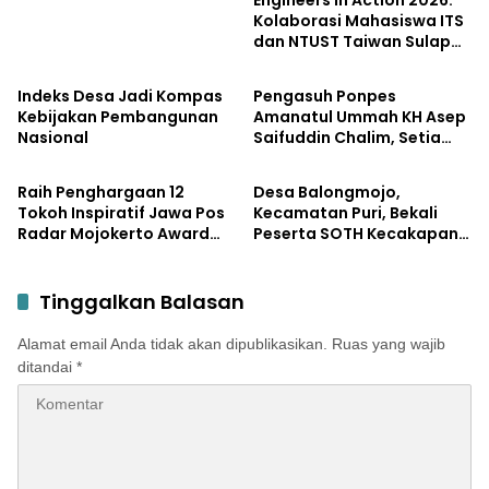
Kolaborasi Mahasiswa ITS
dan NTUST Taiwan Sulap
Pendidikan
Pemerintahan
Desa Kemiri Menjadi
Laboratorium Inovasi
Indeks Desa Jadi Kompas
Pengasuh Ponpes
Berkelanjutan
Kebijakan Pembangunan
Amanatul Ummah KH Asep
Nasional
Saifuddin Chalim, Setia
Pemerintahan
Pemerintahan
Membersamai Dunia
Pendidikan
Raih Penghargaan 12
Desa Balongmojo,
Tokoh Inspiratif Jawa Pos
Kecamatan Puri, Bekali
Radar Mojokerto Award
Peserta SOTH Kecakapan
2026, Bupati Albarraa
dan Keterampilan Pola
Apresiasi JPRM atas
Asuh Anak
Kontribusi dalam
Tinggalkan Balasan
Pembangunan Daerah
Alamat email Anda tidak akan dipublikasikan.
Ruas yang wajib
ditandai
*