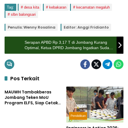
Tag:
desa kita
kebakaran
kecamatan megaluh
slbn balongsari
Penulis: Wenny Rosalina
Editor: Anggi Fridianto
Serapan APBD Rp 3,17 T di Jombang Kurang
Optimal, Ketua DPRD Jombang Ingatkan Sudah
Mepet Akhir Tahun
Pos Terkait
Pendidikan
MAUWH Tambakberas
Jombang Teken MoU
Program ELFS, Siap Cetak
Siswa Berdaya Saing
Global
Pendidikan
Engineers in Action 2026: