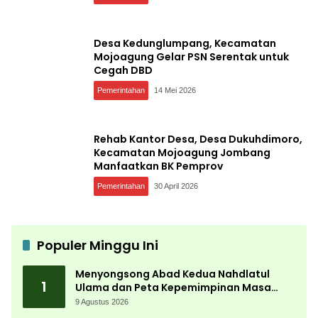
Desa Kedunglumpang, Kecamatan
Mojoagung Gelar PSN Serentak untuk
Cegah DBD
Pemerintahan
14 Mei 2026
Rehab Kantor Desa, Desa Dukuhdimoro,
Kecamatan Mojoagung Jombang
Manfaatkan BK Pemprov
Pemerintahan
30 April 2026
Populer Minggu Ini
Menyongsong Abad Kedua Nahdlatul
1
Ulama dan Peta Kepemimpinan Masa
Depan Pasca Muktamar ke-35
9 Agustus 2026