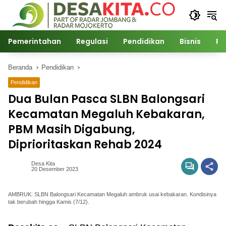
Langsung
ke
konten
Pemerintahan
Regulasi
Pendidikan
Bisnis
Po
Beranda
Pendidikan
Pendidikan
Dua Bulan Pasca SLBN Balongsari
Kecamatan Megaluh Kebakaran,
PBM Masih Digabung,
Diprioritaskan Rehab 2024
Desa Kita
20 Desember 2023
AMBRUK: SLBN Balongsari Kecamatan Megaluh ambruk usai kebakaran. Kondisinya
tak berubah hingga Kamis (7/12).