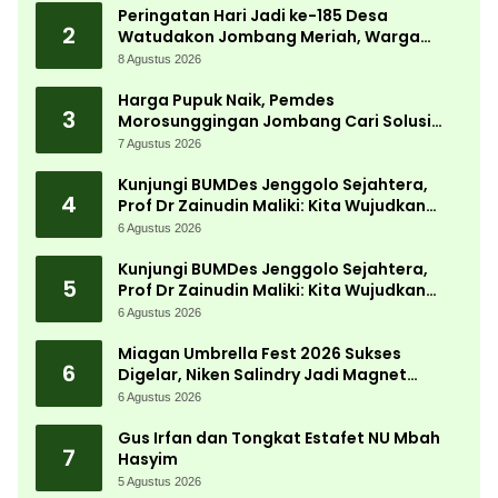
Peringatan Hari Jadi ke-185 Desa
2
Watudakon Jombang Meriah, Warga
Tumpek Blek Padati Karnaval Budaya
8 Agustus 2026
Harga Pupuk Naik, Pemdes
3
Morosunggingan Jombang Cari Solusi
Lewat Kajian Akademik
7 Agustus 2026
Kunjungi BUMDes Jenggolo Sejahtera,
4
Prof Dr Zainudin Maliki: Kita Wujudkan
Kemandirian Ekonomi dengan Potensi
6 Agustus 2026
Desa
Kunjungi BUMDes Jenggolo Sejahtera,
5
Prof Dr Zainudin Maliki: Kita Wujudkan
Kemandirian Ekonomi dengan Potensi
6 Agustus 2026
Desa
Miagan Umbrella Fest 2026 Sukses
6
Digelar, Niken Salindry Jadi Magnet
Ribuan Pengunjung
6 Agustus 2026
Gus Irfan dan Tongkat Estafet NU Mbah
7
Hasyim
5 Agustus 2026