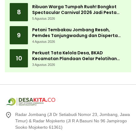
Ribuan Warga Tumpah Ruah! Bongkot
8
Spectacular Carnival 2026 Jadi Pesta
Kemerdekaan Terbesar di Peterongan
5 Agustus 2026
Petani Tembakau Jombang Resah,
9
Pemdes Tanjungwadung dan Disperta
Bergerak Cepat
4 Agustus 2026
Perkuat Tata Kelola Desa, BKAD
10
Kecamatan Plandaan Gelar Pelatihan
Aparatur Pemdes
3 Agustus 2026
Radar Jombang (Jl Dr Setiabudi Nomor 23, Jombang, Jawa
Timur) & Radar Mojokerto (Jl R A Basuni No 96 Jampirogo
Sooko Mojokerto 61361)