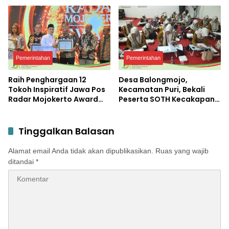
Pendidikan
Pemerintahan
Pemerintahan
Raih Penghargaan 12
Desa Balongmojo,
Tokoh Inspiratif Jawa Pos
Kecamatan Puri, Bekali
Radar Mojokerto Award
Peserta SOTH Kecakapan
2026, Bupati Albarraa
dan Keterampilan Pola
Apresiasi JPRM atas
Asuh Anak
Kontribusi dalam
Tinggalkan Balasan
Pembangunan Daerah
Alamat email Anda tidak akan dipublikasikan.
Ruas yang wajib
ditandai
*