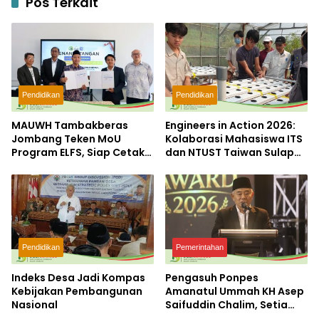
Pos Terkait
Pendidikan
Pendidikan
MAUWH Tambakberas
Engineers in Action 2026:
Jombang Teken MoU
Kolaborasi Mahasiswa ITS
Program ELFS, Siap Cetak
dan NTUST Taiwan Sulap
Siswa Berdaya Saing
Desa Kemiri Menjadi
Global
Laboratorium Inovasi
Berkelanjutan
Pendidikan
Pemerintahan
Indeks Desa Jadi Kompas
Pengasuh Ponpes
Kebijakan Pembangunan
Amanatul Ummah KH Asep
Nasional
Saifuddin Chalim, Setia
Membersamai Dunia