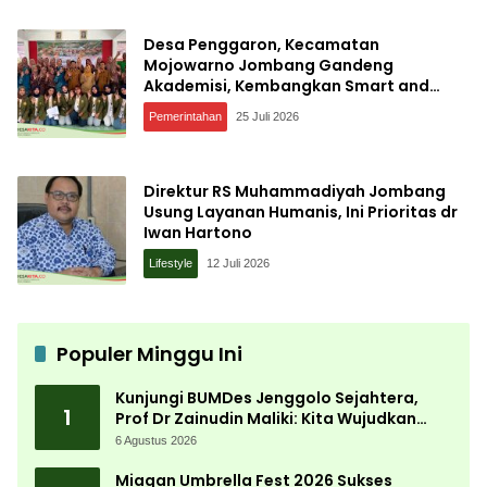
Desa Penggaron, Kecamatan
Mojowarno Jombang Gandeng
Akademisi, Kembangkan Smart and
Sustainable Village, Ini Tujuannya
Pemerintahan
25 Juli 2026
Direktur RS Muhammadiyah Jombang
Usung Layanan Humanis, Ini Prioritas dr
Iwan Hartono
Lifestyle
12 Juli 2026
Populer Minggu Ini
Kunjungi BUMDes Jenggolo Sejahtera,
1
Prof Dr Zainudin Maliki: Kita Wujudkan
Kemandirian Ekonomi dengan Potensi
6 Agustus 2026
Desa
Miagan Umbrella Fest 2026 Sukses