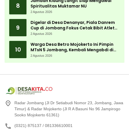
Jamaah Kidung Langit Siap Mengawal
8
Spiritualitas Muktamar NU
2 Agustus 2026
Digelar di Desa Denanyar, Piala Danrem
9
Cup di Jombang Fokus Cetak Bibit Atlet
Menembak Berprestasi
2 Agustus 2026
Warga Desa Betro Mojokerto Ini Pimpin
10
MTsN 5 Jombang, Kembali Mengabdi di
Almamater
2 Agustus 2026
Radar Jombang (Jl Dr Setiabudi Nomor 23, Jombang, Jawa
Timur) & Radar Mojokerto (Jl R A Basuni No 96 Jampirogo
Sooko Mojokerto 61361)
(0321) 875137 / 081336610001