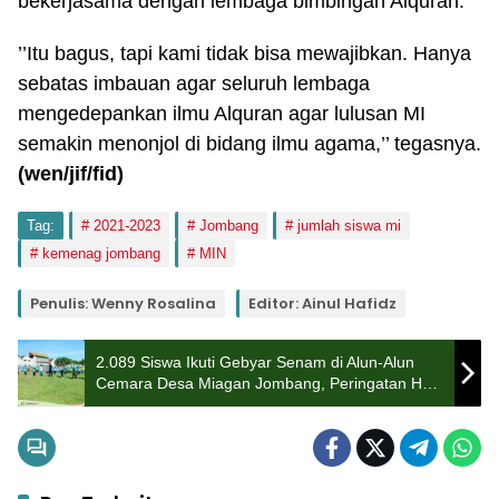
bekerjasama dengan lembaga bimbingan Alquran.
’’Itu bagus, tapi kami tidak bisa mewajibkan. Hanya
sebatas imbauan agar seluruh lembaga
mengedepankan ilmu Alquran agar lulusan MI
semakin menonjol di bidang ilmu agama,’’ tegasnya.
(wen/jif/fid)
Tag:
2021-2023
Jombang
jumlah siswa mi
kemenag jombang
MIN
Penulis: Wenny Rosalina
Editor: Ainul Hafidz
2.089 Siswa Ikuti Gebyar Senam di Alun-Alun
Cemara Desa Miagan Jombang, Peringatan HAB
Kemenag ke-78