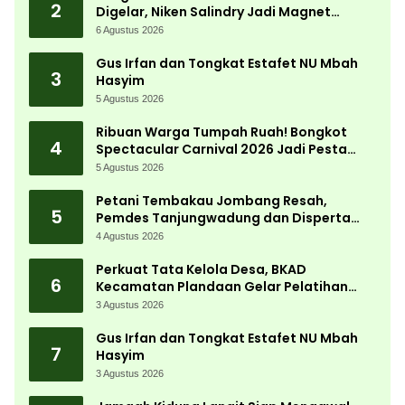
2
Digelar, Niken Salindry Jadi Magnet
Ribuan Pengunjung
6 Agustus 2026
Gus Irfan dan Tongkat Estafet NU Mbah
3
Hasyim
5 Agustus 2026
Ribuan Warga Tumpah Ruah! Bongkot
4
Spectacular Carnival 2026 Jadi Pesta
Kemerdekaan Terbesar di Peterongan
5 Agustus 2026
Petani Tembakau Jombang Resah,
5
Pemdes Tanjungwadung dan Disperta
Bergerak Cepat
4 Agustus 2026
Perkuat Tata Kelola Desa, BKAD
6
Kecamatan Plandaan Gelar Pelatihan
Aparatur Pemdes
3 Agustus 2026
Gus Irfan dan Tongkat Estafet NU Mbah
7
Hasyim
3 Agustus 2026