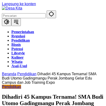
Langsung ke konten
Pemerintahan
Regulasi
Pendidikan
Bisnis
Potensi
Lifestyle
Kuliner
Wisata
Asal-Usul
Beranda
Pendidikan
Dihadiri 45 Kampus Ternama! SMA
Budi Utomo Gadingmangu Perak Jombang Gelar Edu
Campus dan Job Training Expo
Pendidikan
Dihadiri 45 Kampus Ternama! SMA Budi
Utomo Gadingmangu Perak Jombang