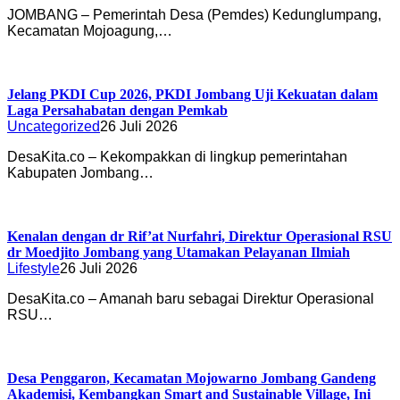
JOMBANG – Pemerintah Desa (Pemdes) Kedunglumpang,
Kecamatan Mojoagung,…
Jelang PKDI Cup 2026, PKDI Jombang Uji Kekuatan dalam
Laga Persahabatan dengan Pemkab
Uncategorized
26 Juli 2026
DesaKita.co – Kekompakkan di lingkup pemerintahan
Kabupaten Jombang…
Kenalan dengan dr Rif’at Nurfahri, Direktur Operasional RSU
dr Moedjito Jombang yang Utamakan Pelayanan Ilmiah
Lifestyle
26 Juli 2026
DesaKita.co – Amanah baru sebagai Direktur Operasional
RSU…
Desa Penggaron, Kecamatan Mojowarno Jombang Gandeng
Akademisi, Kembangkan Smart and Sustainable Village, Ini