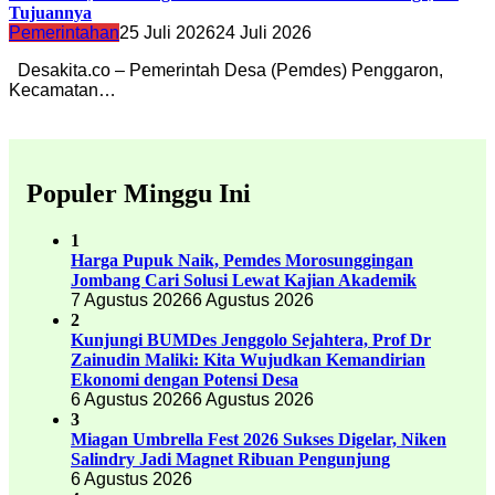
Tujuannya
Pemerintahan
25 Juli 2026
24 Juli 2026
Desakita.co – Pemerintah Desa (Pemdes) Penggaron,
Kecamatan…
Populer Minggu Ini
1
Harga Pupuk Naik, Pemdes Morosunggingan
Jombang Cari Solusi Lewat Kajian Akademik
7 Agustus 2026
6 Agustus 2026
2
Kunjungi BUMDes Jenggolo Sejahtera, Prof Dr
Zainudin Maliki: Kita Wujudkan Kemandirian
Ekonomi dengan Potensi Desa
6 Agustus 2026
6 Agustus 2026
3
Miagan Umbrella Fest 2026 Sukses Digelar, Niken
Salindry Jadi Magnet Ribuan Pengunjung
6 Agustus 2026