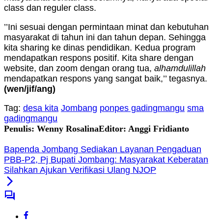
class dan reguler class.
’’Ini sesuai dengan permintaan minat dan kebutuhan
masyarakat di tahun ini dan tahun depan. Sehingga
kita sharing ke dinas pendidikan. Kedua program
mendapatkan respons positif. Kita share dengan
website, dan zoom dengan orang tua,
alhamdulillah
mendapatkan respons yang sangat baik,’’ tegasnya.
(wen/jif/ang)
Tag:
desa kita
Jombang
ponpes gadingmangu
sma
gadingmangu
Penulis: Wenny Rosalina
Editor: Anggi Fridianto
Bapenda Jombang Sediakan Layanan Pengaduan
PBB-P2, Pj Bupati Jombang: Masyarakat Keberatan
Silahkan Ajukan Verifikasi Ulang NJOP