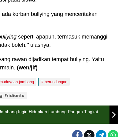
 ada korban bullying yang menceritakan
bullying
seperti apapun, termasuk memanggil
dak boleh,’’ ulasnya.
ang rawan dijadikan tempat bullying. Yaitu
ermain.
(wen/jif)
kebudayaan jombang
perundungan
gi Fridianto
ti Jombang Ingin Hidupkan Lumbung Pangan Tingkat