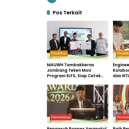
Pos Terkait
Pendidikan
Pendidi
MAUWH Tambakberas
Enginee
Jombang Teken MoU
Kolabo
Program ELFS, Siap Cetak
dan NT
Siswa Berdaya Saing Global
Desa Ke
Laborat
Berkela
Pemerintahan
Pemerin
Pengasuh Ponpes Amanatul
Raih P