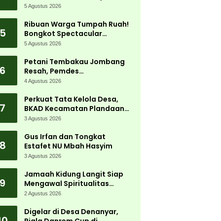
5 Agustus 2026
Ribuan Warga Tumpah Ruah!
5
Bongkot Spectacular
Carnival 2026 Jadi Pesta
5 Agustus 2026
Kemerdekaan Terbesar di
Peterongan
Petani Tembakau Jombang
6
Resah, Pemdes
Tanjungwadung dan Disperta
4 Agustus 2026
Bergerak Cepat
Perkuat Tata Kelola Desa,
7
BKAD Kecamatan Plandaan
Gelar Pelatihan Aparatur
3 Agustus 2026
Pemdes
Gus Irfan dan Tongkat
8
Estafet NU Mbah Hasyim
3 Agustus 2026
Jamaah Kidung Langit Siap
9
Mengawal Spiritualitas
Muktamar NU
2 Agustus 2026
Digelar di Desa Denanyar,
10