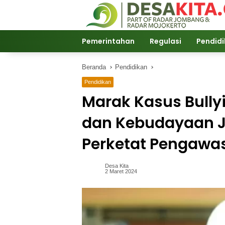
Langsung
ke
konten
Pemerintahan
Regulasi
Pendid
Beranda
Pendidikan
Pendidikan
Marak Kasus Bully
dan Kebudayaan 
Perketat Pengawa
Desa Kita
2 Maret 2024