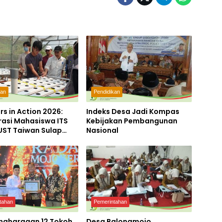
kan
Pendidikan
rs in Action 2026:
Indeks Desa Jadi Kompas
rasi Mahasiswa ITS
Kebijakan Pembangunan
UST Taiwan Sulap
Nasional
miri Menjadi
orium Inovasi
njutan
tahan
Pemerintahan
enghargaan 12 Tokoh
Desa Balongmojo,