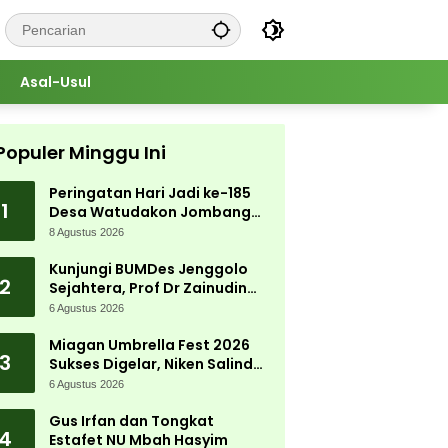
Asal-Usul
Populer Minggu Ini
Peringatan Hari Jadi ke-185
1
Desa Watudakon Jombang
Meriah, Warga Tumpek Blek
8 Agustus 2026
Padati Karnaval Budaya
Kunjungi BUMDes Jenggolo
2
Sejahtera, Prof Dr Zainudin
Maliki: Kita Wujudkan
6 Agustus 2026
Kemandirian Ekonomi dengan
Potensi Desa
Miagan Umbrella Fest 2026
3
Sukses Digelar, Niken Salindry
Jadi Magnet Ribuan
6 Agustus 2026
Pengunjung
Gus Irfan dan Tongkat
4
Estafet NU Mbah Hasyim