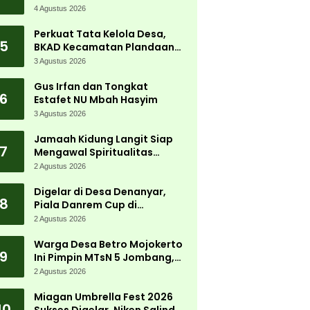
Tanjungwadung dan Disperta
4 Agustus 2026
Bergerak Cepat
Perkuat Tata Kelola Desa,
5
BKAD Kecamatan Plandaan
Gelar Pelatihan Aparatur
3 Agustus 2026
Pemdes
Gus Irfan dan Tongkat
6
Estafet NU Mbah Hasyim
3 Agustus 2026
Jamaah Kidung Langit Siap
7
Mengawal Spiritualitas
Muktamar NU
2 Agustus 2026
Digelar di Desa Denanyar,
8
Piala Danrem Cup di
Jombang Fokus Cetak Bibit
2 Agustus 2026
Atlet Menembak Berprestasi
Warga Desa Betro Mojokerto
9
Ini Pimpin MTsN 5 Jombang,
Kembali Mengabdi di
2 Agustus 2026
Almamater
Miagan Umbrella Fest 2026
10