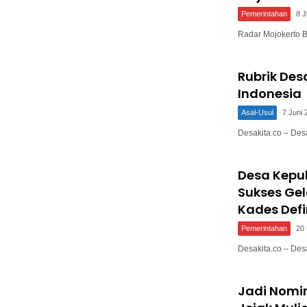
Pemerintahan
8 J
Radar Mojokerto 
Rubrik De
Indonesia
Asal-Usul
7 Juni 
Desakita.co – De
Desa Kepu
Sukses Gel
Kades Defin
Pemerintahan
20
Desakita.co – De
Jadi Nomin