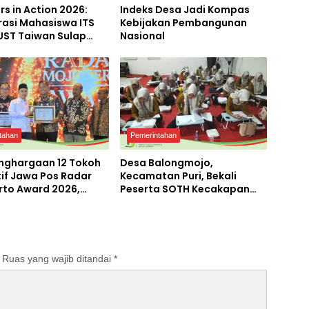
rs in Action 2026:
Indeks Desa Jadi Kompas
rasi Mahasiswa ITS
Kebijakan Pembangunan
UST Taiwan Sulap
Nasional
miri Menjadi
orium Inovasi
njutan
tahan
Pemerintahan
enghargaan 12 Tokoh
Desa Balongmojo,
tif Jawa Pos Radar
Kecamatan Puri, Bekali
rto Award 2026,
Peserta SOTH Kecakapan
Albarraa Apresiasi
dan Keterampilan Pola Asuh
tas Kontribusi dalam
Anak
gunan Daerah
Ruas yang wajib ditandai
*