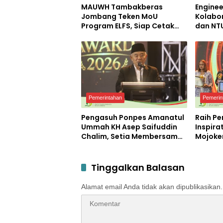
MAUWH Tambakberas
Enginee
Jombang Teken MoU
Kolabo
Program ELFS, Siap Cetak
dan NT
Siswa Berdaya Saing Global
Desa Ke
Laborat
Berkela
Pemerintahan
Pemerin
Pengasuh Ponpes Amanatul
Raih P
Ummah KH Asep Saifuddin
Inspira
Chalim, Setia Membersamai
Mojoke
Dunia Pendidikan
Bupati 
JPRM a
Pemban
Tinggalkan Balasan
Alamat email Anda tidak akan dipublikasikan.