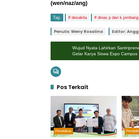
(wen
/naz/ang
)
Tag:
desakita
dinas p dan k jombang
Penulis: Weny Rosalina
Editor: Angg
Wujud Nyata Lahirkan Santripre
Gelar Karya Siswa Expo Campus
Pos Terkait
Pendidikan
Pendidi