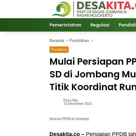
Langsung
ke
konten
Pemerintahan
Regulasi
Pendid
Beranda
Pendidikan
Pendidikan
Mulai Persiapan P
SD di Jombang Mu
Titik Koordinat R
Desa Kita
15 Desember 2023
Ilustrasi PPDB di Jombang
Desakita.co –
Persiapan PPDB tahu