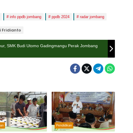
info ppdb jombang
ppdb 2024
radar jombang
i Fridianto
neur, SMK Budi Utomo Gadingmangu Perak Jombang
kan
Pendidikan