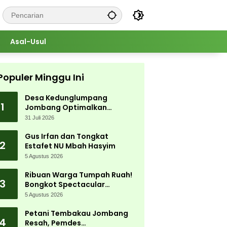
Asal-Usul
Populer Minggu Ini
Desa Kedunglumpang
1
Jombang Optimalkan
Singkong Lokal, Warga Diajari
31 Juli 2026
Produksi Tepung Mocaf
Gus Irfan dan Tongkat
2
Estafet NU Mbah Hasyim
5 Agustus 2026
Ribuan Warga Tumpah Ruah!
3
Bongkot Spectacular
Carnival 2026 Jadi Pesta
5 Agustus 2026
Kemerdekaan Terbesar di
Peterongan
Petani Tembakau Jombang
4
Resah, Pemdes