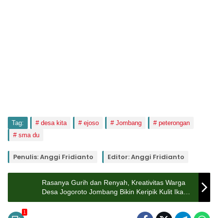
Tag:
desa kita
ejoso
Jombang
peterongan
sma du
Penulis: Anggi Fridianto
Editor: Anggi Fridianto
Rasanya Gurih dan Renyah, Kreativitas Warga
Desa Jogoroto Jombang Bikin Keripik Kulit Ikan
Patin
1