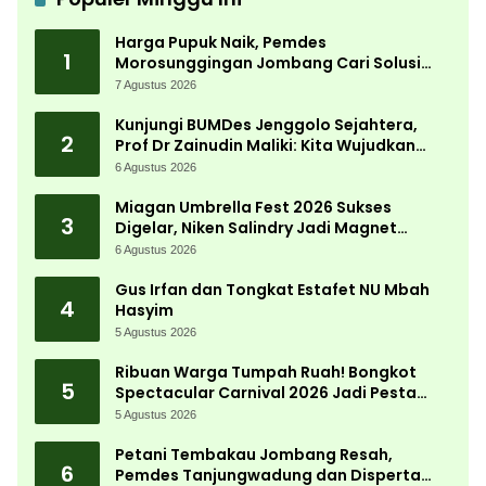
Harga Pupuk Naik, Pemdes
1
Morosunggingan Jombang Cari Solusi
Lewat Kajian Akademik
7 Agustus 2026
Kunjungi BUMDes Jenggolo Sejahtera,
2
Prof Dr Zainudin Maliki: Kita Wujudkan
Kemandirian Ekonomi dengan Potensi
6 Agustus 2026
Desa
Miagan Umbrella Fest 2026 Sukses
3
Digelar, Niken Salindry Jadi Magnet
Ribuan Pengunjung
6 Agustus 2026
Gus Irfan dan Tongkat Estafet NU Mbah
4
Hasyim
5 Agustus 2026
Ribuan Warga Tumpah Ruah! Bongkot
5
Spectacular Carnival 2026 Jadi Pesta
Kemerdekaan Terbesar di Peterongan
5 Agustus 2026
Petani Tembakau Jombang Resah,
6
Pemdes Tanjungwadung dan Disperta