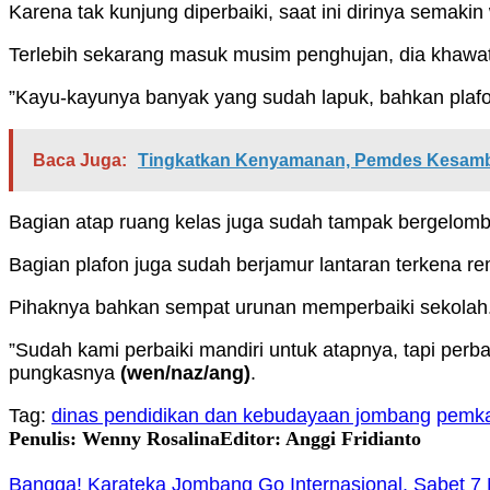
Karena tak kunjung diperbaiki, saat ini dirinya semak
Terlebih sekarang masuk musim penghujan, dia khawat
”Kayu-kayunya banyak yang sudah lapuk, bahkan plafo
Baca Juga:
Tingkatkan Kenyamanan, Pemdes Kesamben
Bagian atap ruang kelas juga sudah tampak bergelom
Bagian plafon juga sudah berjamur lantaran terkena re
Pihaknya bahkan sempat urunan memperbaiki sekolah
”Sudah kami perbaiki mandiri untuk atapnya, tapi perb
pungkasnya
(wen/naz/ang)
.
Tag:
dinas pendidikan dan kebudayaan jombang
pemk
Penulis: Wenny Rosalina
Editor: Anggi Fridianto
Bangga! Karateka Jombang Go Internasional, Sabet 7 