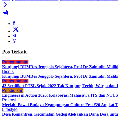
Pos Terkait
Pemerintahan
Kunjungi BUMDes Jenggolo Sejahtera, Prof Dr Zainudin Malik
Bisnis
Kunjungi BUMDes Jenggolo Sejahtera, Prof Dr Zainudin Malik
Pemerintahan
43 Sertifikat PTSL Sejak 2022 Tak Kunjung Terbit, Warga d
Pendidikan
Engineers in Action 2026: Kolaborasi Mahasiswa ITS dan NTUS
Potensi
Meriah! Pawai Budaya Ngampungan Culture Fest #26 Angkat Tr
Lifestyle
Desa Kemantren, Kecamatan Gedeg Alokasikan Dana Desa untu