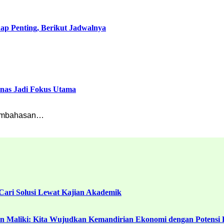
p Penting, Berikut Jadwalnya
inas Jadi Fokus Utama
pembahasan…
ari Solusi Lewat Kajian Akademik
in Maliki: Kita Wujudkan Kemandirian Ekonomi dengan Potensi 