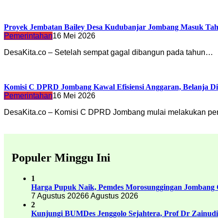
Proyek Jembatan Bailey Desa Kudubanjar Jombang Masuk Taha
Pemerintahan
16 Mei 2026
DesaKita.co – Setelah sempat gagal dibangun pada tahun…
Komisi C DPRD Jombang Kawal Efisiensi Anggaran, Belanja D
Pemerintahan
16 Mei 2026
DesaKita.co – Komisi C DPRD Jombang mulai melakukan 
Populer Minggu Ini
1
Harga Pupuk Naik, Pemdes Morosunggingan Jombang C
7 Agustus 2026
6 Agustus 2026
2
Kunjungi BUMDes Jenggolo Sejahtera, Prof Dr Zainud