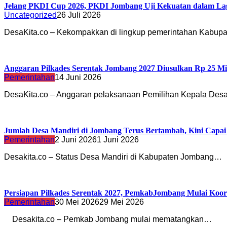
Jelang PKDI Cup 2026, PKDI Jombang Uji Kekuatan dalam La
Uncategorized
26 Juli 2026
DesaKita.co – Kekompakkan di lingkup pemerintahan Kabu
Anggaran Pilkades Serentak Jombang 2027 Diusulkan Rp 25 Mi
Pemerintahan
14 Juni 2026
DesaKita.co – Anggaran pelaksanaan Pemilihan Kepala Desa
Jumlah Desa Mandiri di Jombang Terus Bertambah, Kini Capai
Pemerintahan
2 Juni 2026
1 Juni 2026
Desakita.co – Status Desa Mandiri di Kabupaten Jombang…
Persiapan Pilkades Serentak 2027, PemkabJombang Mulai Koo
Pemerintahan
30 Mei 2026
29 Mei 2026
Desakita.co – Pemkab Jombang mulai mematangkan…