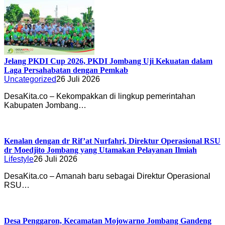
Jelang PKDI Cup 2026, PKDI Jombang Uji Kekuatan dalam
Laga Persahabatan dengan Pemkab
Uncategorized
26 Juli 2026
DesaKita.co – Kekompakkan di lingkup pemerintahan
Kabupaten Jombang…
Kenalan dengan dr Rif’at Nurfahri, Direktur Operasional RSU
dr Moedjito Jombang yang Utamakan Pelayanan Ilmiah
Lifestyle
26 Juli 2026
DesaKita.co – Amanah baru sebagai Direktur Operasional
RSU…
Desa Penggaron, Kecamatan Mojowarno Jombang Gandeng