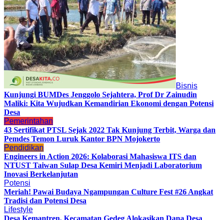
Bisnis
Kunjungi BUMDes Jenggolo Sejahtera, Prof Dr Zainudin
Maliki: Kita Wujudkan Kemandirian Ekonomi dengan Potensi
Desa
Pemerintahan
43 Sertifikat PTSL Sejak 2022 Tak Kunjung Terbit, Warga dan
Pemdes Temon Luruk Kantor BPN Mojokerto
Pendidikan
Engineers in Action 2026: Kolaborasi Mahasiswa ITS dan
NTUST Taiwan Sulap Desa Kemiri Menjadi Laboratorium
Inovasi Berkelanjutan
Potensi
Meriah! Pawai Budaya Ngampungan Culture Fest #26 Angkat
Tradisi dan Potensi Desa
Lifestyle
Desa Kemantren, Kecamatan Gedeg Alokasikan Dana Desa