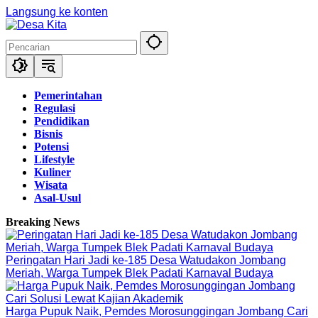
Langsung ke konten
Pemerintahan
Regulasi
Pendidikan
Bisnis
Potensi
Lifestyle
Kuliner
Wisata
Asal-Usul
Breaking News
Peringatan Hari Jadi ke-185 Desa Watudakon Jombang
Meriah, Warga Tumpek Blek Padati Karnaval Budaya
Harga Pupuk Naik, Pemdes Morosunggingan Jombang Cari