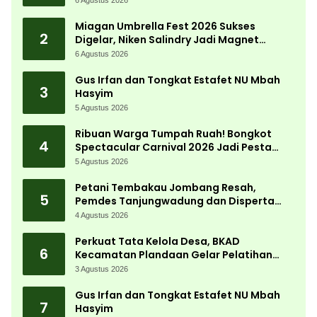
6 Agustus 2026
Desa
Miagan Umbrella Fest 2026 Sukses
2
Digelar, Niken Salindry Jadi Magnet
Ribuan Pengunjung
6 Agustus 2026
Gus Irfan dan Tongkat Estafet NU Mbah
3
Hasyim
5 Agustus 2026
Ribuan Warga Tumpah Ruah! Bongkot
4
Spectacular Carnival 2026 Jadi Pesta
Kemerdekaan Terbesar di Peterongan
5 Agustus 2026
Petani Tembakau Jombang Resah,
5
Pemdes Tanjungwadung dan Disperta
Bergerak Cepat
4 Agustus 2026
Perkuat Tata Kelola Desa, BKAD
6
Kecamatan Plandaan Gelar Pelatihan
Aparatur Pemdes
3 Agustus 2026
Gus Irfan dan Tongkat Estafet NU Mbah
7
Hasyim