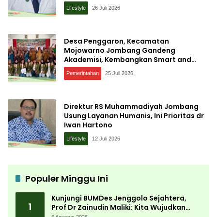
Ilmiah
Lifestyle
26 Juli 2026
Desa Penggaron, Kecamatan
Mojowarno Jombang Gandeng
Akademisi, Kembangkan Smart and
Sustainable Village, Ini Tujuannya
Pemerintahan
25 Juli 2026
Direktur RS Muhammadiyah Jombang
Usung Layanan Humanis, Ini Prioritas dr
Iwan Hartono
Lifestyle
12 Juli 2026
Populer Minggu Ini
Kunjungi BUMDes Jenggolo Sejahtera,
1
Prof Dr Zainudin Maliki: Kita Wujudkan
Kemandirian Ekonomi dengan Potensi