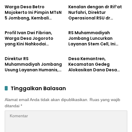
Warga Desa Betro
Kenalan dengan dr Rif’at
Mojokerto Ini Pimpin MTsN
Nurfahri, Direktur
5 Jombang, Kembali
Operasional RSU dr
Lifestyle
Lifestyle
Mengabdi di Almamater
Moedjito Jombang yang
Utamakan Pelayanan
Profil Ivan Dwi Fibrian,
RS Muhammadiyah
Ilmiah
Warga Desa Jogoroto
Jombang Luncurkan
yang Kini Nahkodai
Layanan Stem Cell, Ini
Lifestyle
Lifestyle
Perumda Aneka Usaha
Manfaatnya bagi Pasien
Seger Jombang
Direktur RS
Desa Kemantren,
Muhammadiyah Jombang
Kecamatan Gedeg
Usung Layanan Humanis,
Alokasikan Dana Desa
Ini Prioritas dr Iwan
untuk Tanggulangi
Hartono
Stunting
Tinggalkan Balasan
Alamat email Anda tidak akan dipublikasikan.
Ruas yang wajib
ditandai
*