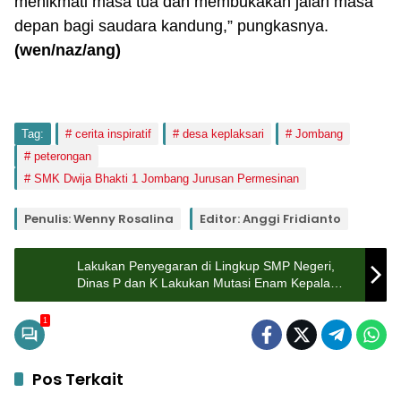
menikmati masa tua dan membukakan jalan masa
depan bagi saudara kandung,” pungkasnya.
(wen
/naz/ang)
Tag:
cerita inspiratif
desa keplaksari
Jombang
peterongan
SMK Dwija Bhakti 1 Jombang Jurusan Permesinan
Penulis: Wenny Rosalina
Editor: Anggi Fridianto
Lakukan Penyegaran di Lingkup SMP Negeri,
Dinas P dan K Lakukan Mutasi Enam Kepala
SMP di Jombang, Ini Rinciannya
1
Pos Terkait
Lifestyle
Lifestyle