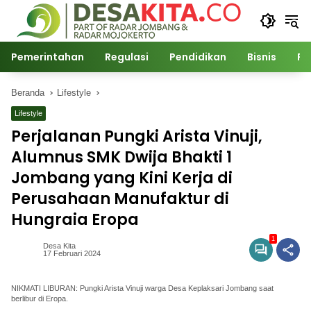
Langsung
ke
konten
Pemerintahan
Regulasi
Pendidikan
Bisnis
Po
Beranda
Lifestyle
Lifestyle
Perjalanan Pungki Arista Vinuji,
Alumnus SMK Dwija Bhakti 1
Jombang yang Kini Kerja di
Perusahaan Manufaktur di
Hungraia Eropa
1
Desa Kita
17 Februari 2024
NIKMATI LIBURAN: Pungki Arista Vinuji warga Desa Keplaksari Jombang saat
berlibur di Eropa.