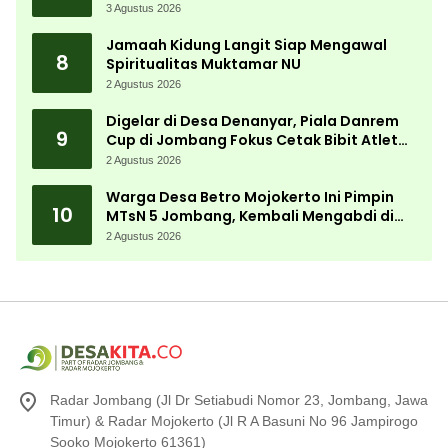
3 Agustus 2026
Jamaah Kidung Langit Siap Mengawal
8
Spiritualitas Muktamar NU
2 Agustus 2026
Digelar di Desa Denanyar, Piala Danrem
9
Cup di Jombang Fokus Cetak Bibit Atlet
Menembak Berprestasi
2 Agustus 2026
Warga Desa Betro Mojokerto Ini Pimpin
10
MTsN 5 Jombang, Kembali Mengabdi di
Almamater
2 Agustus 2026
Radar Jombang (Jl Dr Setiabudi Nomor 23, Jombang, Jawa
Timur) & Radar Mojokerto (Jl R A Basuni No 96 Jampirogo
Sooko Mojokerto 61361)