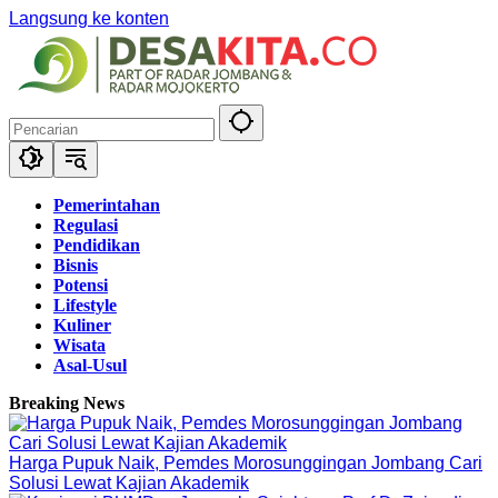
Langsung ke konten
Pemerintahan
Regulasi
Pendidikan
Bisnis
Potensi
Lifestyle
Kuliner
Wisata
Asal-Usul
Breaking News
Harga Pupuk Naik, Pemdes Morosunggingan Jombang Cari
Solusi Lewat Kajian Akademik