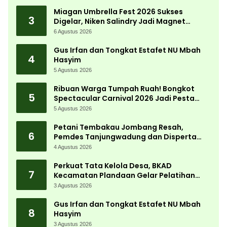
Desa
Miagan Umbrella Fest 2026 Sukses
3
Digelar, Niken Salindry Jadi Magnet
Ribuan Pengunjung
6 Agustus 2026
Gus Irfan dan Tongkat Estafet NU Mbah
4
Hasyim
5 Agustus 2026
Ribuan Warga Tumpah Ruah! Bongkot
5
Spectacular Carnival 2026 Jadi Pesta
Kemerdekaan Terbesar di Peterongan
5 Agustus 2026
Petani Tembakau Jombang Resah,
6
Pemdes Tanjungwadung dan Disperta
Bergerak Cepat
4 Agustus 2026
Perkuat Tata Kelola Desa, BKAD
7
Kecamatan Plandaan Gelar Pelatihan
Aparatur Pemdes
3 Agustus 2026
Gus Irfan dan Tongkat Estafet NU Mbah
8
Hasyim
3 Agustus 2026