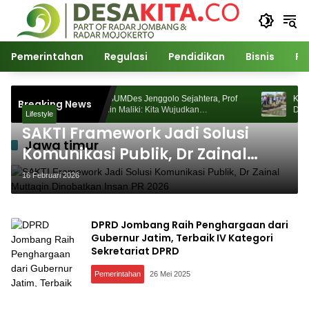
Langsung
ke
konten
Pemerintahan
Regulasi
Pendidikan
Bisnis
Po
Kunjungi BUMDes Jenggolo Sejahtera, Prof
Kunjungi B
Breaking News
Dr Zainudin Maliki: Kita Wujudkan
Dr Zainudin
Lifestyle
Kemandirian Ekonomi dengan Potensi Desa
Kemandiria
SAKTI Framework Jadi Solusi
Jawa timur
Komunikasi Publik, Dr Zainal
Muttaqin Dinobatkan Insan PR
16 Februari 2026
2026
DPRD Jombang Raih Penghargaan dari
Gubernur Jatim, Terbaik IV Kategori
Sekretariat DPRD
Pemerintahan
26 Mei 2025