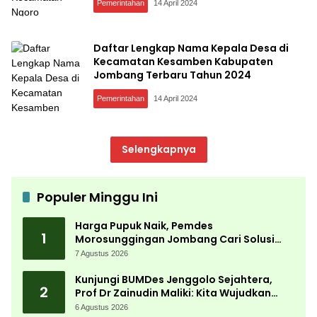
Pemerintahan
14 April 2024
Daftar Lengkap Nama Kepala Desa di
Kecamatan Kesamben Kabupaten
Jombang Terbaru Tahun 2024
Pemerintahan
14 April 2024
Selengkapnya
Populer Minggu Ini
Harga Pupuk Naik, Pemdes
1
Morosunggingan Jombang Cari Solusi
Lewat Kajian Akademik
7 Agustus 2026
Kunjungi BUMDes Jenggolo Sejahtera,
2
Prof Dr Zainudin Maliki: Kita Wujudkan
Kemandirian Ekonomi dengan Potensi
6 Agustus 2026