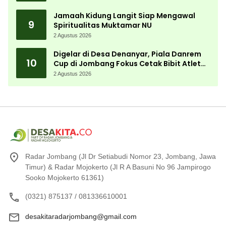
Jamaah Kidung Langit Siap Mengawal
9
Spiritualitas Muktamar NU
2 Agustus 2026
Digelar di Desa Denanyar, Piala Danrem
10
Cup di Jombang Fokus Cetak Bibit Atlet
Menembak Berprestasi
2 Agustus 2026
Radar Jombang (Jl Dr Setiabudi Nomor 23, Jombang, Jawa
Timur) & Radar Mojokerto (Jl R A Basuni No 96 Jampirogo
Sooko Mojokerto 61361)
(0321) 875137 / 081336610001
desakitaradarjombang@gmail.com