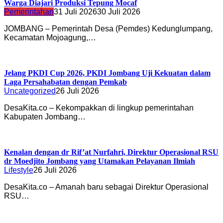
Warga Diajari Produksi Tepung Mocaf
Pemerintahan
31 Juli 2026
30 Juli 2026
JOMBANG – Pemerintah Desa (Pemdes) Kedunglumpang,
Kecamatan Mojoagung,…
Jelang PKDI Cup 2026, PKDI Jombang Uji Kekuatan dalam
Laga Persahabatan dengan Pemkab
Uncategorized
26 Juli 2026
DesaKita.co – Kekompakkan di lingkup pemerintahan
Kabupaten Jombang…
Kenalan dengan dr Rif’at Nurfahri, Direktur Operasional RSU
dr Moedjito Jombang yang Utamakan Pelayanan Ilmiah
Lifestyle
26 Juli 2026
DesaKita.co – Amanah baru sebagai Direktur Operasional
RSU…