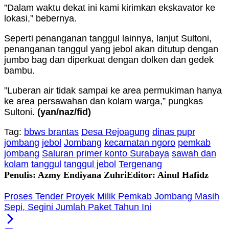
”Dalam waktu dekat ini kami kirimkan ekskavator ke
lokasi,” bebernya.
Seperti penanganan tanggul lainnya, lanjut Sultoni,
penanganan tanggul yang jebol akan ditutup dengan
jumbo bag dan diperkuat dengan dolken dan gedek
bambu.
”Luberan air tidak sampai ke area permukiman hanya
ke area persawahan dan kolam warga,” pungkas
Sultoni.
(yan/naz/fid)
Tag:
bbws brantas
Desa Rejoagung
dinas pupr
jombang
jebol
Jombang
kecamatan ngoro
pemkab
jombang
Saluran primer konto Surabaya
sawah dan
kolam
tanggul
tanggul jebol
Tergenang
Penulis: Azmy Endiyana Zuhri
Editor: Ainul Hafidz
Proses Tender Proyek Milik Pemkab Jombang Masih
Sepi, Segini Jumlah Paket Tahun Ini