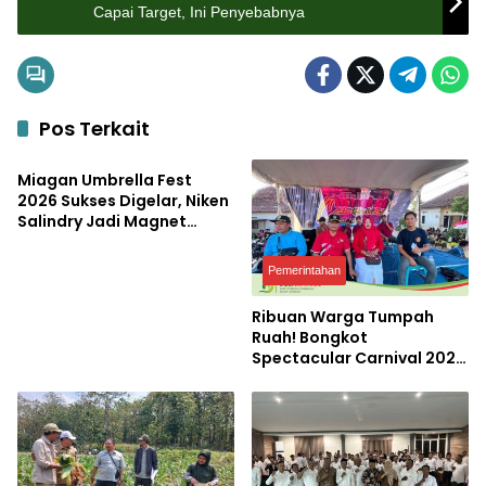
Capai Target, Ini Penyebabnya
Pos Terkait
Pemerintahan
Miagan Umbrella Fest
2026 Sukses Digelar, Niken
Salindry Jadi Magnet
Ribuan Pengunjung
Pemerintahan
Ribuan Warga Tumpah
Ruah! Bongkot
Spectacular Carnival 2026
Jadi Pesta Kemerdekaan
Terbesar di Peterongan