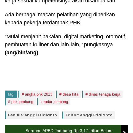
kerja sesuai kompetensinya akan disampaikan.
Ada berbagai macam pelatihan yang diberikan
kepada pekerja terdampak PHK.
“Mulai menjahit pakaian, digital marketing, otomotif,
pembuatan kuliner dan lain-lain,’’ pungkasnya.
(ang/bin/ang)
Tag:
angka phk 2023
desa kita
dinas tenaga kerja
phk jombang
radar jombang
Penulis: Anggi Fridianto
Editor: Anggi Fridianto
Serapan APBD Jombang Rp 3,17 triliun Belum