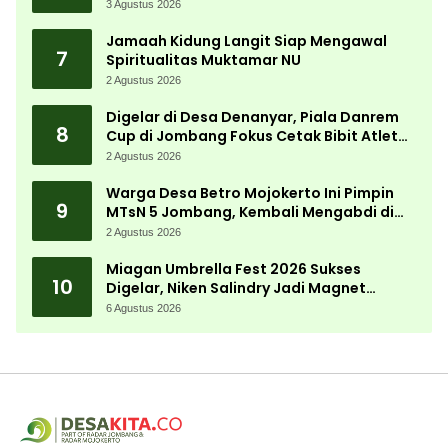
3 Agustus 2026
Jamaah Kidung Langit Siap Mengawal
7
Spiritualitas Muktamar NU
2 Agustus 2026
Digelar di Desa Denanyar, Piala Danrem
8
Cup di Jombang Fokus Cetak Bibit Atlet
Menembak Berprestasi
2 Agustus 2026
Warga Desa Betro Mojokerto Ini Pimpin
9
MTsN 5 Jombang, Kembali Mengabdi di
Almamater
2 Agustus 2026
Miagan Umbrella Fest 2026 Sukses
10
Digelar, Niken Salindry Jadi Magnet
Ribuan Pengunjung
6 Agustus 2026