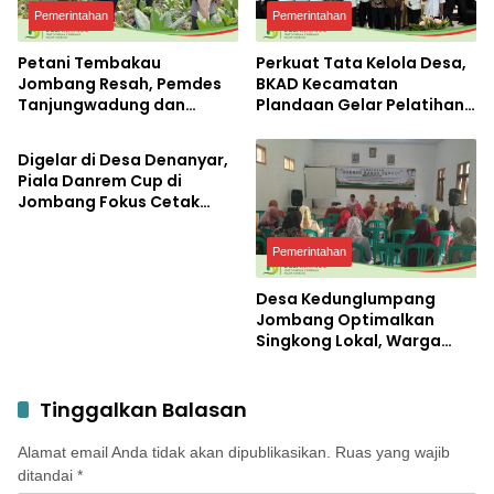
Pemerintahan
Pemerintahan
Petani Tembakau
Perkuat Tata Kelola Desa,
Jombang Resah, Pemdes
BKAD Kecamatan
Tanjungwadung dan
Plandaan Gelar Pelatihan
Uncategorized
Disperta Bergerak Cepat
Aparatur Pemdes
Digelar di Desa Denanyar,
Piala Danrem Cup di
Jombang Fokus Cetak
Bibit Atlet Menembak
Berprestasi
Pemerintahan
Desa Kedunglumpang
Jombang Optimalkan
Singkong Lokal, Warga
Diajari Produksi Tepung
Mocaf
Tinggalkan Balasan
Alamat email Anda tidak akan dipublikasikan.
Ruas yang wajib
ditandai
*