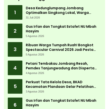
Desa Kedunglumpang Jombang
1
Optimalkan Singkong Lokal, Warga
Diajari Produksi Tepung Mocaf
31 Juli 2026
Gus Irfan dan Tongkat Estafet NU Mbah
2
Hasyim
5 Agustus 2026
Ribuan Warga Tumpah Ruah! Bongkot
3
Spectacular Carnival 2026 Jadi Pesta
Kemerdekaan Terbesar di Peterongan
5 Agustus 2026
Petani Tembakau Jombang Resah,
4
Pemdes Tanjungwadung dan Disperta
Bergerak Cepat
4 Agustus 2026
Perkuat Tata Kelola Desa, BKAD
5
Kecamatan Plandaan Gelar Pelatihan
Aparatur Pemdes
3 Agustus 2026
Gus Irfan dan Tongkat Estafet NU Mbah
6
Hasyim