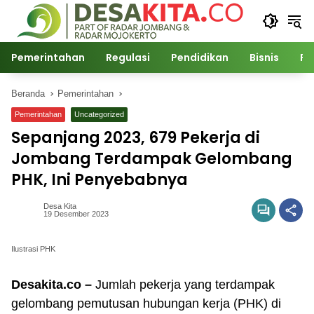
Langsung
ke
konten
Pemerintahan
Regulasi
Pendidikan
Bisnis
Po
Beranda
Pemerintahan
Pemerintahan
Uncategorized
Sepanjang 2023, 679 Pekerja di
Jombang Terdampak Gelombang
PHK, Ini Penyebabnya
Desa Kita
19 Desember 2023
Ilustrasi PHK
Desakita.co –
Jumlah pekerja yang terdampak
gelombang pemutusan hubungan kerja (PHK) di