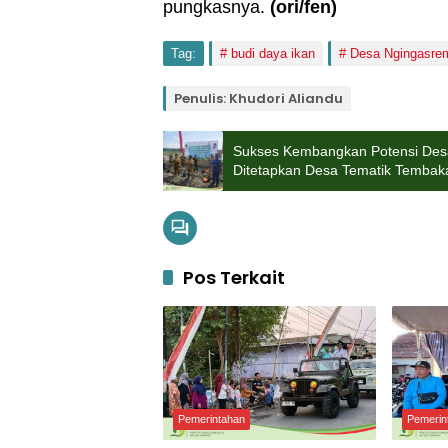
pungkasnya.
(ori
/fen
)
Tag:
budi daya ikan
Desa Ngingasre
Penulis: Khudori Aliandu
Sukses Kembangkan Potensi Des
Ditetapkan Desa Tematik Tembak
Pos Terkait
Pemerintahan
Pemerin