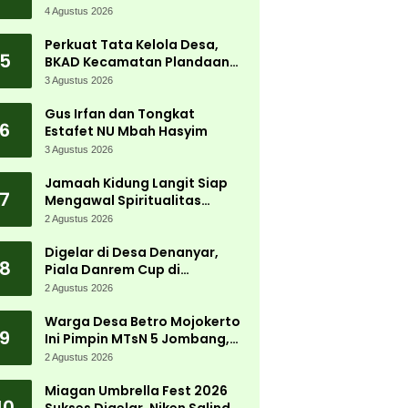
Tanjungwadung dan Disperta
4 Agustus 2026
Bergerak Cepat
Perkuat Tata Kelola Desa,
5
BKAD Kecamatan Plandaan
Gelar Pelatihan Aparatur
3 Agustus 2026
Pemdes
Gus Irfan dan Tongkat
6
Estafet NU Mbah Hasyim
3 Agustus 2026
Jamaah Kidung Langit Siap
7
Mengawal Spiritualitas
Muktamar NU
2 Agustus 2026
Digelar di Desa Denanyar,
8
Piala Danrem Cup di
Jombang Fokus Cetak Bibit
2 Agustus 2026
Atlet Menembak Berprestasi
Warga Desa Betro Mojokerto
9
Ini Pimpin MTsN 5 Jombang,
Kembali Mengabdi di
2 Agustus 2026
Almamater
Miagan Umbrella Fest 2026
10