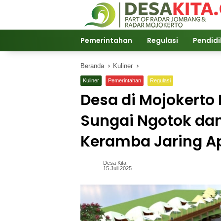
Langsung
ke
konten
Pemerintahan
Regulasi
Pendid
Beranda
Kuliner
Kuliner
Pemerintahan
Regulasi
Desa di Mojokerto
Sungai Ngotok dan
Keramba Jaring A
Desa Kita
15 Juli 2025