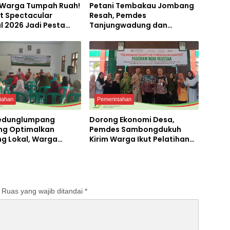
 Warga Tumpah Ruah!
Petani Tembakau Jombang
t Spectacular
Resah, Pemdes
l 2026 Jadi Pesta
Tanjungwadung dan
ekaan Terbesar di
Disperta Bergerak Cepat
ngan
tahan
Pemerintahan
edunglumpang
Dorong Ekonomi Desa,
g Optimalkan
Pemdes Sambongdukuh
ng Lokal, Warga
Kirim Warga Ikut Pelatihan
 Produksi Tepung
UMKM Program WUB
Jombang
Ruas yang wajib ditandai
*