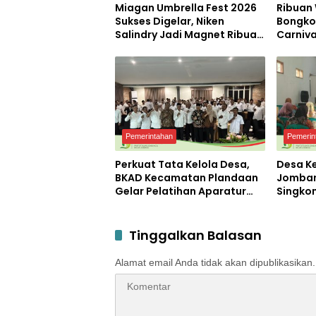
Miagan Umbrella Fest 2026
Ribuan
Sukses Digelar, Niken
Bongko
Salindry Jadi Magnet Ribuan
Carniva
Pengunjung
Kemerd
Petero
Pemerintahan
Pemerin
Perkuat Tata Kelola Desa,
Desa K
BKAD Kecamatan Plandaan
Jomban
Gelar Pelatihan Aparatur
Singko
Pemdes
Diajari
Mocaf
Tinggalkan Balasan
Alamat email Anda tidak akan dipublikasikan.