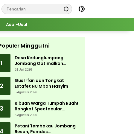
Asal-Usul
Populer Minggu Ini
Desa Kedunglumpang
1
Jombang Optimalkan
Singkong Lokal, Warga Diajari
31 Juli 2026
Produksi Tepung Mocaf
Gus Irfan dan Tongkat
2
Estafet NU Mbah Hasyim
5 Agustus 2026
Ribuan Warga Tumpah Ruah!
3
Bongkot Spectacular
Carnival 2026 Jadi Pesta
5 Agustus 2026
Kemerdekaan Terbesar di
Peterongan
Petani Tembakau Jombang
4
Resah, Pemdes