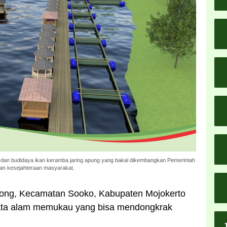
n budidaya ikan keramba jaring apung yang bakal dikembangkan Pemerintah
an kesejahteraan masyarakat.
ng, Kecamatan Sooko, Kabupaten Mojokerto
isata alam memukau yang bisa mendongkrak