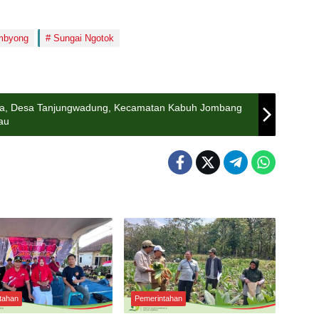
mbyong
Sungai Ngotok
a, Desa Tanjungwadung, Kecamatan Kabuh Jombang
au
tahan
Pemerintahan