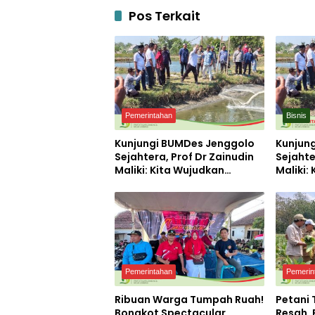
Pos Terkait
Pemerintahan
Bisnis
Kunjungi BUMDes Jenggolo
Kunjun
Sejahtera, Prof Dr Zainudin
Sejahte
Maliki: Kita Wujudkan
Maliki:
Kemandirian Ekonomi
Kemand
dengan Potensi Desa
dengan
Pemerintahan
Pemerin
Ribuan Warga Tumpah Ruah!
Petani
Bongkot Spectacular
Resah,