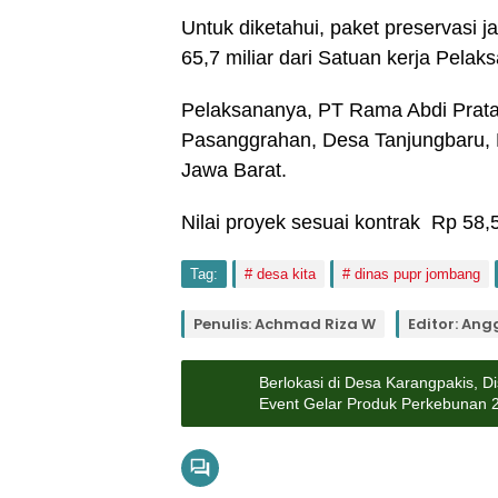
Untuk diketahui, paket preservasi j
65,7 miliar dari Satuan kerja Pela
Pelaksananya, PT Rama Abdi Prat
Pasanggrahan, Desa Tanjungbaru, 
Jawa Barat.
Nilai proyek sesuai kontrak Rp 58,5
Tag:
desa kita
dinas pupr jombang
Penulis: Achmad Riza W
Editor: Ang
Berlokasi di Desa Karangpakis, 
Event Gelar Produk Perkebunan 