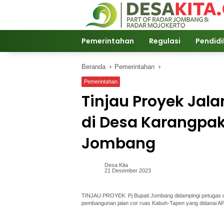
Langsung
ke
konten
Pemerintahan
Regulasi
Pendid
Beranda
Pemerintahan
Pemerintahan
Tinjau Proyek Jal
di Desa Karangpaki
Jombang
Desa Kita
21 Desember 2023
TINJAU PROYEK: Pj Bupati Jombang didampingi petugas da
pembangunan jalan cor ruas Kabuh-Tapen yang didanai A