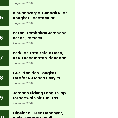
5 Agustus 2026
Ribuan Warga Tumpah Ruah!
5
Bongkot Spectacular
Carnival 2026 Jadi Pesta
5 Agustus 2026
Kemerdekaan Terbesar di
Peterongan
Petani Tembakau Jombang
6
Resah, Pemdes
Tanjungwadung dan Disperta
4 Agustus 2026
Bergerak Cepat
Perkuat Tata Kelola Desa,
7
BKAD Kecamatan Plandaan
Gelar Pelatihan Aparatur
3 Agustus 2026
Pemdes
Gus Irfan dan Tongkat
8
Estafet NU Mbah Hasyim
3 Agustus 2026
Jamaah Kidung Langit Siap
9
Mengawal Spiritualitas
Muktamar NU
2 Agustus 2026
Digelar di Desa Denanyar,
10