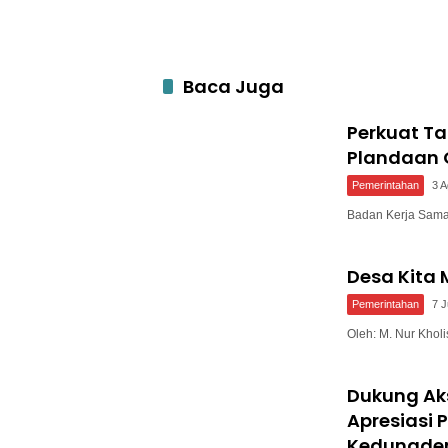
Baca Juga
Perkuat T
Plandaan 
Pemerintahan
3 
Badan Kerja Sam
Desa Kita
Pemerintahan
7 J
Oleh: M. Nur Kho
Dukung Ak
Apresiasi
Kedungde