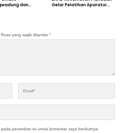
gwadung dan
Gelar Pelatihan Aparatur
ta Bergerak Cepat
Pemdes
Ruas yang wajib ditandai
*
 pada peramban ini untuk komentar saya berikutnya.