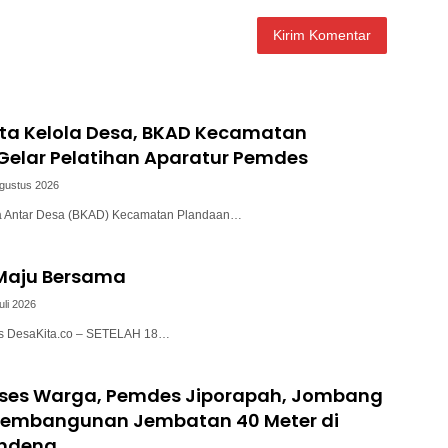
ata Kelola Desa, BKAD Kecamatan
Gelar Pelatihan Aparatur Pemdes
Agustus 2026
a Antar Desa (BKAD) Kecamatan Plandaan…
 Maju Bersama
uli 2026
lis DesaKita.co – SETELAH 18…
ses Warga, Pemdes Jiporapah, Jombang
 Pembangunan Jembatan 40 Meter di
ndeng