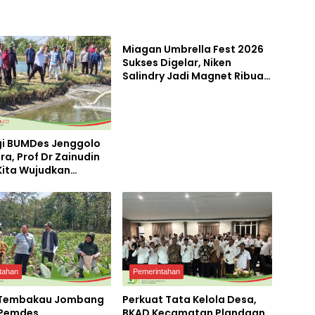
Pemerintahan
Miagan Umbrella Fest 2026
Sukses Digelar, Niken
Salindry Jadi Magnet Ribuan
Pengunjung
gi BUMDes Jenggolo
ra, Prof Dr Zainudin
 Kita Wujudkan
irian Ekonomi
 Potensi Desa
tahan
Pemerintahan
 Tembakau Jombang
Perkuat Tata Kelola Desa,
 Pemdes
BKAD Kecamatan Plandaan