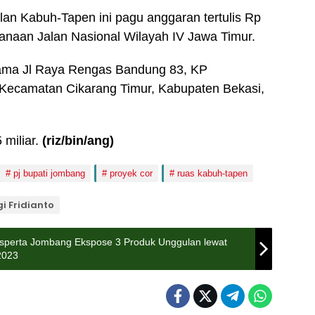
alan Kabuh-Tapen ini pagu anggaran tertulis Rp
ksanaan Jalan Nasional Wilayah IV Jawa Timur.
ama Jl Raya Rengas Bandung 83, KP
Kecamatan Cikarang Timur, Kabupaten Bekasi,
 miliar.
(riz/bin/ang)
pj bupati jombang
proyek cor
ruas kabuh-tapen
gi Fridianto
Disperta Jombang Ekspose 3 Produk Unggulan lewat
2023