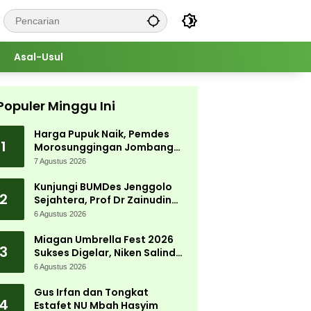
Asal-Usul
Populer Minggu Ini
Harga Pupuk Naik, Pemdes
1
Morosunggingan Jombang
Cari Solusi Lewat Kajian
7 Agustus 2026
Akademik
Kunjungi BUMDes Jenggolo
2
Sejahtera, Prof Dr Zainudin
Maliki: Kita Wujudkan
6 Agustus 2026
Kemandirian Ekonomi dengan
Potensi Desa
Miagan Umbrella Fest 2026
3
Sukses Digelar, Niken Salindry
Jadi Magnet Ribuan
6 Agustus 2026
Pengunjung
Gus Irfan dan Tongkat
4
Estafet NU Mbah Hasyim