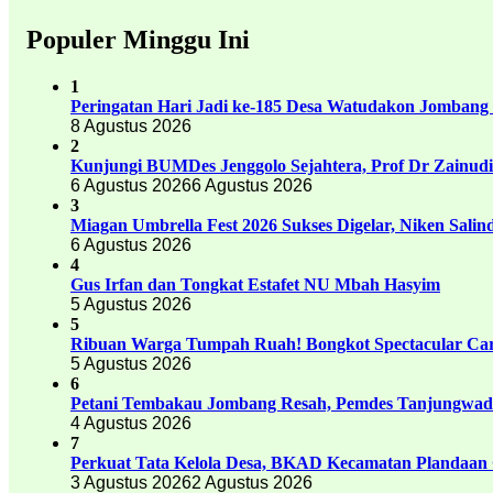
Populer Minggu Ini
1
Peringatan Hari Jadi ke-185 Desa Watudakon Jombang
8 Agustus 2026
2
Kunjungi BUMDes Jenggolo Sejahtera, Prof Dr Zainud
6 Agustus 2026
6 Agustus 2026
3
Miagan Umbrella Fest 2026 Sukses Digelar, Niken Sali
6 Agustus 2026
4
Gus Irfan dan Tongkat Estafet NU Mbah Hasyim
5 Agustus 2026
5
Ribuan Warga Tumpah Ruah! Bongkot Spectacular Carn
5 Agustus 2026
6
Petani Tembakau Jombang Resah, Pemdes Tanjungwadu
4 Agustus 2026
7
Perkuat Tata Kelola Desa, BKAD Kecamatan Plandaan 
3 Agustus 2026
2 Agustus 2026