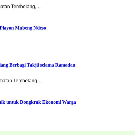
matan Tembelang,…
t Playon Mubeng Ndeso
lang Berbagi Takjil selama Ramadan
camatan Tembelang…
ik untuk Dongkrak Ekonomi Warga