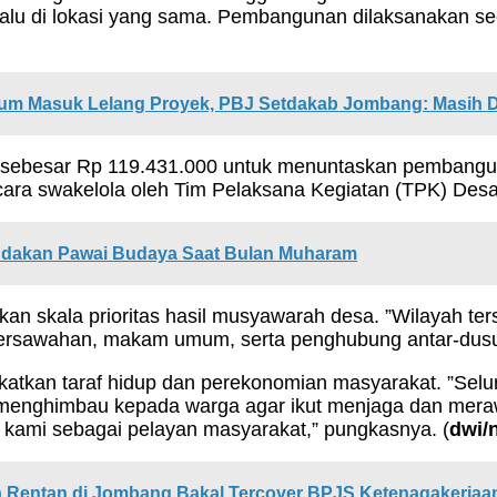
alu di lokasi yang sama. Pembangunan dilaksanakan s
um Masuk Lelang Proyek, PBJ Setdakab Jombang: Masih Di
besar Rp 119.431.000 untuk menuntaskan pembangunan
ecara swakelola oleh Tim Pelaksana Kegiatan (TPK) De
 Adakan Pawai Budaya Saat Bulan Muharam
kan skala prioritas hasil musyawarah desa. ”Wilayah te
ersawahan, makam umum, serta penghubung antar-dusun
atkan taraf hidup dan perekonomian masyarakat. ”Sel
menghimbau kepada warga agar ikut menjaga dan merawa
en kami sebagai pelayan masyarakat,” pungkasnya. (
dwi/
a Rentan di Jombang Bakal Tercover BPJS Ketenagakerjaa