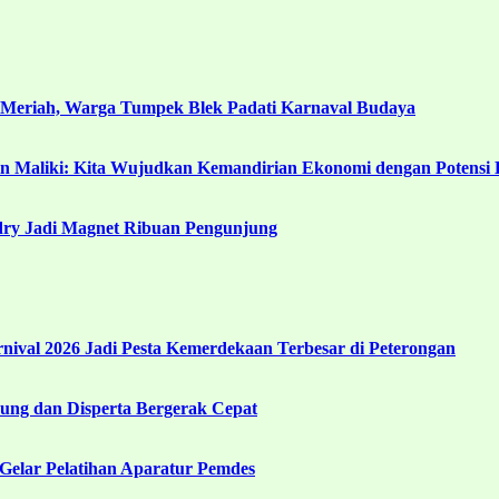
 Meriah, Warga Tumpek Blek Padati Karnaval Budaya
in Maliki: Kita Wujudkan Kemandirian Ekonomi dengan Potensi 
ndry Jadi Magnet Ribuan Pengunjung
ival 2026 Jadi Pesta Kemerdekaan Terbesar di Peterongan
ng dan Disperta Bergerak Cepat
Gelar Pelatihan Aparatur Pemdes