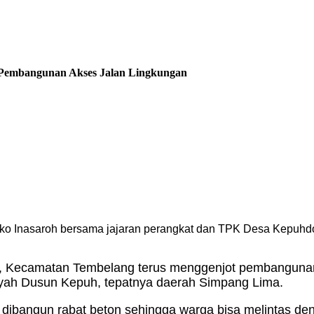
Pembangunan Akses Jalan Lingkungan
asaroh bersama jajaran perangkat dan TPK Desa Kepuhdoko
Kecamatan Tembelang terus menggenjot pembangunan inf
layah Dusun Kepuh, tepatnya daerah Simpang Lima.
h dibangun rabat beton sehingga warga bisa melintas de