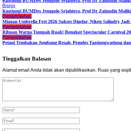
Kunjungi BUMDes Jenggolo Sejahtera, Prof Dr Zainudin Malik
Bisnis
Kunjungi BUMDes Jenggolo Sejahtera, Prof Dr Zainudin Malik
Pemerintahan
Miagan Umbrella Fest 2026 Sukses Digelar, Niken Salindry Ja
Pemerintahan
Ribuan Warga Tumpah Ruah! Bongkot Spectacular Carnival 202
Pemerintahan
Petani Tembakau Jombang Resah, Pemdes Tanjungwadung dan 
Tinggalkan Balasan
Alamat email Anda tidak akan dipublikasikan.
Ruas yang waji