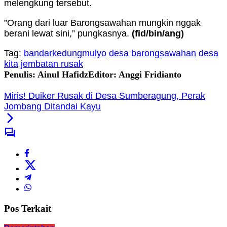
melengkung tersebut.
”Orang dari luar Barongsawahan mungkin nggak
berani lewat sini,” pungkasnya.
(fid
/bin/ang
)
Tag:
bandarkedungmulyo
desa barongsawahan
desa
kita
jembatan rusak
Penulis: Ainul Hafidz
Editor: Anggi Fridianto
Miris! Duiker Rusak di Desa Sumberagung, Perak
Jombang Ditandai Kayu
Pos Terkait