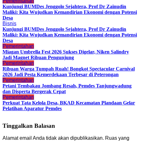
Pemerintahan
Kunjungi BUMDes Jenggolo Sejahtera, Prof Dr Zainudin
Maliki: Kita Wujudkan Kemandirian Ekonomi dengan Potensi
Desa
Bisnis
Kunjungi BUMDes Jenggolo Sejahtera, Prof Dr Zainudin
Maliki: Kita Wujudkan Kemandirian Ekonomi dengan Potensi
Desa
Pemerintahan
Miagan Umbrella Fest 2026 Sukses Digelar, Niken Salindry
Jadi Magnet Ribuan Pengunjung
Pemerintahan
Ribuan Warga Tumpah Ruah! Bongkot Spectacular Carnival
2026 Jadi Pesta Kemerdekaan Terbesar di Peterongan
Pemerintahan
Petani Tembakau Jombang Resah, Pemdes Tanjungwadung
dan Disperta Bergerak Cepat
Pemerintahan
Perkuat Tata Kelola Desa, BKAD Kecamatan Plandaan Gelar
Pelatihan Aparatur Pemdes
Tinggalkan Balasan
Alamat email Anda tidak akan dipublikasikan.
Ruas yang