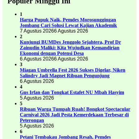
Populer Minggu Ini
1
Harga Pupuk Naik, Pemdes Morosunggingan
Jombang Cari Solusi Lewat Kajian Akademik
7 Agustus 2026
6 Agustus 2026
2
Kunjungi BUMDes Jenggolo Sejahtera, Prof Dr
Zainudin Maliki: Kita Wujudkan Kemandirian
Ekonomi dengan Potensi Desa
6 Agustus 2026
6 Agustus 2026
3
Miagan Umbrella Fest 2026 Sukses Digelar, Niken
Salindry Jadi Magnet Ribuan Pengunjung
6 Agustus 2026
4
Gus Irfan dan Tongkat Estafet NU Mbah Hasyim
5 Agustus 2026
5
Ribuan Warga Tumpah Ruah! Bongkot Spectacular
Carnival 2026 Jadi Pesta Kemerdekaan Terbesar di
Peterongan
5 Agustus 2026
6
Petani Tembakau Jombang Resah, Pemdes