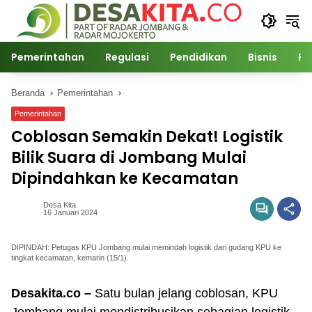
Langsung
ke
konten
Pemerintahan
Regulasi
Pendidikan
Bisnis
Po
Beranda
Pemerintahan
Pemerintahan
Coblosan Semakin Dekat! Logistik
Bilik Suara di Jombang Mulai
Dipindahkan ke Kecamatan
Desa Kita
16 Januari 2024
DIPINDAH: Petugas KPU Jombang mulai memindah logistik dari gudang KPU ke
tingkat kecamatan, kemarin (15/1).
Desakita.co –
Satu bulan jelang coblosan, KPU