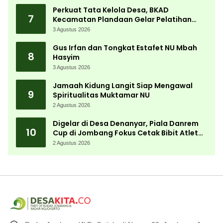
Perkuat Tata Kelola Desa, BKAD
7
Kecamatan Plandaan Gelar Pelatihan
Aparatur Pemdes
3 Agustus 2026
Gus Irfan dan Tongkat Estafet NU Mbah
8
Hasyim
3 Agustus 2026
Jamaah Kidung Langit Siap Mengawal
9
Spiritualitas Muktamar NU
2 Agustus 2026
Digelar di Desa Denanyar, Piala Danrem
10
Cup di Jombang Fokus Cetak Bibit Atlet
Menembak Berprestasi
2 Agustus 2026