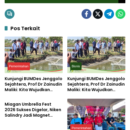
Pos Terkait
Pemerintahan
Bisnis
Kunjungi BUMDes Jenggolo
Kunjungi BUMDes Jenggolo
Sejahtera, Prof Dr Zainudin
Sejahtera, Prof Dr Zainudin
Maliki: Kita Wujudkan
Maliki: Kita Wujudkan
Pemerintahan
Kemandirian Ekonomi
Kemandirian Ekonomi
dengan Potensi Desa
dengan Potensi Desa
Miagan Umbrella Fest
2026 Sukses Digelar, Niken
Salindry Jadi Magnet
Ribuan Pengunjung
Pemerintahan