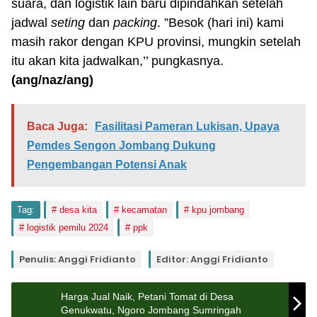
suara, dan logistik lain baru dipindahkan setelah
jadwal
seting
dan
packing
. ”Besok (hari ini) kami
masih rakor dengan KPU provinsi, mungkin setelah
itu akan kita jadwalkan,’’ pungkasnya.
(ang/naz/ang)
Baca Juga:
Fasilitasi Pameran Lukisan, Upaya
Pemdes Sengon Jombang Dukung
Pengembangan Potensi Anak
Tag:
desa kita
kecamatan
kpu jombang
logistik pemilu 2024
ppk
Penulis: Anggi Fridianto
Editor: Anggi Fridianto
Harga Jual Naik, Petani Tomat di Desa
Genukwatu, Ngoro Jombang Sumringah