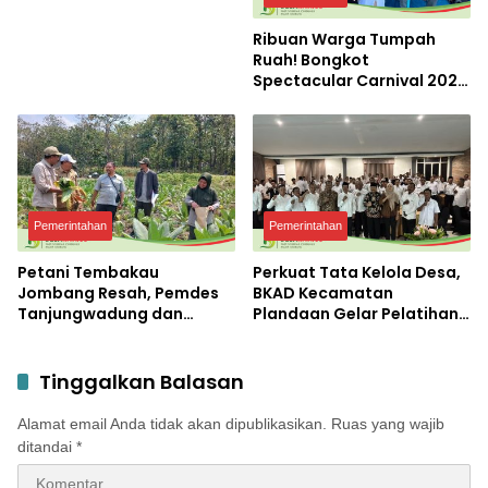
Ribuan Warga Tumpah
Ruah! Bongkot
Spectacular Carnival 2026
Jadi Pesta Kemerdekaan
Terbesar di Peterongan
Pemerintahan
Pemerintahan
Petani Tembakau
Perkuat Tata Kelola Desa,
Jombang Resah, Pemdes
BKAD Kecamatan
Tanjungwadung dan
Plandaan Gelar Pelatihan
Disperta Bergerak Cepat
Aparatur Pemdes
Tinggalkan Balasan
Alamat email Anda tidak akan dipublikasikan.
Ruas yang wajib
ditandai
*