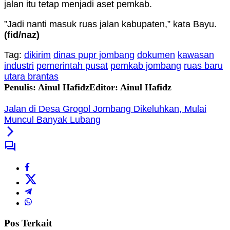
jalan itu tetap menjadi aset pemkab.
”Jadi nanti masuk ruas jalan kabupaten,” kata Bayu.
(fid/naz)
Tag:
dikirim
dinas pupr jombang
dokumen
kawasan
industri
pemerintah pusat
pemkab jombang
ruas baru
utara brantas
Penulis: Ainul Hafidz
Editor: Ainul Hafidz
Jalan di Desa Grogol Jombang Dikeluhkan, Mulai
Muncul Banyak Lubang
Pos Terkait