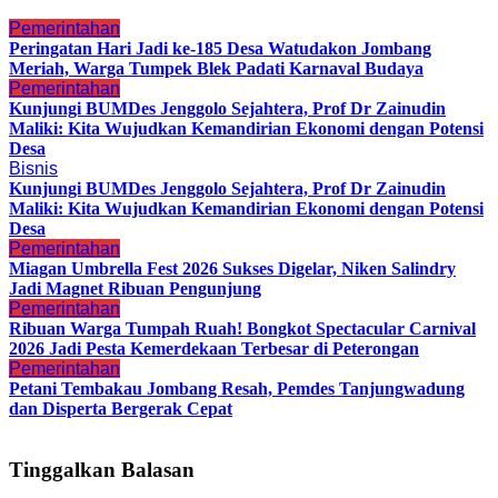
Pemerintahan
Peringatan Hari Jadi ke-185 Desa Watudakon Jombang
Meriah, Warga Tumpek Blek Padati Karnaval Budaya
Pemerintahan
Kunjungi BUMDes Jenggolo Sejahtera, Prof Dr Zainudin
Maliki: Kita Wujudkan Kemandirian Ekonomi dengan Potensi
Desa
Bisnis
Kunjungi BUMDes Jenggolo Sejahtera, Prof Dr Zainudin
Maliki: Kita Wujudkan Kemandirian Ekonomi dengan Potensi
Desa
Pemerintahan
Miagan Umbrella Fest 2026 Sukses Digelar, Niken Salindry
Jadi Magnet Ribuan Pengunjung
Pemerintahan
Ribuan Warga Tumpah Ruah! Bongkot Spectacular Carnival
2026 Jadi Pesta Kemerdekaan Terbesar di Peterongan
Pemerintahan
Petani Tembakau Jombang Resah, Pemdes Tanjungwadung
dan Disperta Bergerak Cepat
Tinggalkan Balasan