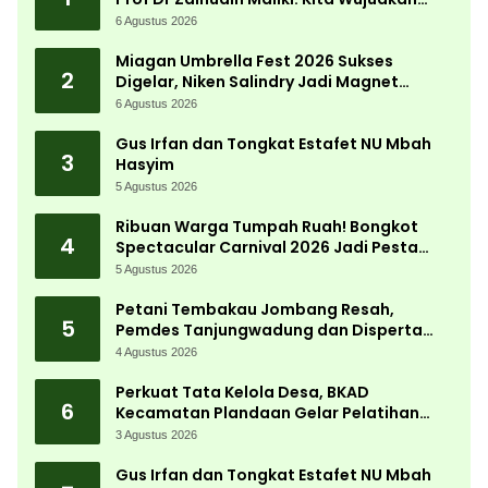
Kemandirian Ekonomi dengan Potensi
6 Agustus 2026
Desa
Miagan Umbrella Fest 2026 Sukses
2
Digelar, Niken Salindry Jadi Magnet
Ribuan Pengunjung
6 Agustus 2026
Gus Irfan dan Tongkat Estafet NU Mbah
3
Hasyim
5 Agustus 2026
Ribuan Warga Tumpah Ruah! Bongkot
4
Spectacular Carnival 2026 Jadi Pesta
Kemerdekaan Terbesar di Peterongan
5 Agustus 2026
Petani Tembakau Jombang Resah,
5
Pemdes Tanjungwadung dan Disperta
Bergerak Cepat
4 Agustus 2026
Perkuat Tata Kelola Desa, BKAD
6
Kecamatan Plandaan Gelar Pelatihan
Aparatur Pemdes
3 Agustus 2026
Gus Irfan dan Tongkat Estafet NU Mbah