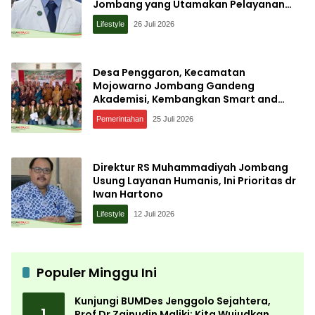
Jombang yang Utamakan Pelayanan
Ilmiah
Lifestyle
26 Juli 2026
Desa Penggaron, Kecamatan
Mojowarno Jombang Gandeng
Akademisi, Kembangkan Smart and
Sustainable Village, Ini Tujuannya
Pemerintahan
25 Juli 2026
Direktur RS Muhammadiyah Jombang
Usung Layanan Humanis, Ini Prioritas dr
Iwan Hartono
Lifestyle
12 Juli 2026
Populer Minggu Ini
Kunjungi BUMDes Jenggolo Sejahtera,
1
Prof Dr Zainudin Maliki: Kita Wujudkan