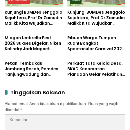
Kunjungi BUMDes Jenggolo
Kunjungi BUMDes Jenggolo
Sejahtera, Prof Dr Zainudin
Sejahtera, Prof Dr Zainudin
Maliki: Kita Wujudkan
Maliki: Kita Wujudkan
Pemerintahan
Pemerintahan
Kemandirian Ekonomi
Kemandirian Ekonomi
dengan Potensi Desa
dengan Potensi Desa
Miagan Umbrella Fest
Ribuan Warga Tumpah
2026 Sukses Digelar, Niken
Ruah! Bongkot
Salindry Jadi Magnet
Spectacular Carnival 2026
Pemerintahan
Pemerintahan
Ribuan Pengunjung
Jadi Pesta Kemerdekaan
Terbesar di Peterongan
Petani Tembakau
Perkuat Tata Kelola Desa,
Jombang Resah, Pemdes
BKAD Kecamatan
Tanjungwadung dan
Plandaan Gelar Pelatihan
Disperta Bergerak Cepat
Aparatur Pemdes
Tinggalkan Balasan
Alamat email Anda tidak akan dipublikasikan.
Ruas yang wajib
ditandai
*