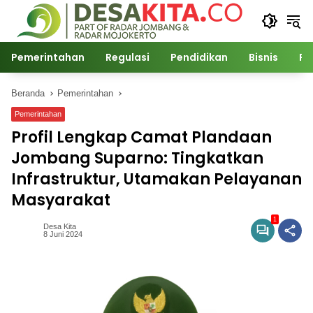
Langsung
ke
konten
Pemerintahan
Regulasi
Pendidikan
Bisnis
Po
Beranda
Pemerintahan
Pemerintahan
Profil Lengkap Camat Plandaan
Jombang Suparno: Tingkatkan
Infrastruktur, Utamakan Pelayanan
Masyarakat
1
Desa Kita
8 Juni 2024