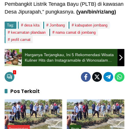
Pembangkit Listrik Tenaga Bayu (PLTB) di kawasan
Desa Jipurapah,” pungkasnya.
(yan/bin/riz/ang)
Tag:
desa kita
Jombang
kabupaten jombang
kecamatan plandaan
nama camat di jombang
profil camat
Harganya Terjangkau, Ini 5 Rekomendasi Wisata
Kuliner Hits dan Instagramable di Wonosalam
Jombang
1
Pos Terkait
Pemerintahan
Bisnis