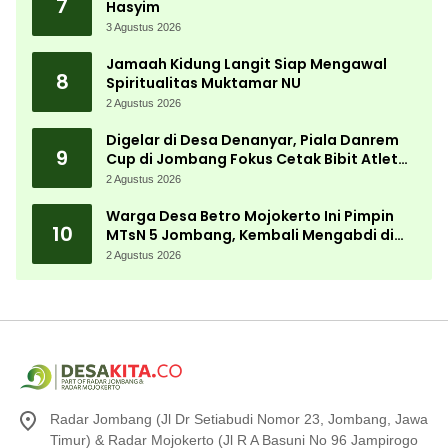
7
Hasyim
3 Agustus 2026
Jamaah Kidung Langit Siap Mengawal
8
Spiritualitas Muktamar NU
2 Agustus 2026
Digelar di Desa Denanyar, Piala Danrem
9
Cup di Jombang Fokus Cetak Bibit Atlet
Menembak Berprestasi
2 Agustus 2026
Warga Desa Betro Mojokerto Ini Pimpin
10
MTsN 5 Jombang, Kembali Mengabdi di
Almamater
2 Agustus 2026
Radar Jombang (Jl Dr Setiabudi Nomor 23, Jombang, Jawa
Timur) & Radar Mojokerto (Jl R A Basuni No 96 Jampirogo