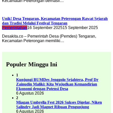
Kecamatan Peterongan berhasil…
Unik! Desa Tengaran, Kecamatan Peterongan Rawat Sejarah
dan Tradisi Melalui Festival Tengaran
Pemerintahan
16 September 2025
15 September 2025
Desakita.co – Pemerintah Desa (Pemdes) Tengaran,
Kecamatan Peterongan memiliki…
Populer Minggu Ini
1
Kunjungi BUMDes Jenggolo Sejahtera, Prof Dr
Zainudin Maliki: Kita Wujudkan Kemandirian
Ekonomi dengan Potensi Desa
6 Agustus 2026
2
Miagan Umbrella Fest 2026 Sukses Digelar, Niken
Salindry Jadi Magnet Ribuan Pengunjung
6 Agustus 2026