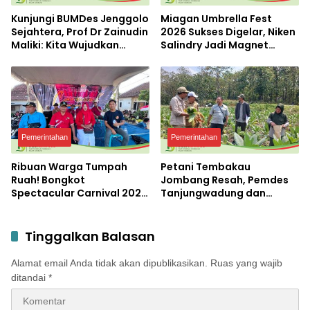
Kunjungi BUMDes Jenggolo
Miagan Umbrella Fest
Sejahtera, Prof Dr Zainudin
2026 Sukses Digelar, Niken
Maliki: Kita Wujudkan
Salindry Jadi Magnet
Kemandirian Ekonomi
Ribuan Pengunjung
dengan Potensi Desa
Pemerintahan
Pemerintahan
Ribuan Warga Tumpah
Petani Tembakau
Ruah! Bongkot
Jombang Resah, Pemdes
Spectacular Carnival 2026
Tanjungwadung dan
Jadi Pesta Kemerdekaan
Disperta Bergerak Cepat
Terbesar di Peterongan
Tinggalkan Balasan
Alamat email Anda tidak akan dipublikasikan.
Ruas yang wajib
ditandai
*