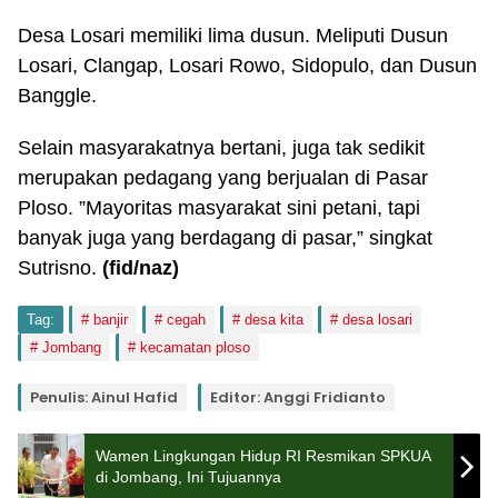
Desa Losari memiliki lima dusun. Meliputi Dusun
Losari, Clangap, Losari Rowo, Sidopulo, dan Dusun
Banggle.
Selain masyarakatnya bertani, juga tak sedikit
merupakan pedagang yang berjualan di Pasar
Ploso. ”Mayoritas masyarakat sini petani, tapi
banyak juga yang berdagang di pasar,” singkat
Sutrisno.
(fid
/naz
)
Tag:
banjir
cegah
desa kita
desa losari
Jombang
kecamatan ploso
Penulis: Ainul Hafid
Editor: Anggi Fridianto
Wamen Lingkungan Hidup RI Resmikan SPKUA
di Jombang, Ini Tujuannya