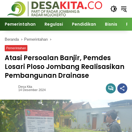
Langsung
ke
konten
Pemerintahan
Regulasi
Pendidikan
Bisnis
Po
Beranda
Pemerintahan
Pemerintahan
Atasi Persoalan Banjir, Pemdes
Losari Ploso Jombang Realisasikan
Pembangunan Drainase
Desa Kita
14 Desember 2024