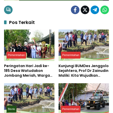
Pos Terkait
Pemerintahan
Pemerintahan
Peringatan Hari Jadi ke-
Kunjungi BUMDes Jenggolo
185 Desa Watudakon
Sejahtera, Prof Dr Zainudin
Jombang Meriah, Warga
Maliki: Kita Wujudkan
Tumpek Blek Padati
Kemandirian Ekonomi
Karnaval Budaya
dengan Potensi Desa
Bisnis
Pemerintahan