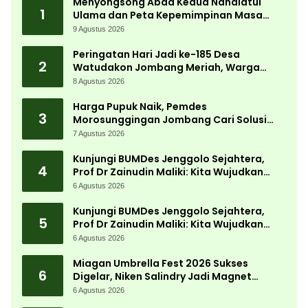
Menyongsong Abad Kedua Nahdlatul
1
Ulama dan Peta Kepemimpinan Masa
Depan Pasca Muktamar ke-35
9 Agustus 2026
Peringatan Hari Jadi ke-185 Desa
2
Watudakon Jombang Meriah, Warga
Tumpek Blek Padati Karnaval Budaya
8 Agustus 2026
Harga Pupuk Naik, Pemdes
3
Morosunggingan Jombang Cari Solusi
Lewat Kajian Akademik
7 Agustus 2026
Kunjungi BUMDes Jenggolo Sejahtera,
4
Prof Dr Zainudin Maliki: Kita Wujudkan
Kemandirian Ekonomi dengan Potensi
6 Agustus 2026
Desa
Kunjungi BUMDes Jenggolo Sejahtera,
5
Prof Dr Zainudin Maliki: Kita Wujudkan
Kemandirian Ekonomi dengan Potensi
6 Agustus 2026
Desa
Miagan Umbrella Fest 2026 Sukses
6
Digelar, Niken Salindry Jadi Magnet
Ribuan Pengunjung
6 Agustus 2026