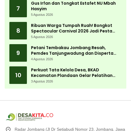
Gus Irfan dan Tongkat Estafet NU Mbah
7
Hasyim
5 Agustus 2026
Ribuan Warga Tumpah Ruah! Bongkot
8
Spectacular Carnival 2026 Jadi Pesta
Kemerdekaan Terbesar di Peterongan
5 Agustus 2026
Petani Tembakau Jombang Resah,
9
Pemdes Tanjungwadung dan Disperta
Bergerak Cepat
4 Agustus 2026
Perkuat Tata Kelola Desa, BKAD
10
Kecamatan Plandaan Gelar Pelatihan
Aparatur Pemdes
3 Agustus 2026
Radar Jombang (Jl Dr Setiabudi Nomor 23, Jombang, Jawa