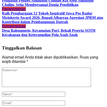
Pengasuh Ponpes Amanatul Ummah KH Asep Saifuddin
Chalim, Setia Membersamai Dunia Pendidikan
Pemerintahan
Raih Penghargaan 12 Tokoh Inspiratif Jawa Pos Radar
Mojokerto Award 2026, Bupati Albarraa Apresiasi JPRM atas
Kontribusi dalam Pembangunan Daerah
Pemerintahan
Desa Balongmojo, Kecamatan Puri, Bekali Peserta SOTH
Kecakapan dan Keterampilan Pola Asuh Anak
Tinggalkan Balasan
Alamat email Anda tidak akan dipublikasikan.
Ruas yang
wajib ditandai
*