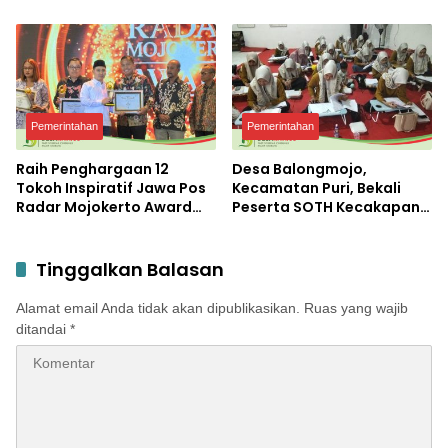
Membersamai Dunia
Pendidikan
Pemerintahan
Pemerintahan
Raih Penghargaan 12
Desa Balongmojo,
Tokoh Inspiratif Jawa Pos
Kecamatan Puri, Bekali
Radar Mojokerto Award
Peserta SOTH Kecakapan
2026, Bupati Albarraa
dan Keterampilan Pola
Apresiasi JPRM atas
Asuh Anak
Kontribusi dalam
Tinggalkan Balasan
Pembangunan Daerah
Alamat email Anda tidak akan dipublikasikan.
Ruas yang wajib
ditandai
*