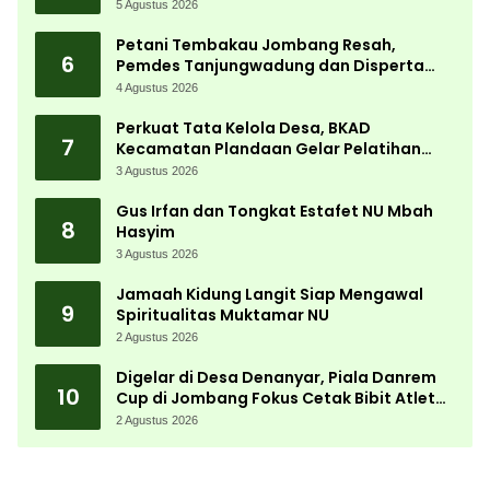
Kemerdekaan Terbesar di Peterongan
5 Agustus 2026
Petani Tembakau Jombang Resah,
6
Pemdes Tanjungwadung dan Disperta
Bergerak Cepat
4 Agustus 2026
Perkuat Tata Kelola Desa, BKAD
7
Kecamatan Plandaan Gelar Pelatihan
Aparatur Pemdes
3 Agustus 2026
Gus Irfan dan Tongkat Estafet NU Mbah
8
Hasyim
3 Agustus 2026
Jamaah Kidung Langit Siap Mengawal
9
Spiritualitas Muktamar NU
2 Agustus 2026
Digelar di Desa Denanyar, Piala Danrem
10
Cup di Jombang Fokus Cetak Bibit Atlet
Menembak Berprestasi
2 Agustus 2026