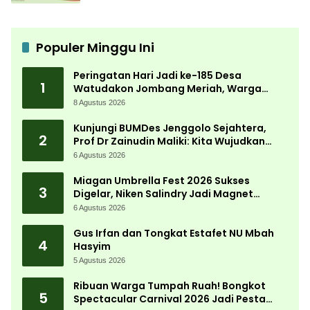
Populer Minggu Ini
Peringatan Hari Jadi ke-185 Desa
1
Watudakon Jombang Meriah, Warga
Tumpek Blek Padati Karnaval Budaya
8 Agustus 2026
Kunjungi BUMDes Jenggolo Sejahtera,
2
Prof Dr Zainudin Maliki: Kita Wujudkan
Kemandirian Ekonomi dengan Potensi
6 Agustus 2026
Desa
Miagan Umbrella Fest 2026 Sukses
3
Digelar, Niken Salindry Jadi Magnet
Ribuan Pengunjung
6 Agustus 2026
Gus Irfan dan Tongkat Estafet NU Mbah
4
Hasyim
5 Agustus 2026
Ribuan Warga Tumpah Ruah! Bongkot
5
Spectacular Carnival 2026 Jadi Pesta