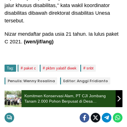
jalur khusus disabilitas,’’ kata wakil koordinator
disabilitas dibawah direktorat disabilitas Unesa
tersebut.
Nizar mendaftar pada usia 21 tahun. Ia lulus paket
C 2021.
(wen/jif/ang)
Tag:
paket c
pkbm yalatif diwek
snbt
Penulis: Wenny Rosalina
Editor: Anggi Fridianto
Komitmen Konservasi Alam, PT CJI Jombang
Tanam 2.000 Pohon Berpusat di Desa
Mangunan, Kabuh Jombang