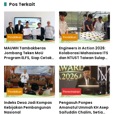
Pos Terkait
Pendidikan
Pendidikan
MAUWH Tambakberas
Engineers in Action 2026:
Jombang Teken MoU
Kolaborasi Mahasiswa ITS
Program ELFS, Siap Cetak
dan NTUST Taiwan Sulap
Siswa Berdaya Saing
Desa Kemiri Menjadi
Global
Laboratorium Inovasi
Berkelanjutan
Pendidikan
Pemerintahan
Indeks Desa Jadi Kompas
Pengasuh Ponpes
Kebijakan Pembangunan
Amanatul Ummah KH Asep
Nasional
Saifuddin Chalim, Setia