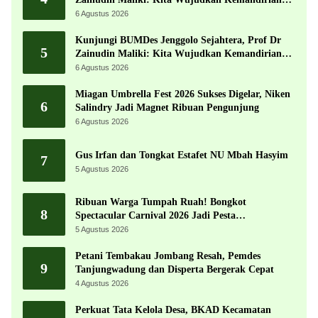
Ekonomi dengan Potensi Desa
6 Agustus 2026
Kunjungi BUMDes Jenggolo Sejahtera, Prof Dr
5
Zainudin Maliki: Kita Wujudkan Kemandirian
Ekonomi dengan Potensi Desa
6 Agustus 2026
Miagan Umbrella Fest 2026 Sukses Digelar, Niken
6
Salindry Jadi Magnet Ribuan Pengunjung
6 Agustus 2026
Gus Irfan dan Tongkat Estafet NU Mbah Hasyim
7
5 Agustus 2026
Ribuan Warga Tumpah Ruah! Bongkot
8
Spectacular Carnival 2026 Jadi Pesta
Kemerdekaan Terbesar di Peterongan
5 Agustus 2026
Petani Tembakau Jombang Resah, Pemdes
9
Tanjungwadung dan Disperta Bergerak Cepat
4 Agustus 2026
Perkuat Tata Kelola Desa, BKAD Kecamatan