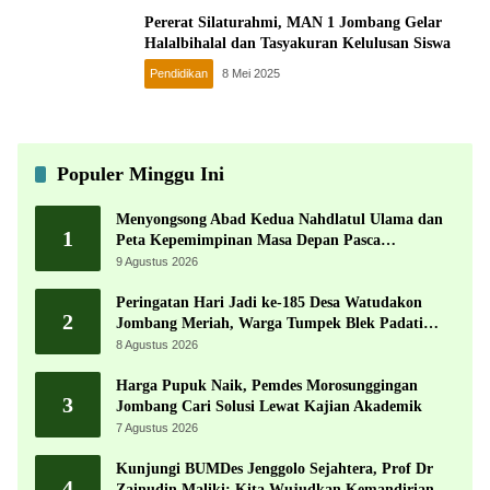
Pererat Silaturahmi, MAN 1 Jombang Gelar
Halalbihalal dan Tasyakuran Kelulusan Siswa
Pendidikan
8 Mei 2025
Populer Minggu Ini
Menyongsong Abad Kedua Nahdlatul Ulama dan
1
Peta Kepemimpinan Masa Depan Pasca
Muktamar ke-35
9 Agustus 2026
Peringatan Hari Jadi ke-185 Desa Watudakon
2
Jombang Meriah, Warga Tumpek Blek Padati
Karnaval Budaya
8 Agustus 2026
Harga Pupuk Naik, Pemdes Morosunggingan
3
Jombang Cari Solusi Lewat Kajian Akademik
7 Agustus 2026
Kunjungi BUMDes Jenggolo Sejahtera, Prof Dr
4
Zainudin Maliki: Kita Wujudkan Kemandirian