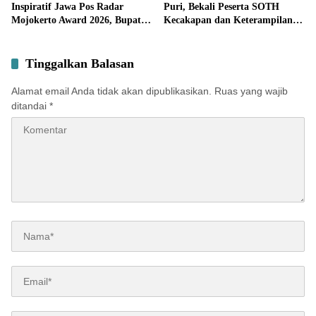
Inspiratif Jawa Pos Radar
Puri, Bekali Peserta SOTH
Mojokerto Award 2026, Bupati
Kecakapan dan Keterampilan
Albarraa Apresiasi JPRM atas
Pola Asuh Anak
Kontribusi dalam Pembangunan
Daerah
Tinggalkan Balasan
Alamat email Anda tidak akan dipublikasikan.
Ruas yang wajib
ditandai
*