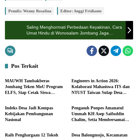
Penulis: Wenny Rosalina
Editor: Anggi Fridianto
Saling Menghormati Perbedaan Keyakinan, Cara
Umat Hindu di Wonosalam Jombang Jaga
Kerukunan Umat Beragama
Pos Terkait
Pendidikan
Pendidikan
MAUWH Tambakberas
Engineers in Action 2026:
Jombang Teken MoU Program
Kolaborasi Mahasiswa ITS dan
ELFS, Siap Cetak Siswa
NTUST Taiwan Sulap Desa
Pendidikan
Pemerintahan
Berdaya Saing Global
Kemiri Menjadi Laboratorium
Inovasi Berkelanjutan
Indeks Desa Jadi Kompas
Pengasuh Ponpes Amanatul
Kebijakan Pembangunan
Ummah KH Asep Saifuddin
Nasional
Chalim, Setia Membersamai
Pemerintahan
Pemerintahan
Dunia Pendidikan
Raih Penghargaan 12 Tokoh
Desa Balongmojo, Kecamatan