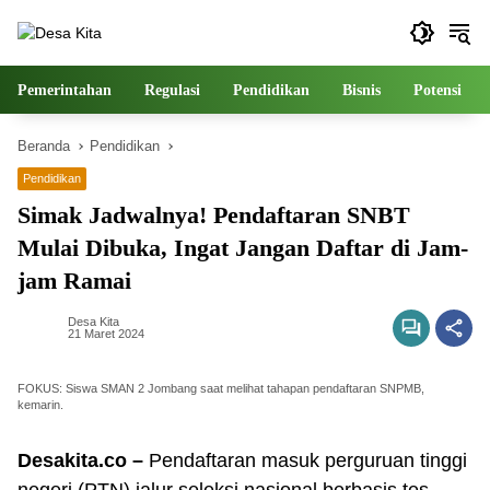
Langsung
ke
konten
Pemerintahan
Regulasi
Pendidikan
Bisnis
Potensi
Beranda
Pendidikan
Pendidikan
Simak Jadwalnya! Pendaftaran SNBT
Mulai Dibuka, Ingat Jangan Daftar di Jam-
jam Ramai
Desa Kita
21 Maret 2024
FOKUS: Siswa SMAN 2 Jombang saat melihat tahapan pendaftaran SNPMB,
kemarin.
Desakita.co –
Pendaftaran masuk perguruan tinggi