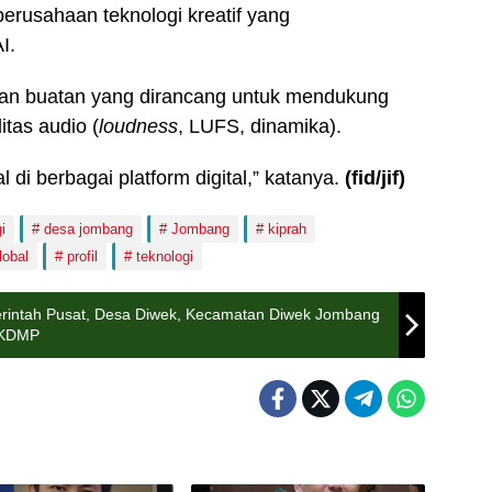
perusahaan teknologi kreatif yang
I.
san buatan yang dirancang untuk mendukung
itas audio (
loudness
, LUFS, dinamika).
al di berbagai platform digital,” katanya.
(fid/jif)
i
desa jombang
Jombang
kiprah
lobal
profil
teknologi
intah Pusat, Desa Diwek, Kecamatan Diwek Jombang
 KDMP