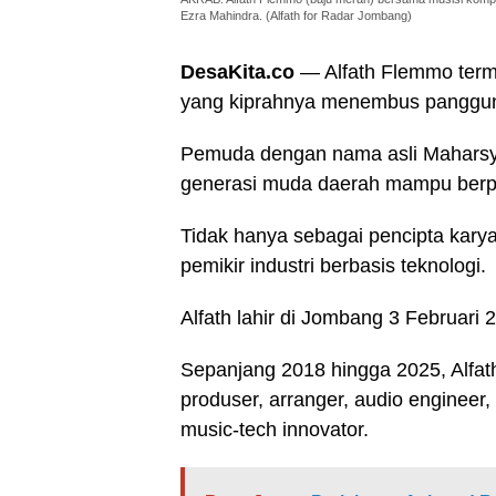
Ezra Mahindra. (Alfath for Radar Jombang)
DesaKita.co
— Alfath Flemmo ter
yang kiprahnya menembus panggung 
Pemuda dengan nama asli Maharsya
generasi muda daerah mampu berper
Tidak hanya sebagai pencipta karya
pemikir industri berbasis teknologi.
Alfath lahir di Jombang 3 Februar
Sepanjang 2018 hingga 2025, Alfath
produser, arranger, audio engineer,
music-tech innovator.