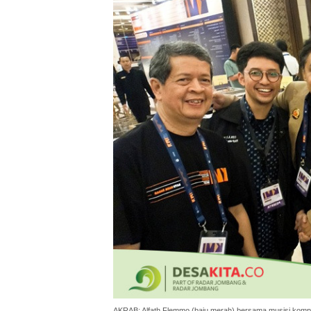
AKRAB: Alfath Flemmo (baju merah) bersama musisi kom