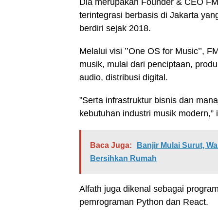
Dia merupakan Founder & CEO FMG
terintegrasi berbasis di Jakarta ya
berdiri sejak 2018.
Melalui visi ’’One OS for Music’’,
musik, mulai dari penciptaan, prod
audio, distribusi digital.
”Serta infrastruktur bisnis dan ma
kebutuhan industri musik modern,”
Baca Juga:
Banjir Mulai Surut, 
Bersihkan Rumah
Alfath juga dikenal sebagai progr
pemrograman Python dan React.