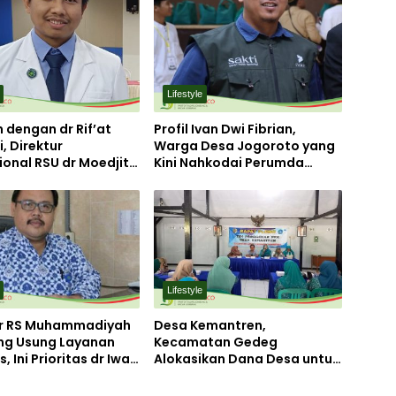
Lifestyle
 dengan dr Rif’at
Profil Ivan Dwi Fibrian,
i, Direktur
Warga Desa Jogoroto yang
onal RSU dr Moedjito
Kini Nahkodai Perumda
g yang Utamakan
Aneka Usaha Seger
an Ilmiah
Jombang
Lifestyle
ur RS Muhammadiyah
Desa Kemantren,
g Usung Layanan
Kecamatan Gedeg
, Ini Prioritas dr Iwan
Alokasikan Dana Desa untuk
o
Tanggulangi Stunting