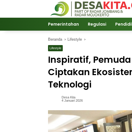
Langsung
ke
konten
Pemerintahan
Regulasi
Pendid
Beranda
Lifestyle
Lifestyle
Inspiratif, Pemud
Ciptakan Ekosiste
Teknologi
Desa Kita
4 Januari 2026