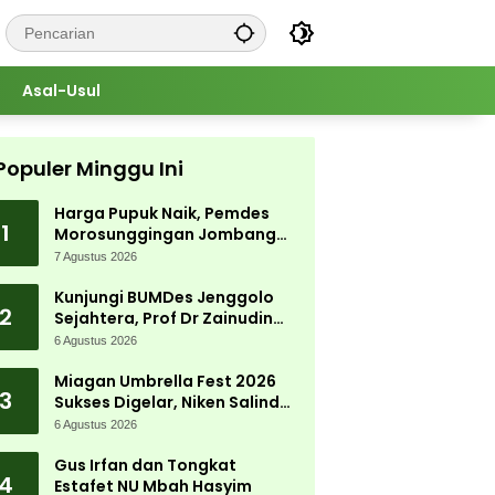
Asal-Usul
Populer Minggu Ini
Harga Pupuk Naik, Pemdes
1
Morosunggingan Jombang
Cari Solusi Lewat Kajian
7 Agustus 2026
Akademik
Kunjungi BUMDes Jenggolo
2
Sejahtera, Prof Dr Zainudin
Maliki: Kita Wujudkan
6 Agustus 2026
Kemandirian Ekonomi dengan
Potensi Desa
Miagan Umbrella Fest 2026
3
Sukses Digelar, Niken Salindry
Jadi Magnet Ribuan
6 Agustus 2026
Pengunjung
Gus Irfan dan Tongkat
4
Estafet NU Mbah Hasyim