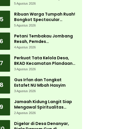
5 Agustus 2026
Ribuan Warga Tumpah Ruah!
5
Bongkot Spectacular
Carnival 2026 Jadi Pesta
5 Agustus 2026
Kemerdekaan Terbesar di
Peterongan
Petani Tembakau Jombang
6
Resah, Pemdes
Tanjungwadung dan Disperta
4 Agustus 2026
Bergerak Cepat
Perkuat Tata Kelola Desa,
7
BKAD Kecamatan Plandaan
Gelar Pelatihan Aparatur
3 Agustus 2026
Pemdes
Gus Irfan dan Tongkat
8
Estafet NU Mbah Hasyim
3 Agustus 2026
Jamaah Kidung Langit Siap
9
Mengawal Spiritualitas
Muktamar NU
2 Agustus 2026
Digelar di Desa Denanyar,
10