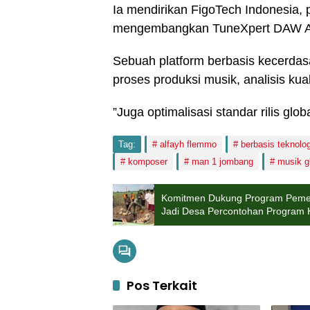
Ia mendirikan FigoTech Indonesia, 
mengembangkan TuneXpert DAW A
Sebuah platform berbasis kecerda
proses produksi musik, analisis kual
”Juga optimalisasi standar rilis glob
Tag:
alfayh flemmo
berbasis teknolog
komposer
man 1 jombang
musik g
Komitmen Dukung Program Pemer
Jadi Desa Percontohan Program
Pos Terkait