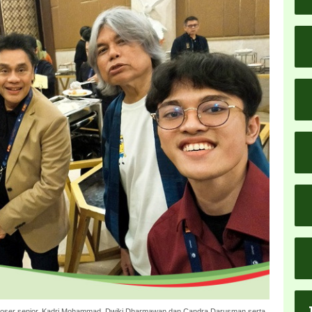
poser senior, Kadri Mohammad, Dwiki Dharmawan dan Candra Darusman serta