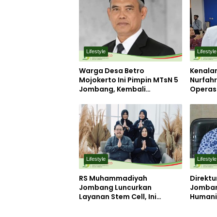
Lifestyle
Lifestyle
Warga Desa Betro
Kenalan
Mojokerto Ini Pimpin MTsN 5
Nurfahr
Jombang, Kembali
Operasi
Mengabdi di Almamater
Jomban
Pelayan
Lifestyle
Lifestyle
RS Muhammadiyah
Direkt
Jombang Luncurkan
Jomban
Layanan Stem Cell, Ini
Humanis
Manfaatnya bagi Pasien
Harton