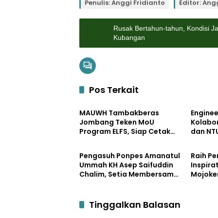
Penulis: Anggi Fridianto
Editor: Ang
Rusak Bertahun-tahun, Kondisi Ja
Kubangan
Pos Terkait
Pendidikan
Pendidi
MAUWH Tambakberas
Enginee
Jombang Teken MoU
Kolabo
Program ELFS, Siap Cetak
dan NT
Pemerintahan
Pemerin
Siswa Berdaya Saing Global
Desa Ke
Laborat
Pengasuh Ponpes Amanatul
Raih P
Berkela
Ummah KH Asep Saifuddin
Inspira
Chalim, Setia Membersamai
Mojoke
Dunia Pendidikan
Bupati 
JPRM a
Pemban
Tinggalkan Balasan