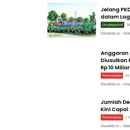
Jelang PKD
dalam Lag
Uncategorized
26
DesaKita.co – Ke
Anggaran 
Diusulkan 
Rp 10 Miliar
Pemerintahan
14 
DesaKita.co – An
Jumlah De
Kini Capai
Pemerintahan
2 J
Desakita.co – St