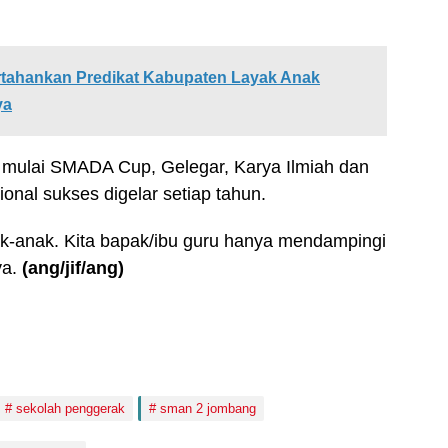
ahankan Predikat Kabupaten Layak Anak
ya
 mulai SMADA Cup, Gelegar, Karya Ilmiah dan
onal sukses digelar setiap tahun.
ak-anak. Kita bapak/ibu guru hanya mendampingi
ya.
(ang
/jif/ang
)
sekolah penggerak
sman 2 jombang