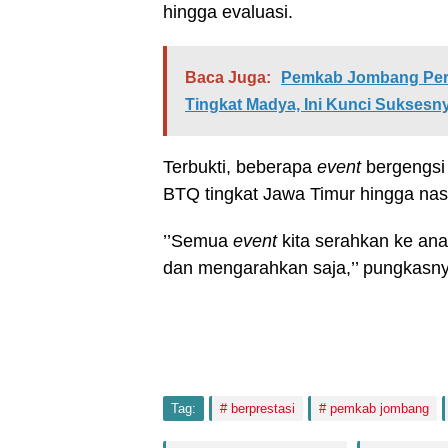
hingga evaluasi.
Baca Juga:
Pemkab Jombang Pert
Tingkat Madya, Ini Kunci Suksesn
Terbukti, beberapa
event
bergengsi
BTQ tingkat Jawa Timur hingga nasi
’’Semua
event
kita serahkan ke an
dan mengarahkan saja,’’ pungkasn
Tag:
berprestasi
pemkab jombang