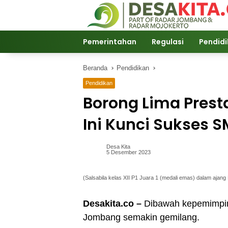
Langsung
ke
konten
Pemerintahan
Regulasi
Pendid
Beranda
Pendidikan
Pendidikan
Borong Lima Presta
Ini Kunci Sukses
Desa Kita
5 Desember 2023
(Salsabila kelas XII P1 Juara 1 (medali emas) dalam ajan
Desakita.co –
Dibawah kepemimpi
Jombang semakin gemilang.