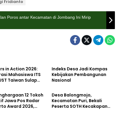
gi Fridianto
lan Poros antar Kecamatan di Jombang Ini Mirip
kan
Pendidikan
rs in Action 2026:
Indeks Desa Jadi Kompas
rasi Mahasiswa ITS
Kebijakan Pembangunan
UST Taiwan Sulap
Nasional
tahan
Pemerintahan
miri Menjadi
orium Inovasi
enghargaan 12 Tokoh
Desa Balongmojo,
njutan
tif Jawa Pos Radar
Kecamatan Puri, Bekali
rto Award 2026,
Peserta SOTH Kecakapan
Albarraa Apresiasi
dan Keterampilan Pola Asuh
tas Kontribusi dalam
Anak
gunan Daerah