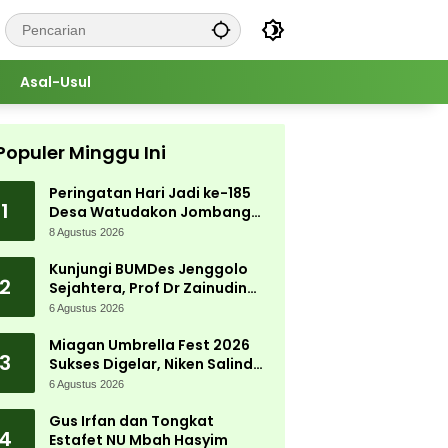
Asal-Usul
Populer Minggu Ini
Peringatan Hari Jadi ke-185
1
Desa Watudakon Jombang
Meriah, Warga Tumpek Blek
8 Agustus 2026
Padati Karnaval Budaya
Kunjungi BUMDes Jenggolo
2
Sejahtera, Prof Dr Zainudin
Maliki: Kita Wujudkan
6 Agustus 2026
Kemandirian Ekonomi dengan
Potensi Desa
Miagan Umbrella Fest 2026
3
Sukses Digelar, Niken Salindry
Jadi Magnet Ribuan
6 Agustus 2026
Pengunjung
Gus Irfan dan Tongkat
4
Estafet NU Mbah Hasyim