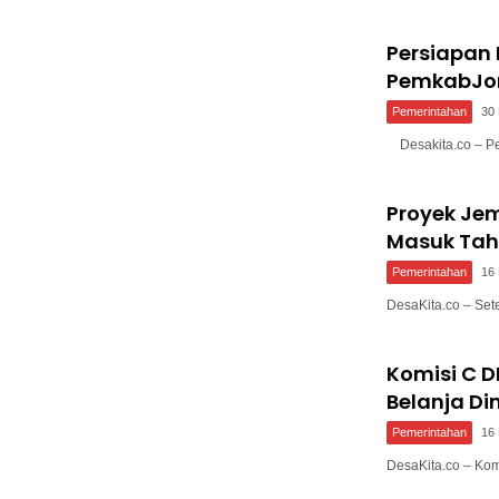
Persiapan 
PemkabJom
Pemerintahan
30
Desakita.co – P
Proyek Je
Masuk Tah
Pemerintahan
16
DesaKita.co – Se
Komisi C 
Belanja Di
Pemerintahan
16
DesaKita.co – K