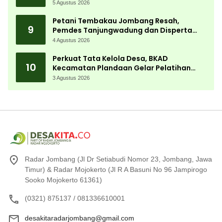
Kemerdekaan Terbesar di Peterongan
5 Agustus 2026
Petani Tembakau Jombang Resah,
9
Pemdes Tanjungwadung dan Disperta
Bergerak Cepat
4 Agustus 2026
Perkuat Tata Kelola Desa, BKAD
10
Kecamatan Plandaan Gelar Pelatihan
Aparatur Pemdes
3 Agustus 2026
Radar Jombang (Jl Dr Setiabudi Nomor 23, Jombang, Jawa
Timur) & Radar Mojokerto (Jl R A Basuni No 96 Jampirogo
Sooko Mojokerto 61361)
(0321) 875137 / 081336610001
desakitaradarjombang@gmail.com