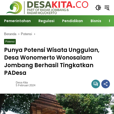
Langsung
ke
konten
Pemerintahan
Regulasi
Pendidikan
Bisnis
Po
Beranda
Potensi
Potensi
Punya Potensi Wisata Unggulan,
Desa Wonomerto Wonosalam
Jombang Berhasil Tingkatkan
PADesa
Desa Kita
5 Februari 2024