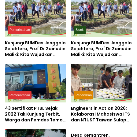
Pemerintahan
Bisnis
Kunjungi BUMDes Jenggolo
Kunjungi BUMDes Jenggolo
Sejahtera, Prof Dr Zainudin
Sejahtera, Prof Dr Zainudin
Maliki: Kita Wujudkan
Maliki: Kita Wujudkan
Kemandirian Ekonomi
Kemandirian Ekonomi
dengan Potensi Desa
dengan Potensi Desa
Pemerintahan
Pendidikan
43 Sertifikat PTSL Sejak
Engineers in Action 2026:
2022 Tak Kunjung Terbit,
Kolaborasi Mahasiswa ITS
Warga dan Pemdes Temon
dan NTUST Taiwan Sulap
Lifestyle
Luruk Kantor BPN
Desa Kemiri Menjadi
Mojokerto
Laboratorium Inovasi
Desa Kemantren,