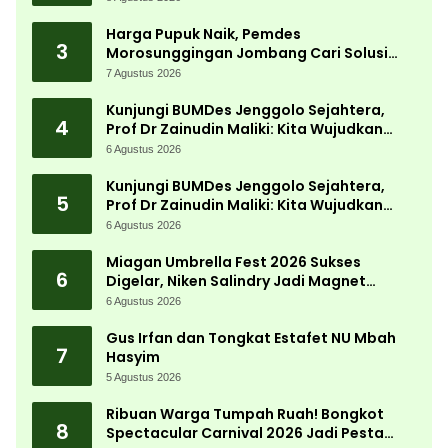
Harga Pupuk Naik, Pemdes
3
Morosunggingan Jombang Cari Solusi
Lewat Kajian Akademik
7 Agustus 2026
Kunjungi BUMDes Jenggolo Sejahtera,
4
Prof Dr Zainudin Maliki: Kita Wujudkan
Kemandirian Ekonomi dengan Potensi
6 Agustus 2026
Desa
Kunjungi BUMDes Jenggolo Sejahtera,
5
Prof Dr Zainudin Maliki: Kita Wujudkan
Kemandirian Ekonomi dengan Potensi
6 Agustus 2026
Desa
Miagan Umbrella Fest 2026 Sukses
6
Digelar, Niken Salindry Jadi Magnet
Ribuan Pengunjung
6 Agustus 2026
Gus Irfan dan Tongkat Estafet NU Mbah
7
Hasyim
5 Agustus 2026
Ribuan Warga Tumpah Ruah! Bongkot
8
Spectacular Carnival 2026 Jadi Pesta