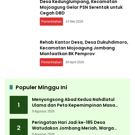
Desa Kedunglumpang, Kecamatan
Mojoagung Gelar PSN Serentak untuk
Cegah DBD
Pemerintahan
14 Mei 2026
Rehab Kantor Desa, Desa Dukuhdimoro,
Kecamatan Mojoagung Jombang
Manfaatkan BK Pemprov
Pemerintahan
30 April 2026
Populer Minggu Ini
Menyongsong Abad Kedua Nahdlatul
1
Ulama dan Peta Kepemimpinan Masa
Depan Pasca Muktamar ke-35
9 Agustus 2026
Peringatan Hari Jadi ke-185 Desa
2
Watudakon Jombang Meriah, Warga
Tumpek Blek Padati Karnaval Budaya
8 Agustus 2026