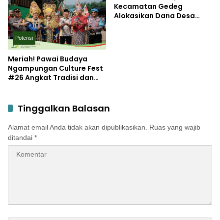
Berkelanjutan
Kecamatan Gedeg
Alokasikan Dana Desa
untuk Tanggulangi
Stunting
Potensi
Meriah! Pawai Budaya
Ngampungan Culture Fest
#26 Angkat Tradisi dan
Potensi Desa
Tinggalkan Balasan
Alamat email Anda tidak akan dipublikasikan.
Ruas yang wajib
ditandai
*